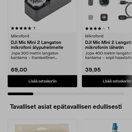
4.0 viidestä
arvostelut
4.5 viidestä
arvostelut
1
1
tähdestä
t
Mikrofonit
Mikrofonit
DJI Mic Mini 2 Langaton
DJI Mic Mini 2 Langa
mikrofoni älypuhelimelle
mikrofonin lähetin
Jopa 300 metrin langaton
Jopa 400 metrin langato
kantama – ihanteellinen
kantama – sopii haastatte
haastatteluihin, vlogeihin ja s...
vlogeihin ja suoratois...
69,00
39,95
Lisää ostoskoriin
Lisää ostoskoriin
Tavalliset asiat epätavallisen edullisesti