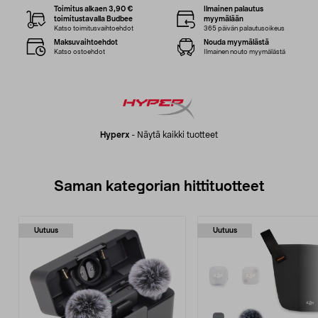
Toimitus alkaen 3,90 €
Ilmainen palautus
toimitustavalla Budbee
myymälään
Katso toimitusvaihtoehdot
365 päivän palautusoikeus
Maksuvaihtoehdot
Nouda myymälästä
Katso ostoehdot
Ilmainen nouto myymälästä
Hyperx
-
Näytä kaikki tuotteet
Saman kategorian hittituotteet
Uutuus
Uutuus