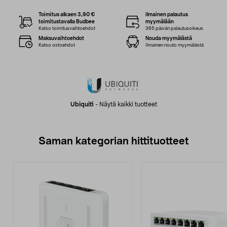
Toimitus alkaen 3,90 €
Ilmainen palautus
toimitustavalla Budbee
myymälään
Katso toimitusvaihtoehdot
365 päivän palautusoikeus
Maksuvaihtoehdot
Nouda myymälästä
Katso ostoehdot
Ilmainen nouto myymälästä
Ubiquiti
-
Näytä kaikki tuotteet
Saman kategorian hittituotteet