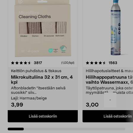
4.5viidestä
arvostelut
4.5viidestä
arvostelu
3817
1563
(1,00/kpl)
tähdestä
t
Keittiön puhdistus & tiskaus
Hiilihapotuslaitteet & mau
Mikrokuituliina 32 x 31 cm, 4
Hiilihappopatruuna tä
kpl
vaihto Wassermaxx, 6
Aftonbladetin "itsestään selvä
Täyttöpatruuna, joka ost
suosikki" siiv...
myymälästä – muista ott
patruuna mukaasi m...
Laji:
Harmaa/beige
-
3,99
3,00
Lisää ostoskoriin
Lisää ostoskoriin