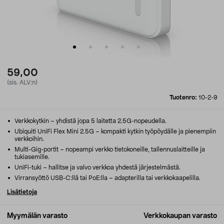
59,00
(sis. ALV:n)
Tuotenro:
10-2-9
Verkkokytkin – yhdistä jopa 5 laitetta 2.5G-nopeudella.
Ubiquiti UniFi Flex Mini 2.5G – kompakti kytkin työpöydälle ja pienempiin
verkkoihin.
Multi-Gig-portit – nopeampi verkko tietokoneille, tallennuslaitteille ja
tukiasemille.
UniFi-tuki – hallitse ja valvo verkkoa yhdestä järjestelmästä.
Virransyöttö USB-C:llä tai PoE:lla – adapterilla tai verkkokaapelilla.
Lisätietoja
Myymälän varasto
Verkkokaupan varasto