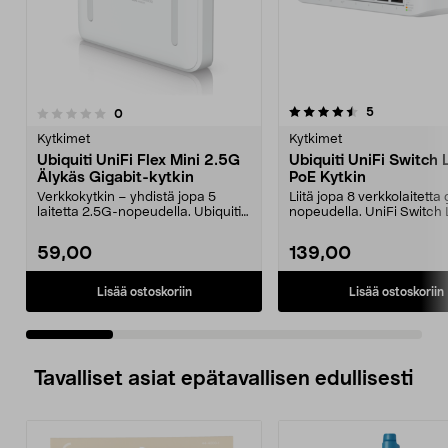
4.5 viidestä
5.0 viidestä
arvostelut
5
arvostelut
0
tähdestä
t
Kytkimet
Kytkimet
Ubiquiti UniFi Flex Mini 2.5G
Ubiquiti UniFi Switch 
Älykäs Gigabit-kytkin
PoE Kytkin
Verkkokytkin – yhdistä jopa 5
Liitä jopa 8 verkkolaitetta 
laitetta 2.5G-nopeudella. Ubiquiti
nopeudella. UniFi Switch L
UniFi Flex Mini...
PoE -kytki...
59,00
139,00
Lisää ostoskoriin
Lisää ostoskoriin
Tavalliset asiat epätavallisen edullisesti