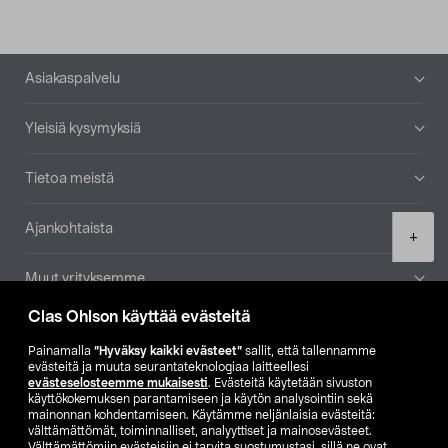
Alatunniste
Asiakaspalvelu
Yleisiä kysymyksiä
Tietoa meistä
Ajankohtaista
Product
+
quantity
Muut yrityksemme
Clas Ohlson käyttää evästeitä
Etsi myymälä
Painamalla
”Hyväksy kaikki evästeet”
sallit, että tallennamme
evästeitä ja muuta seurantateknologiaa laitteellesi
SE
NO
FI
evästeselosteemme mukaisesti
. Evästeitä käytetään sivuston
käyttökokemuksen parantamiseen ja käytön analysointiin sekä
FI
SV
mainonnan kohdentamiseen. Käytämme neljänlaisia evästeitä:
välttämättömät, toiminnalliset, analyyttiset ja mainosevästeet.
Välttämättömiin evästeisiin ei tarvita suostumustasi, sillä ne ovat