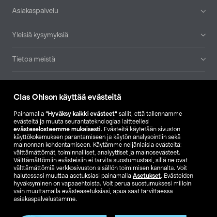
Alatunniste
Asiakaspalvelu
Yleisiä kysymyksiä
Tietoa meistä
Ajankohtaista
Clas Ohlson käyttää evästeitä
Muut yrityksemme
Painamalla
”Hyväksy kaikki evästeet”
sallit, että tallennamme
evästeitä ja muuta seurantateknologiaa laitteellesi
evästeselosteemme mukaisesti
. Evästeitä käytetään sivuston
Etsi myymälä
käyttökokemuksen parantamiseen ja käytön analysointiin sekä
mainonnan kohdentamiseen. Käytämme neljänlaisia evästeitä:
välttämättömät, toiminnalliset, analyyttiset ja mainosevästeet.
SE
NO
FI
Välttämättömiin evästeisiin ei tarvita suostumustasi, sillä ne ovat
välttämättömiä verkkosivuston sisällön toimimisen kannalta. Voit
FI
SV
halutessasi muuttaa asetuksiasi painamalla
Asetukset
. Evästeiden
hyväksyminen on vapaaehtoista. Voit perua suostumuksesi milloin
vain muuttamalla evästeasetuksiasi, apua saat tarvittaessa
asiakaspalvelustamme.