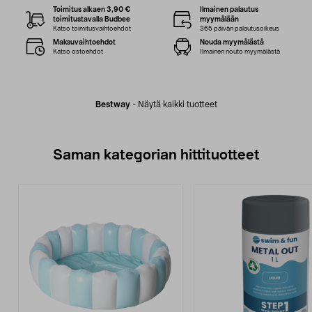
Toimitus alkaen 3,90 €
Ilmainen palautus
toimitustavalla Budbee
myymälään
Katso toimitusvaihtoehdot
365 päivän palautusoikeus
Maksuvaihtoehdot
Nouda myymälästä
Katso ostoehdot
Ilmainen nouto myymälästä
Bestway
-
Näytä kaikki tuotteet
Saman kategorian hittituotteet