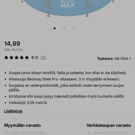
14,99
(sis. ALV:n)
5.0
(
2
)
Tuotenro:
46-1744-1
Suojaa uima-altaan lehdiltä, lialta ja sateelta, kun allas ei ole käytössä.
Allassuoja Bestway Steel Pro -altaaseen, 3 m (myydään erikseen).
Suojassa on vedenpoistoreiät, jotka estävät veden kertymisen suojan
päälle.
Kiristysnarulla suoja pysyy tukevasti paikallaan myös tuulisella säällä.
Halkaisija: 3,05 metriä.
Lisätietoja
Myymälän varasto
Verkkokaupan varasto
Hakee varastosaldoa...
Hakee varastosaldoa...