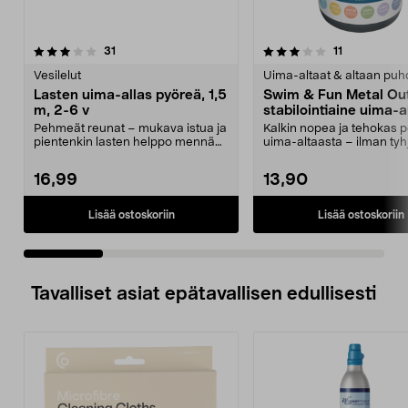
3.5 viidestä
arvostelut
4.0 viidestä
arvostelut
31
11
tähdestä
t
Vesilelut
Uima-altaat & altaan puh
Lasten uima-allas pyöreä, 1,5
Swim & Fun Metal Out
m, 2-6 v
stabilointiaine uima-al
Pehmeät reunat – mukava istua ja
Kalkin nopea ja tehokas p
pientenkin lasten helppo mennä
uima-altaasta – ilman tyh
altaaseen. Pyöre...
Swim & Fun Met...
16,99
13,90
Lisää ostoskoriin
Lisää ostoskoriin
Tavalliset asiat epätavallisen edullisesti