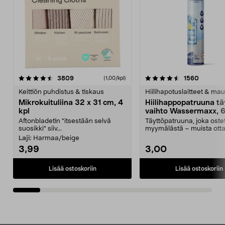
4.5viidestä
arvostelut
4.5viidestä
arvostel
3809
1560
(1,00/kpl)
tähdestä
t
Keittiön puhdistus & tiskaus
Hiilihapotuslaitteet & mau
Mikrokuituliina 32 x 31 cm, 4
Hiilihappopatruuna tä
kpl
vaihto Wassermaxx, 6
Aftonbladetin "itsestään selvä
Täyttöpatruuna, joka ost
suosikki" siiv...
myymälästä – muista ott
patruuna mukaasi m...
Laji:
Harmaa/beige
3,99
3,00
Lisää ostoskoriin
Lisää ostoskoriin