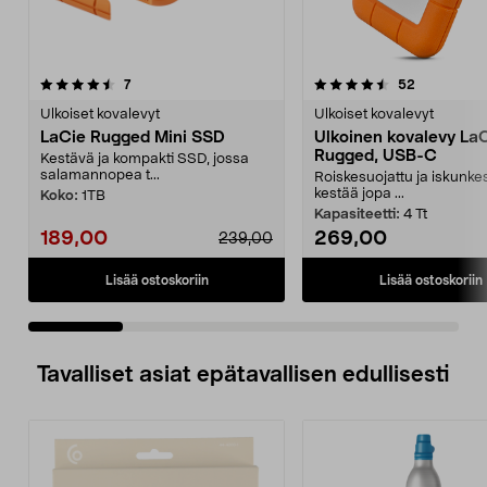
4.5 viidestä
arvostelut
4.5 viidestä
arvostelut
7
52
tähdestä
t
Ulkoiset kovalevyt
Ulkoiset kovalevyt
LaCie Rugged Mini SSD
Ulkoinen kovalevy La
Rugged, USB-C
Kestävä ja kompakti SSD, jossa
salamannopea t...
Roiskesuojattu ja iskunke
kestää jopa ...
Koko:
1TB
Kapasiteetti:
4 Tt
189,00
269,00
239,00
Lisää ostoskoriin
Lisää ostoskoriin
Tavalliset asiat epätavallisen edullisesti