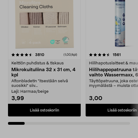
4.5viidestä
arvostelut
4.5viidestä
arvostelu
3810
1561
(1,00/kpl)
tähdestä
t
Keittiön puhdistus & tiskaus
Hiilihapotuslaitteet & mau
Mikrokuituliina 32 x 31 cm, 4
Hiilihappopatruuna tä
kpl
vaihto Wassermaxx, 6
Aftonbladetin "itsestään selvä
Täyttöpatruuna, joka ost
suosikki" siiv...
myymälästä – muista ott
patruuna mukaasi m...
Laji:
Harmaa/beige
3,99
3,00
Lisää ostoskoriin
Lisää ostoskoriin