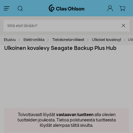
Etusivu
Elektroniikka
Tietokonetarvikkeet
Ulkoiset kovalevyt
Ul
Ulkoinen kovalevy Seagate Backup Plus Hub
Toivottavasti löydät
vastaavan tuotteen
alla olevien
tuotteiden joukosta.
Tietoa poistuneesta tuotteesta
löydät alempaa tältä sivulta.