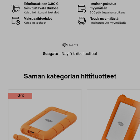
Toimitus alkaen 3,90 €
Ilmainen palautus
toimitustavalla Budbee
myymälään
Katso toimitusvaihtoehdot
365 päivän palautusoikeus
Maksuvaihtoehdot
Nouda myymälästä
Katso ostoehdot
Ilmainen nouto myymälästä
Seagate
-
Näytä kaikki tuotteet
Saman kategorian hittituotteet
-21%