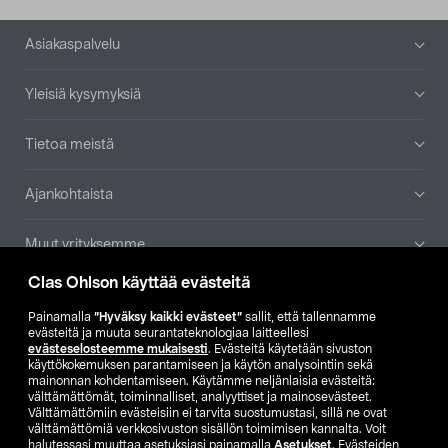
Alatunniste
Asiakaspalvelu
Yleisiä kysymyksiä
Tietoa meistä
Ajankohtaista
Muut yrityksemme
Clas Ohlson käyttää evästeitä
Etsi myymälä
Painamalla
”Hyväksy kaikki evästeet”
sallit, että tallennamme
evästeitä ja muuta seurantateknologiaa laitteellesi
SE
NO
FI
evästeselosteemme mukaisesti
. Evästeitä käytetään sivuston
käyttökokemuksen parantamiseen ja käytön analysointiin sekä
FI
SV
mainonnan kohdentamiseen. Käytämme neljänlaisia evästeitä:
välttämättömät, toiminnalliset, analyyttiset ja mainosevästeet.
Välttämättömiin evästeisiin ei tarvita suostumustasi, sillä ne ovat
välttämättömiä verkkosivuston sisällön toimimisen kannalta. Voit
halutessasi muuttaa asetuksiasi painamalla
Asetukset
. Evästeiden