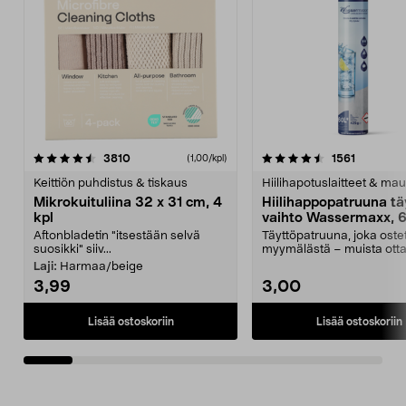
4.5viidestä
arvostelut
4.5viidestä
arvostelu
3810
1561
(1,00/kpl)
tähdestä
t
Keittiön puhdistus & tiskaus
Hiilihapotuslaitteet & mau
Mikrokuituliina 32 x 31 cm, 4
Hiilihappopatruuna tä
kpl
vaihto Wassermaxx, 6
Aftonbladetin "itsestään selvä
Täyttöpatruuna, joka ost
suosikki" siiv...
myymälästä – muista ott
patruuna mukaasi m...
Laji:
Harmaa/beige
3,99
3,00
Lisää ostoskoriin
Lisää ostoskoriin