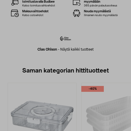
toimitustavalla Budbee
myymälään
Katso toimitusvaihtoehdot
365 päivän palautusoikeus
Maksuvaihtoehdot
Nouda myymälästä
Katso ostoehdot
Ilmainen nouto myymälästä
Clas Ohlson
-
Näytä kaikki tuotteet
Saman kategorian hittituotteet
-40%