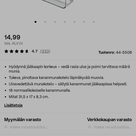
14,99
(sis. ALV:n)
4.7
(
333
)
Tuotenro:
44-5506
Hyödynnä jääkaapin korkeus – vedä rasia ulos ja poimi tarvittava määrä
munia.
Tukeva, pinottava kananmunakotelo läpinäkyvää muovia.
Ulosvedettävä munakotelo – säilytä kananmunat jääkaapissa helposti.
18 normaalikokoiselle kananmunalle.
Mitat 31,5 x 17 x 8,3 cm.
Lisätietoja
Myymälän varasto
Verkkokaupan varasto
Hakee varastosaldoa...
Hakee varastosaldoa...