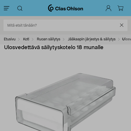
Etusivu
Koti
Ruoan säilytys
Jääkaapin järjestys & säilytys
Ulosv
Ulosvedettävä säilytyskotelo 18 munalle