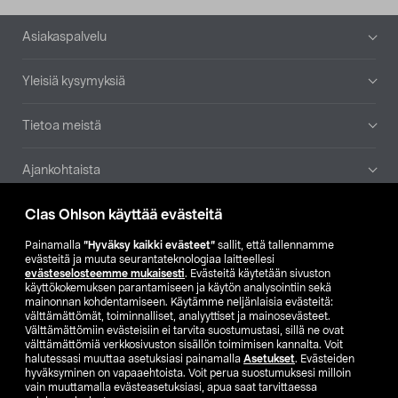
Alatunniste
Asiakaspalvelu
Yleisiä kysymyksiä
Tietoa meistä
Ajankohtaista
Clas Ohlson käyttää evästeitä
Muut yrityksemme
Painamalla
”Hyväksy kaikki evästeet”
sallit, että tallennamme
Etsi myymälä
evästeitä ja muuta seurantateknologiaa laitteellesi
evästeselosteemme mukaisesti
. Evästeitä käytetään sivuston
käyttökokemuksen parantamiseen ja käytön analysointiin sekä
mainonnan kohdentamiseen. Käytämme neljänlaisia evästeitä:
SE
NO
FI
välttämättömät, toiminnalliset, analyyttiset ja mainosevästeet.
Välttämättömiin evästeisiin ei tarvita suostumustasi, sillä ne ovat
FI
SV
välttämättömiä verkkosivuston sisällön toimimisen kannalta. Voit
halutessasi muuttaa asetuksiasi painamalla
Asetukset
. Evästeiden
hyväksyminen on vapaaehtoista. Voit perua suostumuksesi milloin
vain muuttamalla evästeasetuksiasi, apua saat tarvittaessa