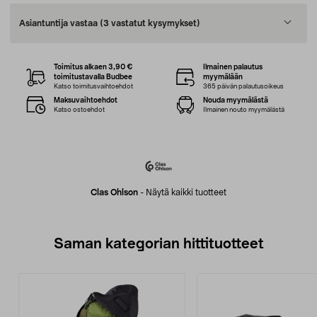
Asiantuntija vastaa
(3 vastatut kysymykset)
Toimitus alkaen 3,90 €
Ilmainen palautus
toimitustavalla Budbee
myymälään
Katso toimitusvaihtoehdot
365 päivän palautusoikeus
Maksuvaihtoehdot
Nouda myymälästä
Katso ostoehdot
Ilmainen nouto myymälästä
Clas Ohlson
-
Näytä kaikki tuotteet
Saman kategorian hittituotteet