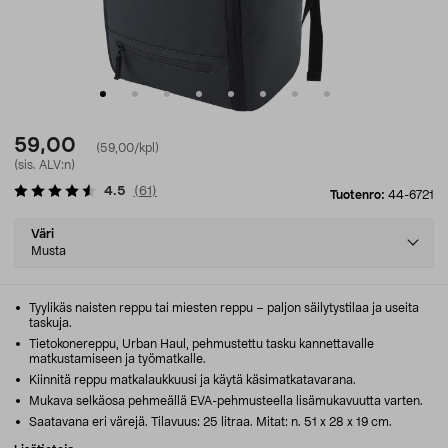
59,00
(59,00/kpl)
(sis. ALV:n)
4.5
(
61
)
Tuotenro:
44-6721
Select
Väri
variant
Musta
Tyylikäs naisten reppu tai miesten reppu – paljon säilytystilaa ja useita
taskuja.
Tietokonereppu, Urban Haul, pehmustettu tasku kannettavalle
matkustamiseen ja työmatkalle.
Kiinnitä reppu matkalaukkuusi ja käytä käsimatkatavarana.
Mukava selkäosa pehmeällä EVA-pehmusteella lisämukavuutta varten.
Saatavana eri värejä. Tilavuus: 25 litraa. Mitat: n. 51 x 28 x 19 cm.