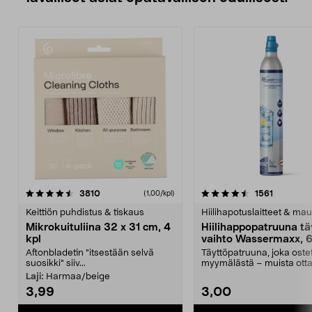
4.5viidestä
arvostelut
4.5viidestä
arvostelu
3810
1561
(1,00/kpl)
tähdestä
t
Keittiön puhdistus & tiskaus
Hiilihapotuslaitteet & mau
Mikrokuituliina 32 x 31 cm, 4
Hiilihappopatruuna tä
kpl
vaihto Wassermaxx, 6
Aftonbladetin "itsestään selvä
Täyttöpatruuna, joka ost
suosikki" siiv...
myymälästä – muista ott
patruuna mukaasi m...
Laji:
Harmaa/beige
3,99
3,00