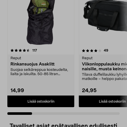
4.0 viidestä
arvostelut
4.5 viidestä
arvostelut
117
49
tähdestä
t
Reput
Reput
Rinkansuojus Asaklitt
Viikonloppulaukku mie
naisille, musta keino
Suojaa selkäreppua kosteudelta,
40 l
lialta ja iskuilta. 50-85 litran
Tilava duffelilaukku lyhyill
selkäreppuihin....
matkoille – helppo pakata e
lokeroihin. V...
14,99
24,95
Lisää ostoskoriin
Lisää ostoskoriin
Tavalliset asiat epätavallisen edullisesti