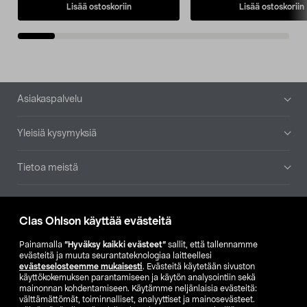
Lisää ostoskoriin
Lisää ostoskoriin
Alatunniste
Asiakaspalvelu
Yleisiä kysymyksiä
Tietoa meistä
Ajankohtaista
Clas Ohlson käyttää evästeitä
Muut yrityksemme
Painamalla
”Hyväksy kaikki evästeet”
sallit, että tallennamme
evästeitä ja muuta seurantateknologiaa laitteellesi
evästeselosteemme mukaisesti
. Evästeitä käytetään sivuston
Etsi myymälä
käyttökokemuksen parantamiseen ja käytön analysointiin sekä
mainonnan kohdentamiseen. Käytämme neljänlaisia evästeitä:
välttämättömät, toiminnalliset, analyyttiset ja mainosevästeet.
SE
NO
FI