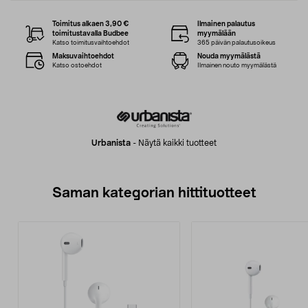
Toimitus alkaen 3,90 €
Ilmainen palautus
toimitustavalla Budbee
myymälään
Katso toimitusvaihtoehdot
365 päivän palautusoikeus
Maksuvaihtoehdot
Nouda myymälästä
Katso ostoehdot
Ilmainen nouto myymälästä
Urbanista
-
Näytä kaikki tuotteet
Saman kategorian hittituotteet