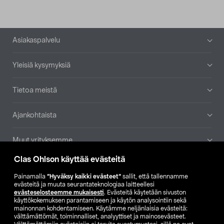
Alatunniste
Asiakaspalvelu
Yleisiä kysymyksiä
Tietoa meistä
Ajankohtaista
Muut yrityksemme
Clas Ohlson käyttää evästeitä
Etsi myymälä
Painamalla
”Hyväksy kaikki evästeet”
sallit, että tallennamme
evästeitä ja muuta seurantateknologiaa laitteellesi
SE
NO
FI
evästeselosteemme mukaisesti
. Evästeitä käytetään sivuston
käyttökokemuksen parantamiseen ja käytön analysointiin sekä
FI
SV
mainonnan kohdentamiseen. Käytämme neljänlaisia evästeitä:
välttämättömät, toiminnalliset, analyyttiset ja mainosevästeet.