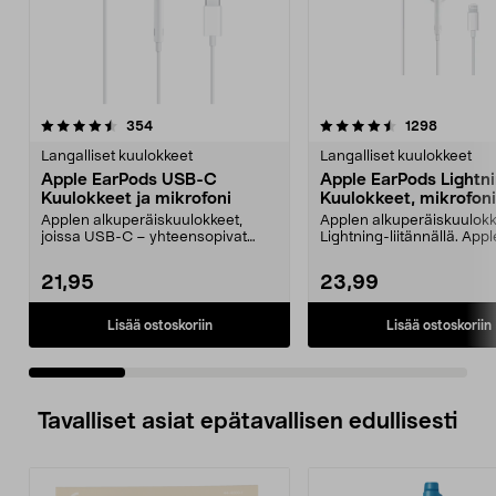
4.5 viidestä
arvostelut
4.5 viidestä
arvostelu
354
1298
tähdestä
t
Langalliset kuulokkeet
Langalliset kuulokkeet
Apple EarPods USB-C
Apple EarPods Lightn
Kuulokkeet ja mikrofoni
Kuulokkeet, mikrofoni
Applen alkuperäiskuulokkeet,
Applen alkuperäiskuulok
joissa USB-C – yhteensopivat
Lightning-liitännällä. Appl
USB-C-laitteiden kanss...
Earpods Lightning – mak..
21,95
23,99
Lisää ostoskoriin
Lisää ostoskoriin
Tavalliset asiat epätavallisen edullisesti