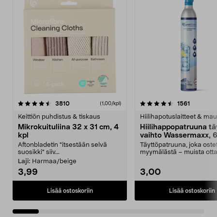
4.5viidestä
arvostelut
4.5viidestä
arvostelu
3810
1561
(1,00/kpl)
tähdestä
t
Keittiön puhdistus & tiskaus
Hiilihapotuslaitteet & mau
Mikrokuituliina 32 x 31 cm, 4
Hiilihappopatruuna tä
kpl
vaihto Wassermaxx, 6
Aftonbladetin "itsestään selvä
Täyttöpatruuna, joka ost
suosikki" siiv...
myymälästä – muista ott
patruuna mukaasi m...
Laji:
Harmaa/beige
3,99
3,00
Lisää ostoskoriin
Lisää ostoskoriin