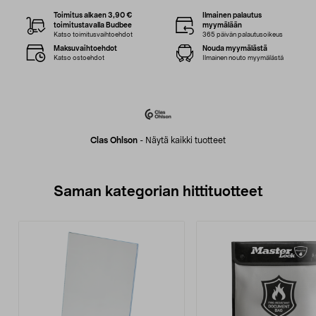
Toimitus alkaen 3,90 €
Ilmainen palautus
toimitustavalla Budbee
myymälään
Katso toimitusvaihtoehdot
365 päivän palautusoikeus
Maksuvaihtoehdot
Nouda myymälästä
Katso ostoehdot
Ilmainen nouto myymälästä
Clas Ohlson
-
Näytä kaikki tuotteet
Saman kategorian hittituotteet