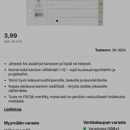
3,99
(sis. ALV:n)
Tuotenro:
39-3624
Järjestä A4-asiakirjat kansioon ja löydä ne helposti.
Numeroidut kansion välilehdet 1–12 – sopii kuukausiraportteihin ja
projekteihin.
Toimii hyvin kokousmuistiinpanoille, laskuille ja koulutehtäville.
Nopea yleiskuva kansion sisällöstä – kirjoita otsikko jokaiselle
välilehdelle.
Tuote on FSC®-merkitty, materiaali on peräisin vastuullisesti hoidetusta
metsästä.
Lisätietoja
Verkkokaupan varasto
Myymälän varasto
Varastossa
(100+)