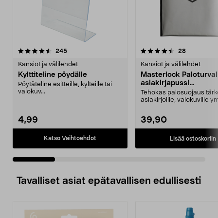
4.5 viidestä
arvostelut
4.0 viidestä
arvostelut
245
28
tähdestä
t
Kansiot ja välilehdet
Kansiot ja välilehdet
Kylttiteline pöydälle
Masterlock Paloturval
asiakirjapussi
Pöytäteline esitteille, kylteille tai
FBWLZ0EURHRO
valokuv...
Tehokas palosuojaus tärke
asiakirjoille, valokuville y
Masterlock FBWLZ0EU...
4,99
39,90
Katso Vaihtoehdot
Lisää ostoskoriin
Tavalliset asiat epätavallisen edullisesti