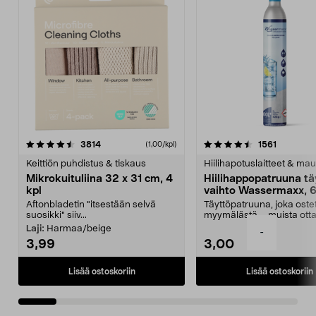
4.5viidestä
arvostelut
4.5viidestä
arvostelu
3814
1561
(1,00/kpl)
tähdestä
t
Keittiön puhdistus & tiskaus
Hiilihapotuslaitteet & mau
Mikrokuituliina 32 x 31 cm, 4
Hiilihappopatruuna tä
kpl
vaihto Wassermaxx, 6
Aftonbladetin "itsestään selvä
Täyttöpatruuna, joka ost
suosikki" siiv...
myymälästä – muista ott
patruuna mukaasi m...
Laji:
Harmaa/beige
-
3,99
3,00
Lisää ostoskoriin
Lisää ostoskoriin