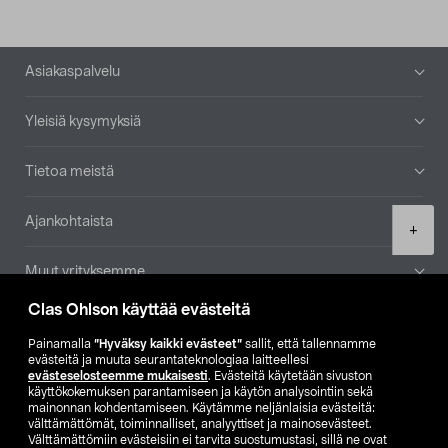
Alatunniste
Asiakaspalvelu
Yleisiä kysymyksiä
Tietoa meistä
Ajankohtaista
Product
+
quantity
Muut yrityksemme
Clas Ohlson käyttää evästeitä
Etsi myymälä
Painamalla
”Hyväksy kaikki evästeet”
sallit, että tallennamme
evästeitä ja muuta seurantateknologiaa laitteellesi
SE
NO
FI
evästeselosteemme mukaisesti
. Evästeitä käytetään sivuston
käyttökokemuksen parantamiseen ja käytön analysointiin sekä
FI
SV
mainonnan kohdentamiseen. Käytämme neljänlaisia evästeitä:
välttämättömät, toiminnalliset, analyyttiset ja mainosevästeet.
Välttämättömiin evästeisiin ei tarvita suostumustasi, sillä ne ovat