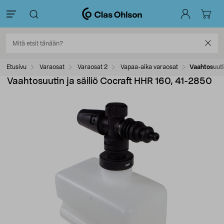
Etusivu
Varaosat
Varaosat 2
Vapaa-aika varaosat
Vaahtosuuti
Vaahtosuutin ja säiliö Cocraft HHR 160, 41-2850