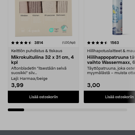
4.5viidestä
arvostelut
4.5viidestä
arvostelu
3814
1563
(1,00/kpl)
tähdestä
t
Keittiön puhdistus & tiskaus
Hiilihapotuslaitteet & mau
Mikrokuituliina 32 x 31 cm, 4
Hiilihappopatruuna tä
kpl
vaihto Wassermaxx, 6
Aftonbladetin "itsestään selvä
Täyttöpatruuna, joka ost
suosikki" siiv...
myymälästä – muista ott
patruuna mukaasi m...
Laji:
Harmaa/beige
3,99
3,00
Lisää ostoskoriin
Lisää ostoskoriin
Alatunniste