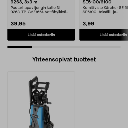
9263, 3x3 m
SE5100/6100
Puutarhapaviljongin katto 31-
Kumitiiviste Kärcher SE 5
9263, TP-GAZ1661. Vettähylkivä
SE6100 -tekstiili- ja
polyesteriä. Huom! ...
mattopesureihin.
39,95
3,99
Lisää ostoskoriin
Lisää ostoskoriin
Yhteensopivat tuotteet