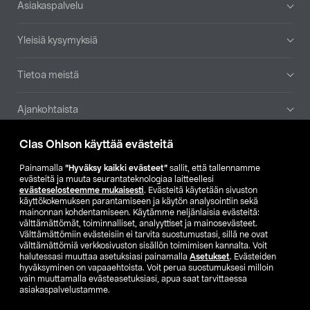
Asiakaspalvelu
Yleisiä kysymyksiä
Tietoa meistä
Ajankohtaista
Clas Ohlson käyttää evästeitä
Muut yrityksemme
Painamalla
”Hyväksy kaikki evästeet”
sallit, että tallennamme
Etsi myymälä
evästeitä ja muuta seurantateknologiaa laitteellesi
evästeselosteemme mukaisesti
. Evästeitä käytetään sivuston
käyttökokemuksen parantamiseen ja käytön analysointiin sekä
mainonnan kohdentamiseen. Käytämme neljänlaisia evästeitä:
SE
NO
FI
välttämättömät, toiminnalliset, analyyttiset ja mainosevästeet.
Välttämättömiin evästeisiin ei tarvita suostumustasi, sillä ne ovat
FI
SV
välttämättömiä verkkosivuston sisällön toimimisen kannalta. Voit
halutessasi muuttaa asetuksiasi painamalla
Asetukset
. Evästeiden
hyväksyminen on vapaaehtoista. Voit perua suostumuksesi milloin
vain muuttamalla evästeasetuksiasi, apua saat tarvittaessa
asiakaspalvelustamme.