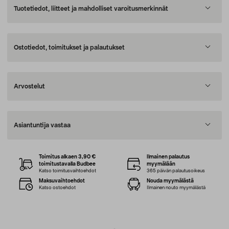
Tuotetiedot, liitteet ja mahdolliset varoitusmerkinnät
Ostotiedot, toimitukset ja palautukset
Arvostelut
Asiantuntija vastaa
Toimitus alkaen 3,90 €
Ilmainen palautus
toimitustavalla Budbee
myymälään
Katso toimitusvaihtoehdot
365 päivän palautusoikeus
Maksuvaihtoehdot
Nouda myymälästä
Katso ostoehdot
Ilmainen nouto myymälästä