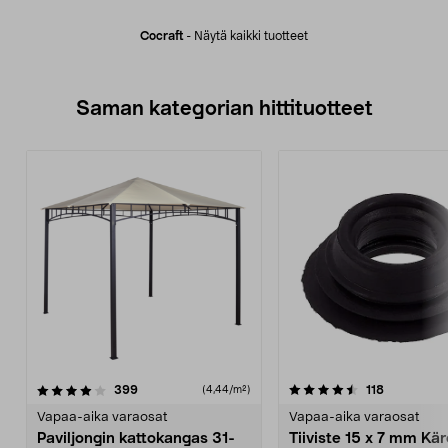
Cocraft
-
Näytä kaikki tuotteet
Saman kategorian hittituotteet
4.5 viidestä
arvostelut
4.0 viidestä
arvostelut
399
118
(4,44/m²)
tähdestä
t
Vapaa-aika varaosat
Vapaa-aika varaosat
Paviljongin kattokangas 31-
Tiiviste 15 x 7 mm Kä