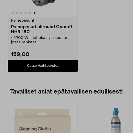
arvostelut
0
Painepesurit
Painepesuri allround Cocraft
HHR 160
• 2200 W – tehokas yleispesuri,
jossa renkaat.
• Cocraft HHR 160 – kompakti ja
helppokäyttöinen painepesuri.
159,00
• Manuaalinen letkukela – helppo
säilyttää.
• Helppo liikutella.
Katso Vaihtoehdot
• Perussuihkuputki, jossa
säädettävä suutin, turbosuutin ja
vaahdotin.
Tavalliset asiat epätavallisen edullisesti