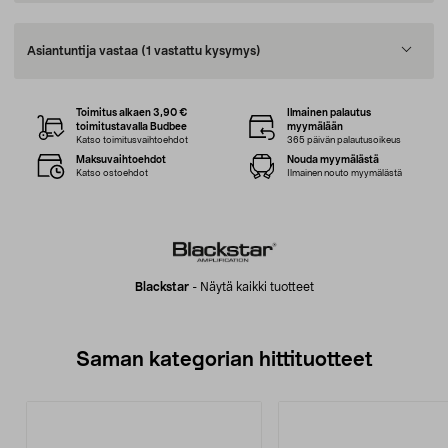
Asiantuntija vastaa
(1 vastattu kysymys)
Toimitus alkaen 3,90 €
Ilmainen palautus
toimitustavalla Budbee
myymälään
Katso toimitusvaihtoehdot
365 päivän palautusoikeus
Maksuvaihtoehdot
Nouda myymälästä
Katso ostoehdot
Ilmainen nouto myymälästä
Blackstar
-
Näytä kaikki tuotteet
Saman kategorian hittituotteet