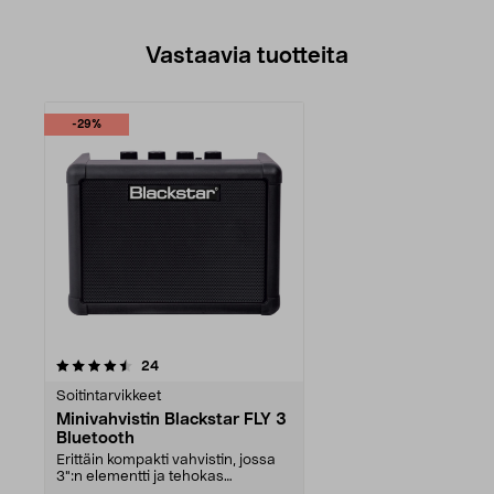
Vastaavia tuotteita
-29%
arvostelut
24
Soitintarvikkeet
Minivahvistin Blackstar FLY 3
Bluetooth
Erittäin kompakti vahvistin, jossa
3":n elementti ja tehokas
äänentoisto. Kiinte...