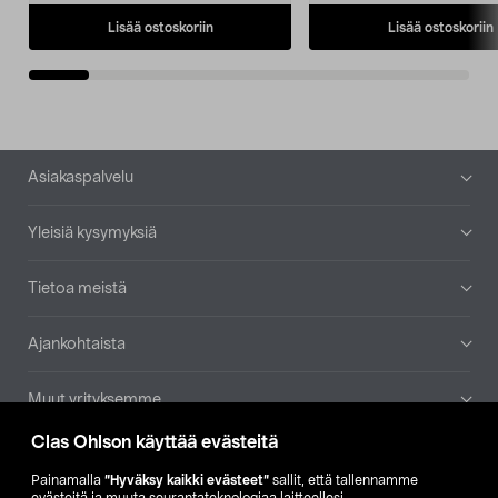
Lisää ostoskoriin
Lisää ostoskoriin
Alatunniste
Asiakaspalvelu
Yleisiä kysymyksiä
Tietoa meistä
Ajankohtaista
Muut yrityksemme
Clas Ohlson käyttää evästeitä
Etsi myymälä
Painamalla
”Hyväksy kaikki evästeet”
sallit, että tallennamme