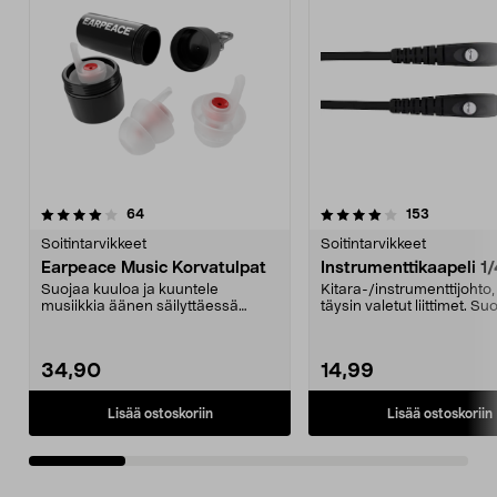
4.0 viidestä
arvostelut
4.5 viidestä
arvostelut
64
153
tähdestä
t
Soitintarvikkeet
Soitintarvikkeet
Earpeace Music Korvatulpat
Instrumenttikaapeli 1/
Suojaa kuuloa ja kuuntele
Kitara-/instrumenttijohto,
musiikkia äänen säilyttäessä
täysin valetut liittimet. Suo
luonnollisen sointunsa. E...
Kullatut li...
34,90
14,99
Lisää ostoskoriin
Lisää ostoskoriin