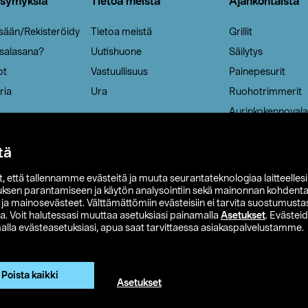
ysymyksiä
Tietoa meistä
Ajankohtaista
isään/Rekisteröidy
Tietoa meistä
Grillit
 salasana?
Uutishuone
Säilytys
ot
Vastuullisuus
Painepesurit
ria
Ura
Ruohotrimmerit
Aurinkokennovala
tä
it, että tallennamme evästeitä ja muuta seurantateknologiaa laitteelles
uksen parantamiseen ja käytön analysointiin sekä mainonnan kohdenta
t ja mainosevästeet. Välttämättömiin evästeisiin ei tarvita suostumustas
a. Voit halutessasi muuttaa asetuksiasi painamalla
Asetukset
. Evästei
lla evästeasetuksiasi, apua saat tarvittaessa asiakaspalvelustamme.
 Ohlson
Club Clas
Ostoehdot
Tietosuojaseloste
Et
Näytä hinnat ilman ALV:a
Poista kaikki
Asetukset