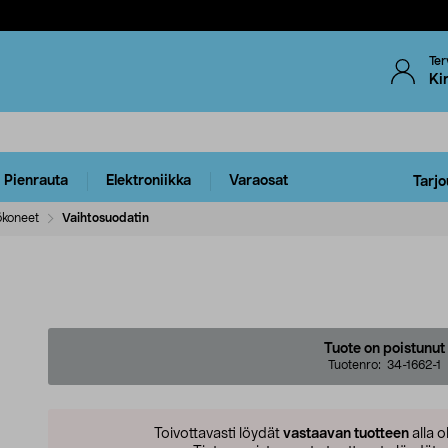
Ter
Ki
Pienrauta
Elektroniikka
Varaosat
Tarjo
ökoneet
Vaihtosuodatin
Tuote on poistunut
Tuotenro:
34-1662-1
Toivottavasti löydät
vastaavan tuotteen
alla o