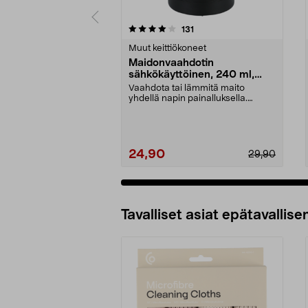
0 viidestä
4.0 viidestä
arvostelut
131
tähdestä
tähdestä
Muut keittiökoneet
Maidonvaahdotin
sähkökäyttöinen, 240 ml,
musta
Vaahdota tai lämmitä maito
yhdellä napin painalluksella.
Maidonvaahdotin – kannu...
24,90
29,90
Tavalliset asiat epätavallisen