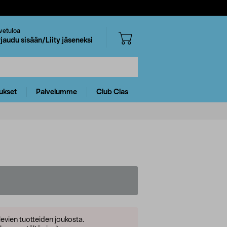
vetuloa
rjaudu sisään/Liity jäseneksi
ukset
Palvelumme
Club Clas
levien tuotteiden joukosta.