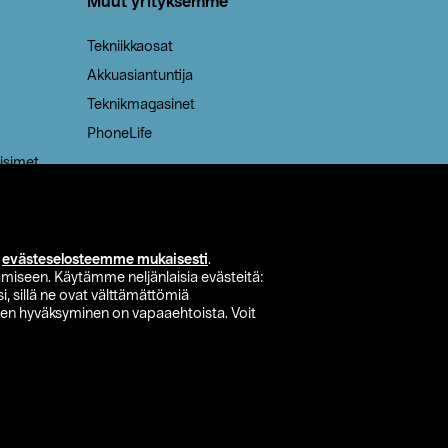
Muut yrityksemme
Tekniikkaosat
Akkuasiantuntija
Teknikmagasinet
PhoneLife
isimet
i
evästeselosteemme mukaisesti
.
miseen. Käytämme neljänlaisia evästeitä:
i, sillä ne ovat välttämättömiä
den hyväksyminen on vapaaehtoista. Voit
si myymälä