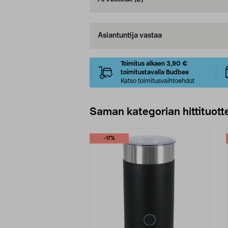
Asiantuntija vastaa
Toimitus alkaen 3,90 €
toimitustavalla Budbee
Katso toimitusvaihtoehdot
Saman kategorian hittituott
-17%