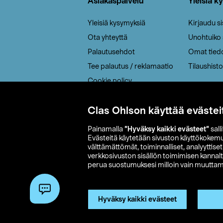
Asiakaspalvelu
Yleisiä k
Yleisiä kysymyksiä
Kirjaudu s
Ota yhteyttä
Unohtuiko
Palautusehdot
Omat tied
Tee palautus / reklamaatio
Tilaushisto
Cookie policy
Toimitustavat
Clas Ohlson käyttää evästei
Saavutettavuus
Painamalla
”Hyväksy kaikki evästeet”
sall
Evästeitä käytetään sivuston käyttökokem
välttämättömät, toiminnalliset, analyyttise
verkkosivuston sisällön toimimisen kannalt
perua suostumuksesi milloin vain muuttama
© 2026 Clas
Hyväksy kaikki evästeet