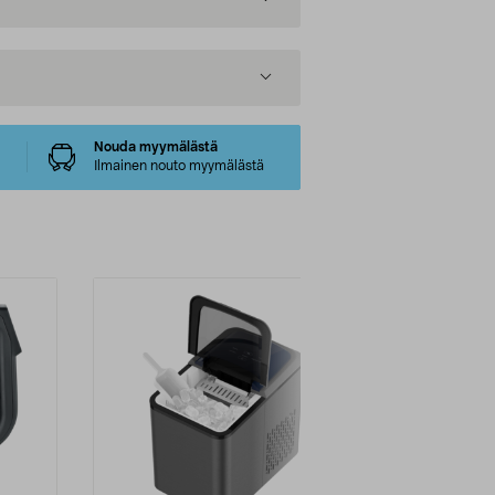
Nouda myymälästä
Ilmainen nouto myymälästä