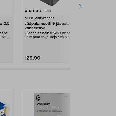
4.0 viidestä
arvostelut
5.0
283
2
tähdestä
tähdestä
Muut keittiökoneet
Muut keittiök
ia 0,5
Jääpalamuotti 9 jääpalaa,
Wilfa Glac
kannettava
Jääpalakon
jossa
9 jääpalaa noin 8 minuutissa –
Tee nopeasti i
 °C).
valmistaa sekä isoja että pieniä
jääpaloja yhd
jääpaloja. Pieni...
painalluksella.
129,90
159,00