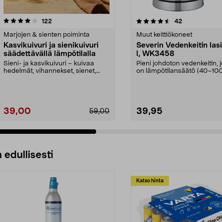
4.5 viidestä
arvostelut
4.5 viidestä
arvostelut
122
42
tähdestä
Marjojen & sienten poiminta
Muut keittiökoneet
Kasvikuivuri ja sienikuivuri
Severin Vedenkeitin las
säädettävällä lämpötilalla
l, WK3458
Sieni- ja kasvikuivuri – kuivaa
Pieni johdoton vedenkeitin, 
hedelmät, vihannekset, sienet,
on lämpötilansäätö (40–100
kala ja yrtit läm...
Severin WK 345...
39,00
39,95
59,00
 edullisesti
Katso hinta