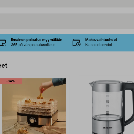
Ilmainen palautus myymälään
Maksuvaihtoehdot
365 päivän palautusoikeus
Katso ostoehdot
eet
-34%