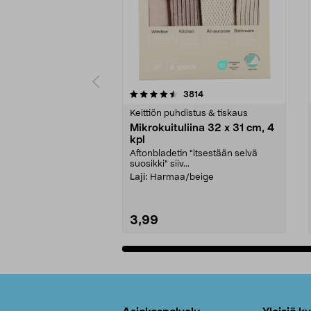
5viidestä
4.5viidestä
arvostelut
3814
tähdestä
tähdestä
Keittiön puhdistus & tiskaus
Mikrokuituliina 32 x 31 cm, 4
kpl
Aftonbladetin "itsestään selvä
suosikki" siiv...
Laji:
Harmaa/beige
3,99
Lisää ostoskoriin
Alatunniste