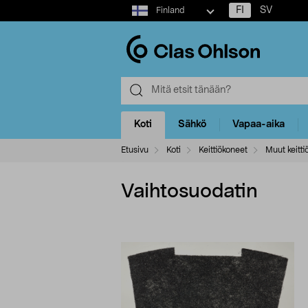
Select
FI
SV
Finland
market
Koti
Sähkö
Vapaa-aika
Etusivu
Koti
Keittiökoneet
Muut keitti
Vaihtosuodatin