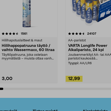
4.5viidestä
arvostelut
4.5viidestä
arvostelut
1561
24107
tähdestä
Hiilihapotuslaitteet & maut
AA-paristot
Hiilihappopatruuna täyttö /
VARTA Longlife Power
vaihto Wassermaxx, 60 litraa
Alkaliparisto, 24 kpl
Täyttöpatruuna, joka ostetaan
Joutsenmerkityt AA- tai AA
myymälästä – muista ottaa vanha
paristot kaukosää...
patruuna mukaasi m...
Tyyppi:
AA/LR6
3,00
12,99
Lisää ostoskoriin
Lisää ostoskoriin