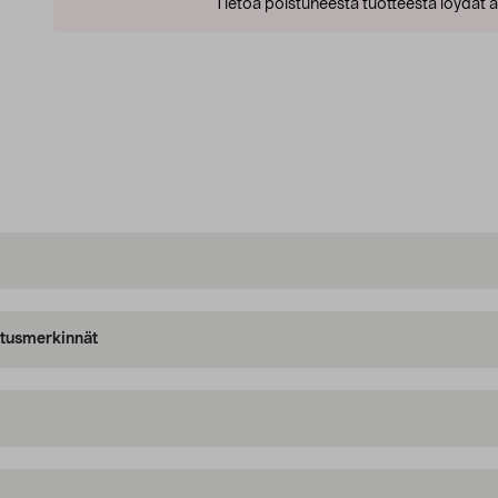
Tietoa poistuneesta tuotteesta löydät al
oitusmerkinnät