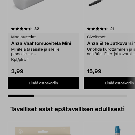
4.5 viidestä
arvostelut
4.5 viidestä
arvostelut
32
21
tähdestä
t
Maalaustelat
Siveltimet
Anza Vaahtomuovitela Mini
Anza Elite Jatkovarsi
Minitela tasaisille ja sileille
Unohda kurottaminen ja 
pinnoille – s...
selkääsi. Elite-jatkovarsi 
115 cm:n päähän...
Kpl/pkt:
1
3,99
15,99
Lisää ostoskoriin
Lisää ostoskoriin
Tavalliset asiat epätavallisen edullisesti