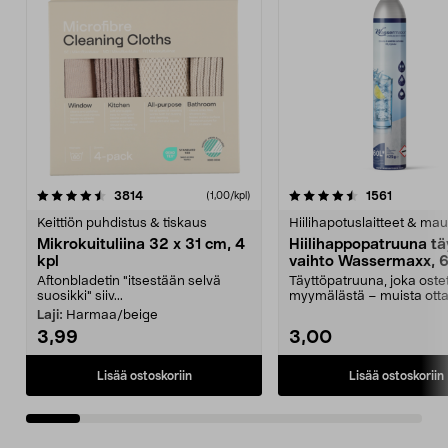
4.5viidestä
arvostelut
4.5viidestä
arvostelu
3814
1561
(1,00/kpl)
tähdestä
t
Keittiön puhdistus & tiskaus
Hiilihapotuslaitteet & mau
Mikrokuituliina 32 x 31 cm, 4
Hiilihappopatruuna tä
kpl
vaihto Wassermaxx, 6
Aftonbladetin "itsestään selvä
Täyttöpatruuna, joka ost
suosikki" siiv...
myymälästä – muista ott
patruuna mukaasi m...
Laji:
Harmaa/beige
3,99
3,00
Lisää ostoskoriin
Lisää ostoskoriin