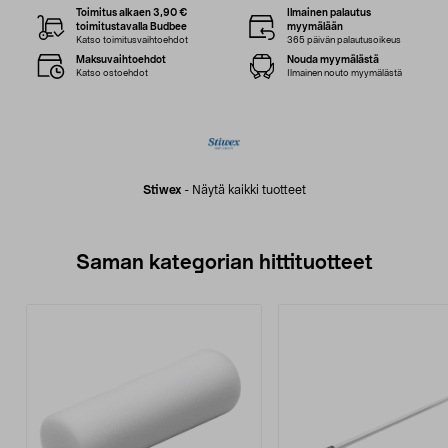
Toimitus alkaen 3,90 €
Ilmainen palautus
toimitustavalla Budbee
myymälään
Katso toimitusvaihtoehdot
365 päivän palautusoikeus
Maksuvaihtoehdot
Nouda myymälästä
Katso ostoehdot
Ilmainen nouto myymälästä
Stiwex
-
Näytä kaikki tuotteet
Saman kategorian hittituotteet