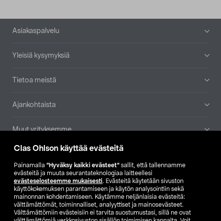
Alatunniste
Asiakaspalvelu
Yleisiä kysymyksiä
Tietoa meistä
Ajankohtaista
Muut yrityksemme
Clas Ohlson käyttää evästeitä
Etsi myymälä
Painamalla
”Hyväksy kaikki evästeet”
sallit, että tallennamme
evästeitä ja muuta seurantateknologiaa laitteellesi
SE
NO
FI
evästeselosteemme mukaisesti
. Evästeitä käytetään sivuston
käyttökokemuksen parantamiseen ja käytön analysointiin sekä
FI
SV
mainonnan kohdentamiseen. Käytämme neljänlaisia evästeitä:
välttämättömät, toiminnalliset, analyyttiset ja mainosevästeet.
Välttämättömiin evästeisiin ei tarvita suostumustasi, sillä ne ovat
välttämättömiä verkkosivuston sisällön toimimisen kannalta. Voit