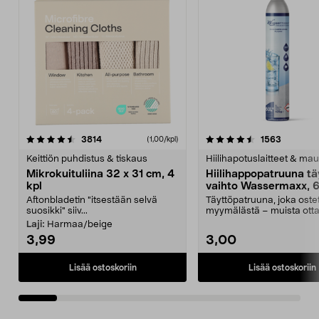
4.5viidestä
arvostelut
4.5viidestä
arvostelu
3814
1563
(1,00/kpl)
tähdestä
t
Keittiön puhdistus & tiskaus
Hiilihapotuslaitteet & mau
Mikrokuituliina 32 x 31 cm, 4
Hiilihappopatruuna tä
kpl
vaihto Wassermaxx, 6
Aftonbladetin "itsestään selvä
Täyttöpatruuna, joka ost
suosikki" siiv...
myymälästä – muista ott
patruuna mukaasi m...
Laji:
Harmaa/beige
3,99
3,00
Lisää ostoskoriin
Lisää ostoskoriin