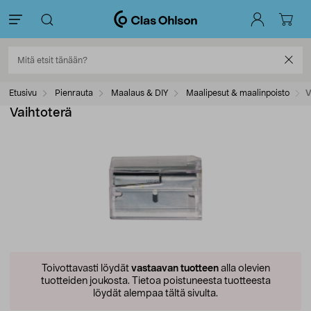
Etusivu
Pienrauta
Maalaus & DIY
Maalipesut & maalinpoisto
V
Vaihtoterä
Toivottavasti löydät
vastaavan tuotteen
alla olevien
tuotteiden joukosta.
Tietoa poistuneesta tuotteesta
löydät alempaa tältä sivulta.