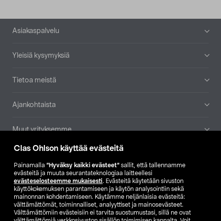
Alatunniste
Asiakaspalvelu
Yleisiä kysymyksiä
Tietoa meistä
Ajankohtaista
Muut yrityksemme
Clas Ohlson käyttää evästeitä
Etsi myymälä
Painamalla
”Hyväksy kaikki evästeet”
sallit, että tallennamme
evästeitä ja muuta seurantateknologiaa laitteellesi
SE
NO
FI
evästeselosteemme mukaisesti
. Evästeitä käytetään sivuston
käyttökokemuksen parantamiseen ja käytön analysointiin sekä
FI
SV
mainonnan kohdentamiseen. Käytämme neljänlaisia evästeitä:
välttämättömät, toiminnalliset, analyyttiset ja mainosevästeet.
Välttämättömiin evästeisiin ei tarvita suostumustasi, sillä ne ovat
välttämättömiä verkkosivuston sisällön toimimisen kannalta. Voit