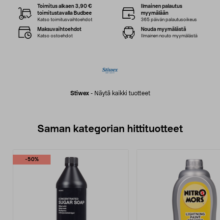
Toimitus alkaen 3,90 €
Ilmainen palautus
toimitustavalla Budbee
myymälään
Katso toimitusvaihtoehdot
365 päivän palautusoikeus
Maksuvaihtoehdot
Nouda myymälästä
Katso ostoehdot
Ilmainen nouto myymälästä
Stiwex
-
Näytä kaikki tuotteet
Saman kategorian hittituotteet
-50%