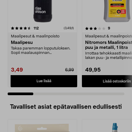
3.5 viidestä
arvostelut
4.0 viidestä
arvostelut
112
9
(3,49/l)
tähdestä
t
Maalipesut & maalinpoisto
Maalipesut & maalinpoist
Maalipesu
Nitromors Maalinpois
puu ja metalli, 1 litra
Takaa paremman lopputuloksen.
Sopii maalauspinnan
Irrottaa tehokkaasti maali
esipuhdistukseen sekä kaikenla...
lakan puu- ja metallipinnoi
Vesipohjainen Nit...
3,49
49,95
6,99
Lue lisää
Lisää ostoskoriin
Tavalliset asiat epätavallisen edullisesti