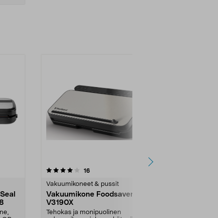
-40%
4.5 viidestä
arvostelut
4.0
16
5
tähdestä
tähdestä
Vakuumikoneet & pussit
Vakuumikonee
Seal
Vakuumikone Foodsaver
Vakuumipus
38
V3190X
ErgoMixx, 1
ne,
Tehokas ja monipuolinen
Vakumoinnin 