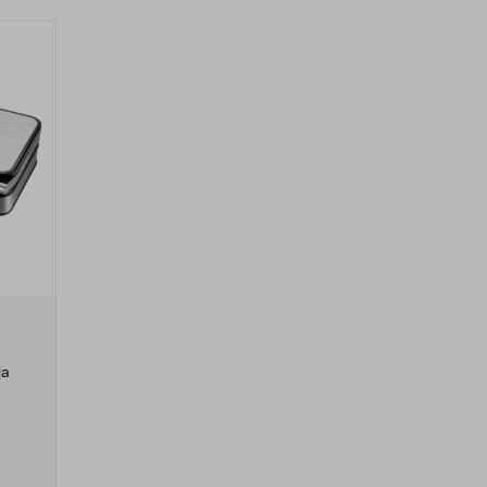
ja
hokas