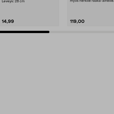
myös herkille raaka-aineill
Leveys:
28 cm
Nordica Comple...
14,99
119,00