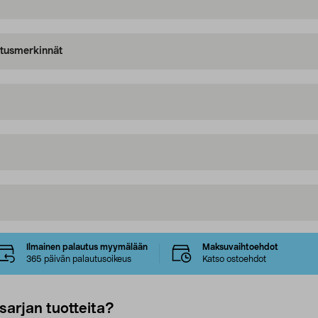
oitusmerkinnät
Ilmainen palautus myymälään
Maksuvaihtoehdot
365 päivän palautusoikeus
Katso ostoehdot
sarjan tuotteita?