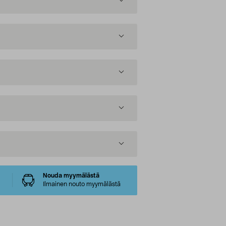
Nouda myymälästä
Ilmainen nouto myymälästä