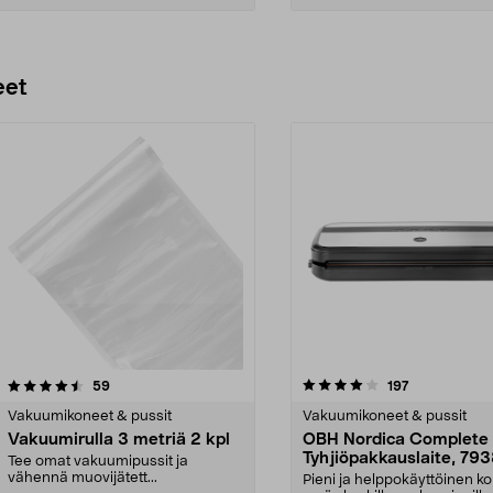
Lisää ostoskoriin
Lisää ostoskoriin
eet
4.0 viidestä
arvostelut
4.0 viidestä
arvostelut
59
197
tähdestä
Vakuumikoneet & pussit
Vakuumikoneet & pussit
Vakuumirulla 3 metriä 2 kpl
OBH Nordica Complete 
Tyhjiöpakkauslaite, 79
Tee omat vakuumipussit ja
vähennä muovijätett...
Pieni ja helppokäyttöinen ko