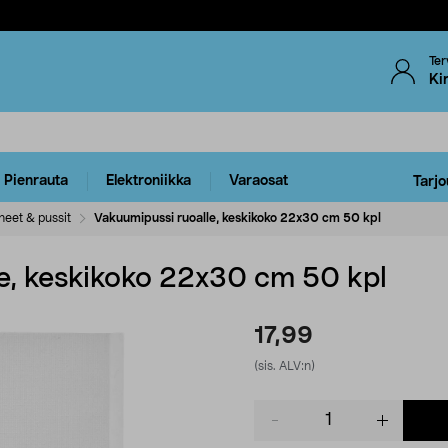
Ter
Ki
Pienrauta
Elektroniikka
Varaosat
Tarjo
eet & pussit
Vakuumipussi ruoalle, keskikoko 22x30 cm 50 kpl
e, keskikoko 22x30 cm 50 kpl
17,99
(sis. ALV:n)
Product
quantity