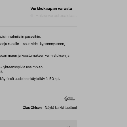
Verkkokaupan varasto
Hakee varastosaldoa...
isiin valmiisiin pusseihin.
sseja ruoalle – sous vide -kypsennykseen,
ruoan maun ja koostumuksen valmistuksen ja
 – yhteensopivia useimpien
a.
käytössä uudelleenkäytettäviä. 50 kpl.
Clas Ohlson
-
Näytä kaikki tuotteet