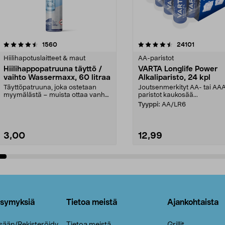
4.5viidestä
arvostelut
4.5viidestä
arvostelut
1560
24101
tähdestä
Hiilihapotuslaitteet & maut
AA-paristot
Hiilihappopatruuna täyttö /
VARTA Longlife Power
vaihto Wassermaxx, 60 litraa
Alkaliparisto, 24 kpl
Täyttöpatruuna, joka ostetaan
Joutsenmerkityt AA- tai AA
myymälästä – muista ottaa vanha
paristot kaukosää...
patruuna mukaasi m...
Tyyppi:
AA/LR6
3,00
12,99
Lisää ostoskoriin
Lisää ostoskoriin
ysymyksiä
Tietoa meistä
Ajankohtaista
isään/Rekisteröidy
Tietoa meistä
Grillit