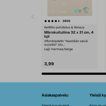
5viidestä
4.5viidestä
arvostelut
3809
tähdestä
tähdestä
Keittiön puhdistus & tiskaus
Mikrokuituliina 32 x 31 cm, 4
kpl
Aftonbladetin "itsestään selvä
suosikki" siiv...
Laji:
Harmaa/beige
3,99
Lisää ostoskoriin
Alatunniste
Asiakaspalvelu
Yleisiä k
Yleisiä kysymyksiä
Kirjaudu s