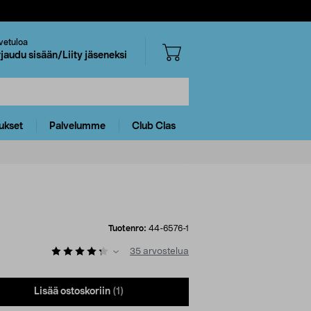
vetuloa
rjaudu sisään/Liity jäseneksi
ukset
Palvelumme
Club Clas
Tuotenro:
44-6576-1
35
arvostelua
Lisää ostoskoriin
(1)