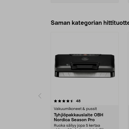
Lisää ostoskoriin
Saman kategorian hittituott
5 viidestä
4.5 viidestä
arvostelut
48
tähdestä
tähdestä
Vakuumikoneet & pussit
Tyhjiöpakkauslaite OBH
Nordica Season Pro
Ruoka säilyy jopa 5 kertaa