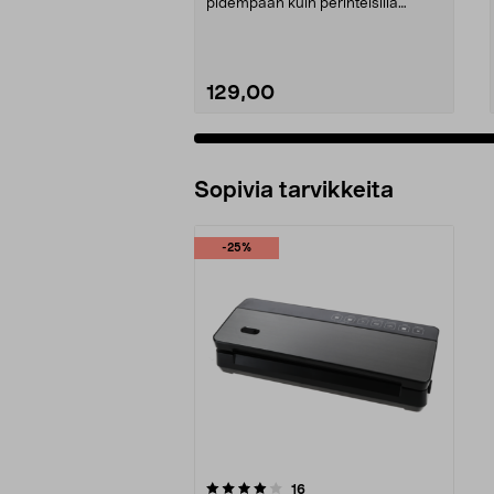
pidempään kuin perinteisillä
säilöntämenetelmillä. Ty...
129,00
Sopivia tarvikkeita
-25%
0viidestä
arvostelut
16