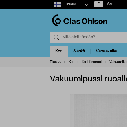
Select
FI
SV
Finland
market
Koti
Sähkö
Vapaa-aika
Etusivu
Koti
Keittiökoneet
Vakuumikon
Vakuumipussi ruoall