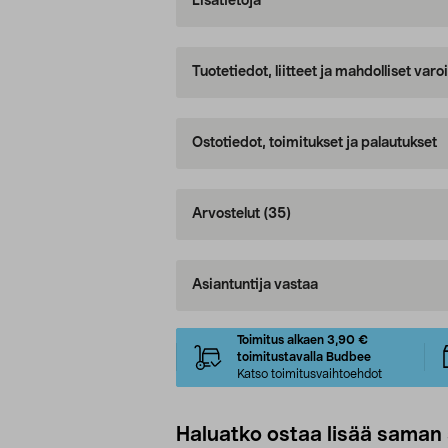
Lisätietoja
Tuotetiedot, liitteet ja mahdolliset var
Ostotiedot, toimitukset ja palautukset
Arvostelut
(35)
Asiantuntija vastaa
Toimitus alkaen 3,90 €
toimitustavalla Budbee
Katso toimitusvaihtoehdot
Haluatko ostaa lisää saman 