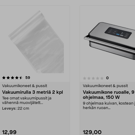
arvostelut
59
arvostelut
0
0.0 viidestä
tähdestä
Vakuumikoneet & pussit
Vakuumikoneet & pussit
Vakuumirulla 3 metriä 2 kpl
Vakuumikone ruoalle, 9
ohjelmaa, 150 W
Tee omat vakuumipussit ja
vähennä muovijätett...
9 ohjelmaa kuivan, kostean 
herkän ruoan
Leveys:
22 cm
vakuumipakkaamiseen. Te
vakuumik...
12,99
129,00