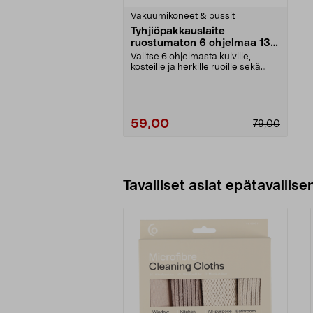
tähdestä
Vakuumikoneet & pussit
Tyhjiöpakkauslaite
ruostumaton 6 ohjelmaa 130
W 30 cm leveys
Valitse 6 ohjelmasta kuiville,
kosteille ja herkille ruoille sekä
purkkipakkauks...
59,00
79,00
Lisää ostoskoriin
Tavalliset asiat epätavallisen