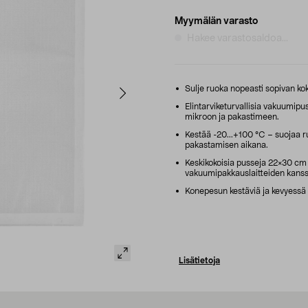
Myymälän varasto
Hakee varastosaldoa...
Sulje ruoka nopeasti sopivan koko
Elintarviketurvallisia vakuumipu
mikroon ja pakastimeen.
Kestää -20...+100 °C – suojaa 
pakastamisen aikana.
Keskikokoisia pusseja 22×30 cm
vakuumipakkauslaitteiden kanss
Konepesun kestäviä ja kevyessä 
Lisätietoja