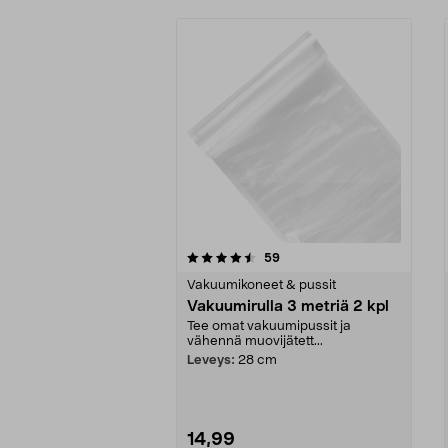
5viidestä
4.5viidestä
arvostelut
59
tähdestä
tähdestä
Vakuumikoneet & pussit
Vakuumirulla 3 metriä 2 kpl
Tee omat vakuumipussit ja
vähennä muovijätett...
Leveys:
28 cm
14,99