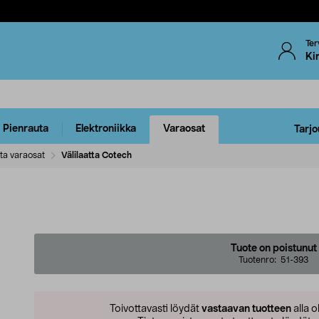
Ter
Ki
Pienrauta
Elektroniikka
Varaosat
Tarjo
ta varaosat
Välilaatta Cotech
Tuote on poistunut
Tuotenro:
51-393
Toivottavasti löydät
vastaavan tuotteen
alla o