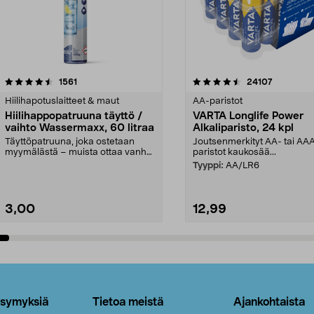
4.5viidestä
arvostelut
4.5viidestä
arvostelut
1561
24107
tähdestä
Hiilihapotuslaitteet & maut
AA-paristot
Hiilihappopatruuna täyttö /
VARTA Longlife Power
vaihto Wassermaxx, 60 litraa
Alkaliparisto, 24 kpl
Täyttöpatruuna, joka ostetaan
Joutsenmerkityt AA- tai AA
myymälästä – muista ottaa vanha
paristot kaukosää...
patruuna mukaasi m...
Tyyppi:
AA/LR6
3,00
12,99
Lisää ostoskoriin
Lisää ostoskoriin
ysymyksiä
Tietoa meistä
Ajankohtaista