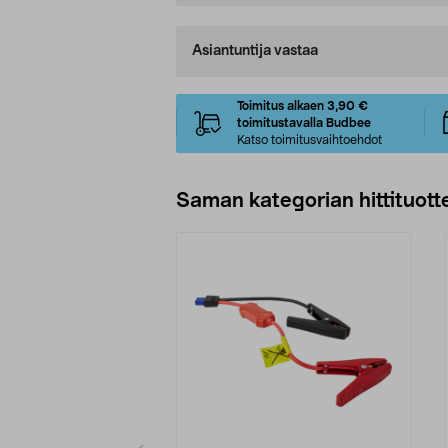
Asiantuntija vastaa
Toimitus alkaen 3,90 €
toimitustavalla Budbee
Katso toimitusvaihtoehdot
Saman kategorian hittituott