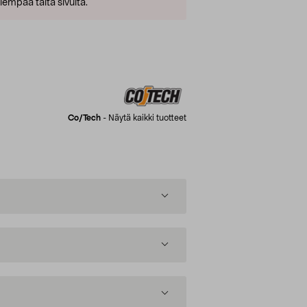
empaa tältä sivulta.
Co/tech
-
Näytä kaikki tuotteet