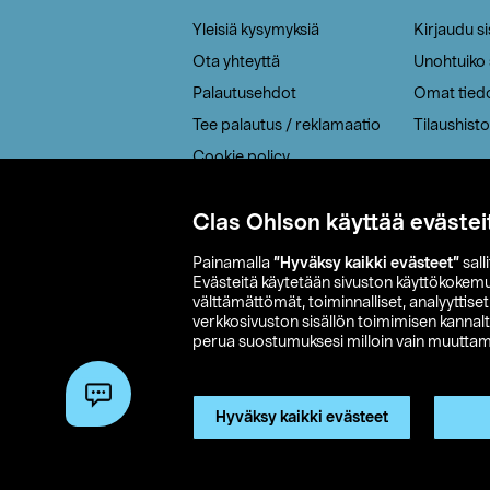
Yleisiä kysymyksiä
Kirjaudu s
Ota yhteyttä
Unohtuiko
Palautusehdot
Omat tied
Tee palautus / reklamaatio
Tilaushisto
Cookie policy
Toimitustavat
Clas Ohlson käyttää evästei
Saavutettavuus
Painamalla
”Hyväksy kaikki evästeet”
sall
Evästeitä käytetään sivuston käyttökokem
välttämättömät, toiminnalliset, analyyttise
verkkosivuston sisällön toimimisen kannalt
perua suostumuksesi milloin vain muuttama
© 2026 Clas
Hyväksy kaikki evästeet