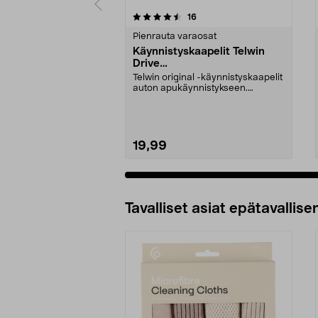
5 viidestä
4.5 viidestä
arvostelut
16
tähdestä
tähdestä
Pienrauta varaosat
Käynnistyskaapelit Telwin
Drive
Mini/9000/13000/1250/150
Telwin original -käynnistyskaapelit
0/1750, EC5
auton apukäynnistykseen.
Käynnistyskaapelit ...
19,99
Tavalliset asiat epätavallisen