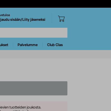
vetuloa
rjaudu sisään/Liity jäseneksi
ukset
Palvelumme
Club Clas
levien tuotteiden joukosta.