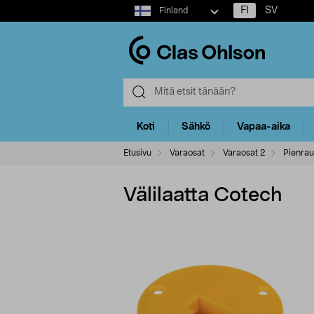
Select
FI
SV
Finland
market
Koti
Sähkö
Vapaa-aika
Etusivu
Varaosat
Varaosat 2
Pienrau
Välilaatta Cotech