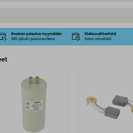
Ilmainen palautus myymälään
Maksuvaihtoehdot
365 päivän palautusoikeus
Katso ostoehdot
eet