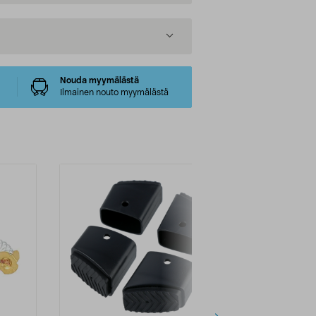
Nouda myymälästä
Ilmainen nouto myymälästä