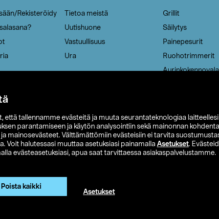
isään/Rekisteröidy
Tietoa meistä
Grillit
 salasana?
Uutishuone
Säilytys
ot
Vastuullisuus
Painepesurit
ria
Ura
Ruohotrimmerit
Aurinkokennovala
tä
it, että tallennamme evästeitä ja muuta seurantateknologiaa laitteelles
uksen parantamiseen ja käytön analysointiin sekä mainonnan kohdenta
t ja mainosevästeet. Välttämättömiin evästeisiin ei tarvita suostumustas
a. Voit halutessasi muuttaa asetuksiasi painamalla
Asetukset
. Evästei
lla evästeasetuksiasi, apua saat tarvittaessa asiakaspalvelustamme.
 Ohlson
Club Clas
Ostoehdot
Tietosuojaseloste
Et
Näytä hinnat ilman ALV:a
Poista kaikki
Asetukset