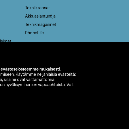
Tekniikkaosat
Akkuasiantuntija
Teknikmagasinet
PhoneLife
isimet
i
evästeselosteemme mukaisesti
.
miseen. Käytämme neljänlaisia evästeitä:
i, sillä ne ovat välttämättömiä
den hyväksyminen on vapaaehtoista. Voit
si myymälä