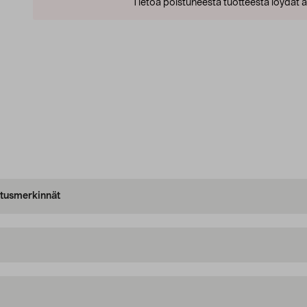
Tietoa poistuneesta tuotteesta löydät al
oitusmerkinnät