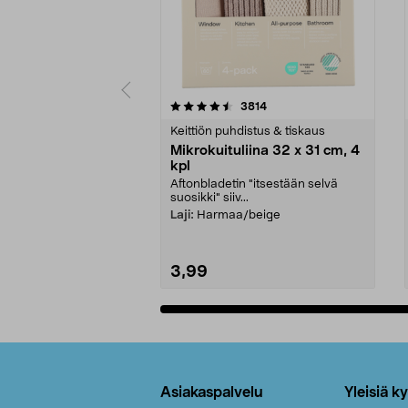
5viidestä
4.5viidestä
arvostelut
3814
tähdestä
tähdestä
Keittiön puhdistus & tiskaus
Mikrokuituliina 32 x 31 cm, 4
kpl
Aftonbladetin "itsestään selvä
suosikki" siiv...
Laji:
Harmaa/beige
3,99
Lisää ostoskoriin
Alatunniste
Asiakaspalvelu
Yleisiä k