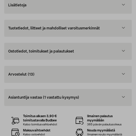
Lisätietoja
Tuotetiedot, liitteet ja mahdolliset varoitusmerkinnät
Ostotiedot, toimitukset ja palautukset
Arvostelut
(13)
Asiantuntija vastaa
(1 vastattu kysymys)
Toimitus alkaen 3,90 €
Ilmainen palautus
toimitustavalla Budbee
myymälään
Katso toimitusvaihtoehdot
365 päivän palautusoikeus
Maksuvaihtoehdot
Nouda myymälästä
Katso ostoehdot
Ilmainen nouto myymälästä