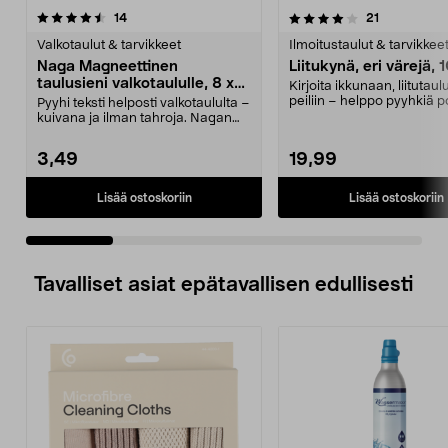
4.0 viidestä
arvostelut
4.5 viidestä
arvostelut
14
21
tähdestä
t
Valkotaulut & tarvikkeet
Ilmoitustaulut & tarvikkee
Naga Magneettinen
Liitukynä, eri värejä, 
taulusieni valkotaululle, 8 x
Kirjoita ikkunaan, liitutaulu
3,2 cm
peiliin – helppo pyyhkiä p
Pyyhi teksti helposti valkotaululta –
Liitukynät –...
kuivana ja ilman tahroja. Nagan
pienikokon...
3,49
19,99
Lisää ostoskoriin
Lisää ostoskoriin
Tavalliset asiat epätavallisen edullisesti