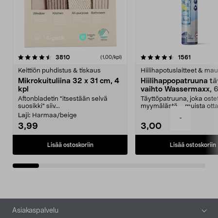
4.5viidestä
arvostelut
4.5viidestä
arvostelu
3810
1561
(1,00/kpl)
tähdestä
t
Keittiön puhdistus & tiskaus
Hiilihapotuslaitteet & mau
Mikrokuituliina 32 x 31 cm, 4
Hiilihappopatruuna tä
kpl
vaihto Wassermaxx, 6
Aftonbladetin "itsestään selvä
Täyttöpatruuna, joka ost
suosikki" siiv...
myymälästä – muista ott
patruuna mukaasi m...
Laji:
Harmaa/beige
-
3,99
3,00
Lisää ostoskoriin
Lisää ostoskoriin
Alatunniste
Asiakaspalvelu