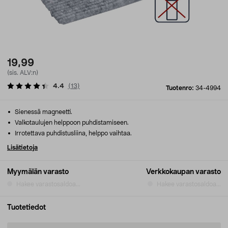
19,99
(sis. ALV:n)
4.4
(
13
)
Tuotenro:
34-4994
Sienessä magneetti.
Valkotaulujen helppoon puhdistamiseen.
Irrotettava puhdistusliina, helppo vaihtaa.
Lisätietoja
Myymälän varasto
Verkkokaupan varasto
Hakee varastosaldoa...
Hakee varastosaldoa...
Tuotetiedot