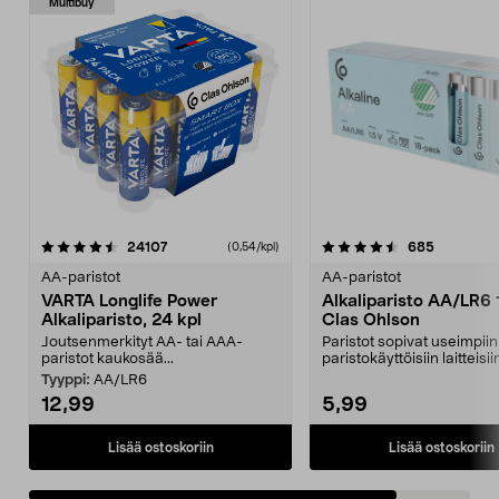
Multibuy
4.5viidestä
arvostelut
arvostelut
24107
685
(0,54/kpl)
tähdestä
AA-paristot
AA-paristot
VARTA Longlife Power
Alkaliparisto AA/LR6 
Alkaliparisto, 24 kpl
Clas Ohlson
Joutsenmerkityt AA- tai AAA-
Paristot sopivat useimpiin
paristot kaukosää...
paristokäyttöisiin laitteisi
ja helposti av...
Tyyppi:
AA/LR6
12,99
5,99
Lisää ostoskoriin
Lisää ostoskoriin