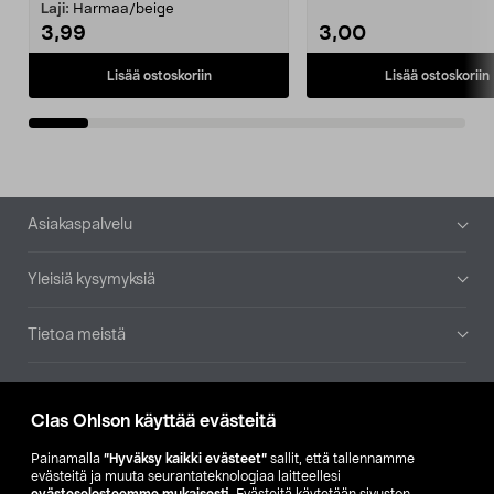
patruuna mukaasi m...
Laji:
Harmaa/beige
3,99
3,00
Lisää ostoskoriin
Lisää ostoskoriin
Alatunniste
Asiakaspalvelu
Yleisiä kysymyksiä
Tietoa meistä
Ajankohtaista
Clas Ohlson käyttää evästeitä
Muut yrityksemme
Painamalla
”Hyväksy kaikki evästeet”
sallit, että tallennamme
evästeitä ja muuta seurantateknologiaa laitteellesi