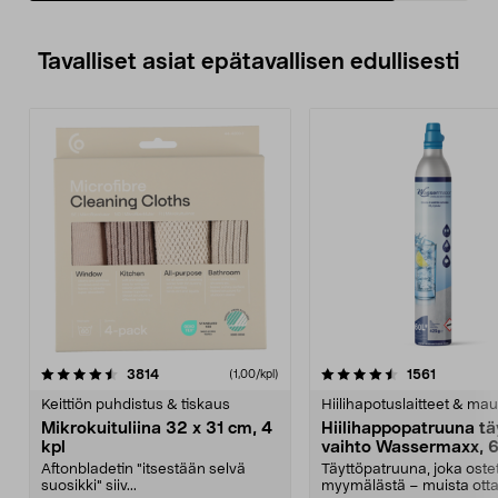
Tavalliset asiat epätavallisen edullisesti
4.5viidestä
arvostelut
4.5viidestä
arvostelu
3814
1561
(1,00/kpl)
tähdestä
t
Keittiön puhdistus & tiskaus
Hiilihapotuslaitteet & mau
Mikrokuituliina 32 x 31 cm, 4
Hiilihappopatruuna tä
kpl
vaihto Wassermaxx, 6
Aftonbladetin "itsestään selvä
Täyttöpatruuna, joka ost
suosikki" siiv...
myymälästä – muista ott