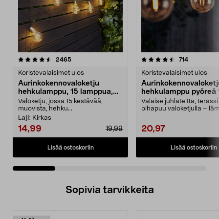
4.5 viidestä
arvostelut
4.0 viidestä
arvostelut
2465
714
tähdestä
t
Koristevalaisimet ulos
Koristevalaisimet ulos
Aurinkokennovaloketju
Aurinkokennovaloketj
hehkulamppu, 15 lamppua,
hehkulamppu pyöreä 
7,2 m
lamppua 5,4 m
Valoketju, jossa 15 kestävää,
Valaise juhlateltta, terassi 
muovista, hehku...
pihapuu valoketjulla – l
valkoinen ja to...
Laji:
Kirkas
14,99
20,97
19,99
Lisää ostoskoriin
Lisää ostoskoriin
Sopivia tarvikkeita