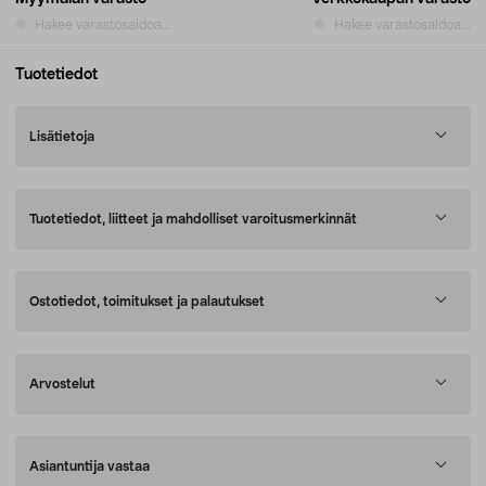
Hakee varastosaldoa...
Hakee varastosaldoa...
Tuotetiedot
Lisätietoja
Tuotetiedot, liitteet ja mahdolliset varoitusmerkinnät
Ostotiedot, toimitukset ja palautukset
Arvostelut
Asiantuntija vastaa