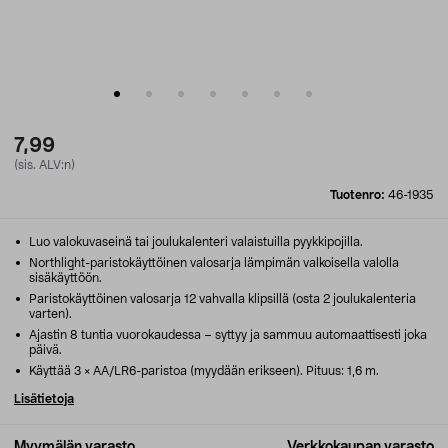
7,99
(sis. ALV:n)
Tuotenro:
46-1935
Luo valokuvaseinä tai joulukalenteri valaistuilla pyykkipojilla.
Northlight-paristokäyttöinen valosarja lämpimän valkoisella valolla
sisäkäyttöön.
Paristokäyttöinen valosarja 12 vahvalla klipsillä (osta 2 joulukalenteria
varten).
Ajastin 8 tuntia vuorokaudessa – syttyy ja sammuu automaattisesti joka
päivä.
Käyttää 3 × AA/LR6-paristoa (myydään erikseen). Pituus: 1,6 m.
Lisätietoja
Myymälän varasto
Verkkokaupan varasto