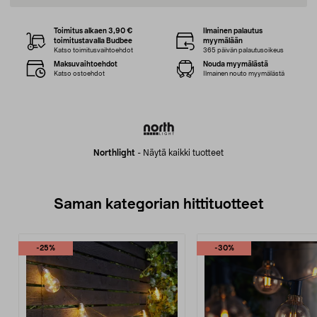
Toimitus alkaen 3,90 €
Ilmainen palautus
toimitustavalla Budbee
myymälään
Katso toimitusvaihtoehdot
365 päivän palautusoikeus
Maksuvaihtoehdot
Nouda myymälästä
Katso ostoehdot
Ilmainen nouto myymälästä
Northlight
-
Näytä kaikki tuotteet
Saman kategorian hittituotteet
-25%
-30%