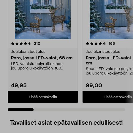
4.5 viidestä
arvostelut
4.5 viidestä
arvostelut
210
168
tähdestä
t
Joulukoristeet ulos
Joulukoristeet ulos
Poro, jossa LED-valot, 65 cm
Poro, jossa LED-valot
cm
LED-valaistu polyrottinkinen
jouluporo ulkokäyttöön. 160
Suuri LED-valaistu polyro
tunnelmallista lämpimän...
jouluporo ulkokäyttöön. 
tunnelmallista lä...
49,95
99,00
Lisää ostoskoriin
Lisää ostoskoriin
Tavalliset asiat epätavallisen edullisesti