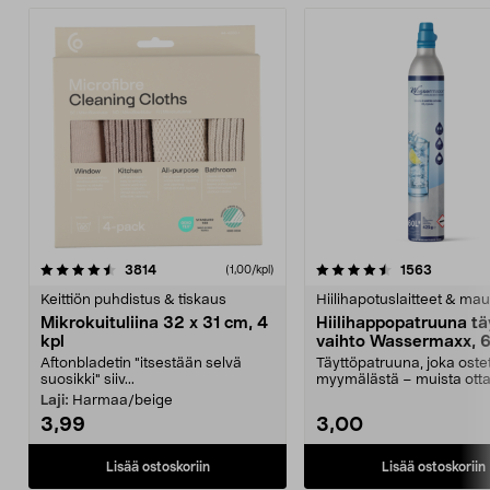
4.5viidestä
arvostelut
4.5viidestä
arvostelu
3814
1563
(1,00/kpl)
tähdestä
t
Keittiön puhdistus & tiskaus
Hiilihapotuslaitteet & mau
Mikrokuituliina 32 x 31 cm, 4
Hiilihappopatruuna tä
kpl
vaihto Wassermaxx, 6
Aftonbladetin "itsestään selvä
Täyttöpatruuna, joka ost
suosikki" siiv...
myymälästä – muista ott
patruuna mukaasi m...
Laji:
Harmaa/beige
3,99
3,00
Lisää ostoskoriin
Lisää ostoskoriin