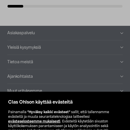
Alatunniste
Asiakaspalvelu
Yleisiä kysymyksiä
Tietoa meistä
Ajankohtaista
Muut yrityksemme
Clas Ohlson käyttää evästeitä
Etsi myymälä
Painamalla
”Hyväksy kaikki evästeet”
sallit, että tallennamme
evästeitä ja muuta seurantateknologiaa laitteellesi
SE
NO
FI
evästeselosteemme mukaisesti
. Evästeitä käytetään sivuston
käyttökokemuksen parantamiseen ja käytön analysointiin sekä
FI
SV