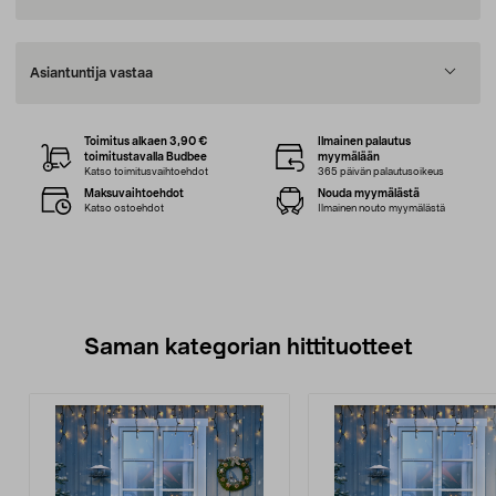
Asiantuntija vastaa
Toimitus alkaen 3,90 €
Ilmainen palautus
toimitustavalla Budbee
myymälään
Katso toimitusvaihtoehdot
365 päivän palautusoikeus
Maksuvaihtoehdot
Nouda myymälästä
Katso ostoehdot
Ilmainen nouto myymälästä
Saman kategorian hittituotteet