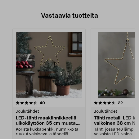
Vastaavia tuotteita
4.5viidestä
arvostelut
arvostel
40
22
tähdestä
Joulutähdet
Joulutähdet
LED-tähti maakiinnikkeellä
Tähti metalli LED l
ulkokäyttöön 35 cm musta,
valkoinen 38 cm Nor
Northlight
Korista kukkapenkki, nurmikko tai
Tähti, jossa 146 lämpi
ruukut valaisevalla tähdellä.
valkoista LED-valoa –
Northlight-valot...
tunnelmallinen ja minima