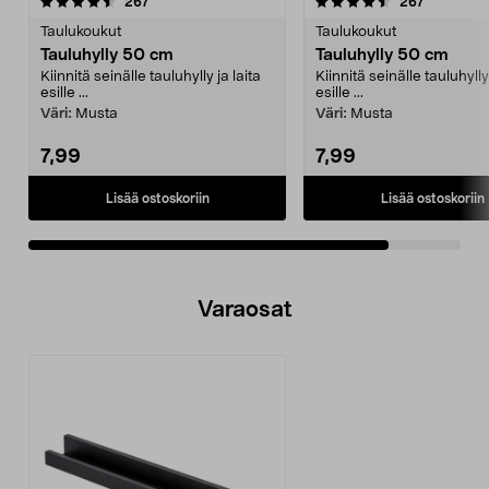
4.5viidestä
arvostelut
arvostelut
267
267
tähdestä
Taulukoukut
Taulukoukut
Tauluhylly 50 cm
Tauluhylly 50 cm
Kiinnitä seinälle tauluhylly ja laita
Kiinnitä seinälle tauluhylly 
esille ...
esille ...
Väri:
Musta
Väri:
Musta
7,99
7,99
Lisää ostoskoriin
Lisää ostoskoriin
Varaosat