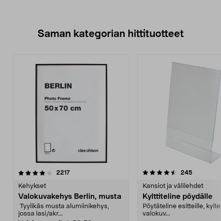
Saman kategorian hittituotteet
4.5 viidestä
arvostelut
4.0 viidestä
arvostelut
2217
245
tähdestä
t
Kehykset
Kansiot ja välilehdet
Valokuvakehys Berlin, musta
Kylttiteline pöydälle
Tyylikäs musta alumiinikehys,
Pöytäteline esitteille, kyltei
jossa lasi/akr...
valokuv...