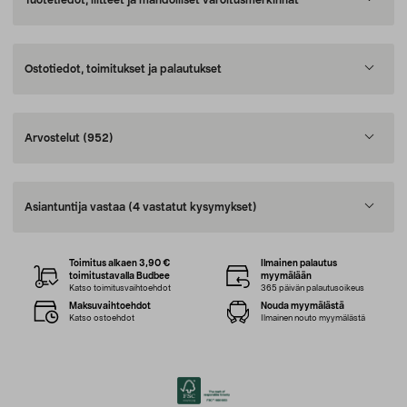
Tuotetiedot, liitteet ja mahdolliset varoitusmerkinnät
Ostotiedot, toimitukset ja palautukset
Arvostelut
(952)
Asiantuntija vastaa
(4 vastatut kysymykset)
Toimitus alkaen 3,90 €
Ilmainen palautus
toimitustavalla Budbee
myymälään
Katso toimitusvaihtoehdot
365 päivän palautusoikeus
Maksuvaihtoehdot
Nouda myymälästä
Katso ostoehdot
Ilmainen nouto myymälästä