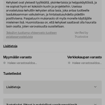
Kehykset ovat yleisesti tyylikkäitä, yksinkertaisia ja helppokäyttöisiä, ja
ne sopivat hyvin eri kokoisiin kuviin ja projekteihin. Useissa
arvosteluissa kehuttiin kehysten aitoa lasia, joka antaa tuotteelle
laadukkaamman vaikutelman, ja hintalaatusuhdetta pidettiin
positiivisena. Paspatuurin mukanaolo oli myös monelle käyttäjälle
mieleinen lisä. Huomioitavaa on, että kehykset saattavat olla hauraita
lasin osalta, joten varovaisuutta suositellaan.
Tekoälyn tuottama yhteenveto tuotteen
Verified by
asiakasarvosteluista
Trustvoice
Lisätietoja
Myymälän varasto
Verkkokaupan varasto
Hakee varastosaldoa...
Hakee varastosaldoa...
Tuotetiedot
Lisätietoja