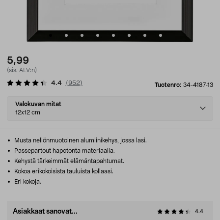
5,99
(sis. ALV:n)
4.4
(
952
)
Tuotenro:
34-4187-13
Select
Valokuvan mitat
variant
12x12 cm
Musta neliönmuotoinen alumiinikehys, jossa lasi.
Passepartout hapotonta materiaalia.
Kehystä tärkeimmät elämäntapahtumat.
Kokoa erikokoisista tauluista kollaasi.
Eri kokoja.
Asiakkaat sanovat...
4.4