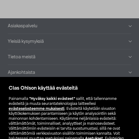
Alatunniste
Asiakaspalvelu
Yleisiä kysymyksiä
Tietoa meistä
Ajankohtaista
Clas Ohlson käyttää evästeitä
Muut yrityksemme
Painamalla
”Hyväksy kaikki evästeet”
sallit, että tallennamme
Etsi myymälä
evästeitä ja muuta seurantateknologiaa laitteellesi
evästeselosteemme mukaisesti
. Evästeitä käytetään sivuston
käyttökokemuksen parantamiseen ja käytön analysointiin sekä
mainonnan kohdentamiseen. Käytämme neljänlaisia evästeitä:
SE
NO
FI
välttämättömät, toiminnalliset, analyyttiset ja mainosevästeet.
Välttämättömiin evästeisiin ei tarvita suostumustasi, sillä ne ovat
FI
SV
välttämättömiä verkkosivuston sisällön toimimisen kannalta. Voit
halutessasi muuttaa asetuksiasi painamalla
Asetukset
. Evästeiden