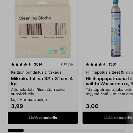
4.5viidestä
arvostelut
4.5viidestä
arvostelu
3814
1561
(1,00/kpl)
tähdestä
t
Keittiön puhdistus & tiskaus
Hiilihapotuslaitteet & mau
Mikrokuituliina 32 x 31 cm, 4
Hiilihappopatruuna tä
kpl
vaihto Wassermaxx, 6
Aftonbladetin "itsestään selvä
Täyttöpatruuna, joka ost
suosikki" siiv...
myymälästä – muista ott
patruuna mukaasi m...
Laji:
Harmaa/beige
3,99
3,00
Lisää ostoskoriin
Lisää ostoskoriin