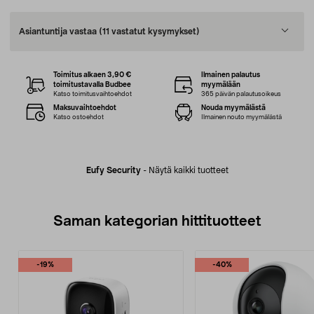
Asiantuntija vastaa
(11 vastatut kysymykset)
Toimitus alkaen 3,90 €
Ilmainen palautus
toimitustavalla Budbee
myymälään
Katso toimitusvaihtoehdot
365 päivän palautusoikeus
Maksuvaihtoehdot
Nouda myymälästä
Katso ostoehdot
Ilmainen nouto myymälästä
Eufy Security
-
Näytä kaikki tuotteet
Saman kategorian hittituotteet
-19%
-40%