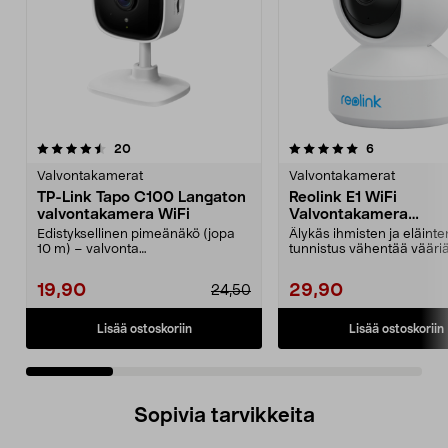
5.0 viidestä
arvostelut
4.5 viidestä
arvostelut
20
6
tähdestä
t
Valvontakamerat
Valvontakamerat
TP-Link Tapo C100 Langaton
Reolink E1 WiFi
valvontakamera WiFi
Valvontakamera
sisäkäyttöön
Edistyksellinen pimeänäkö (jopa
Älykäs ihmisten ja eläinte
10 m) – valvonta
tunnistus vähentää vääri
aktiivisuusalueiden avulla. TP-...
hälytyksiä. Reolink E1 -va..
19,90
29,90
24,50
Lisää ostoskoriin
Lisää ostoskoriin
Sopivia tarvikkeita