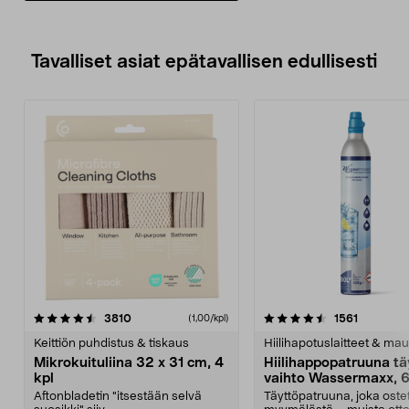
Tavalliset asiat epätavallisen edullisesti
4.5viidestä
arvostelut
4.5viidestä
arvostelu
3810
1561
(1,00/kpl)
tähdestä
t
Keittiön puhdistus & tiskaus
Hiilihapotuslaitteet & mau
Mikrokuituliina 32 x 31 cm, 4
Hiilihappopatruuna tä
kpl
vaihto Wassermaxx, 6
Aftonbladetin "itsestään selvä
Täyttöpatruuna, joka ost