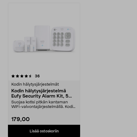
arvostelut
36
Kodin hälytysjärjestelmät
Kodin hälytysjärjestelmä
Eufy Security Alarm Kit, 5
osaa
Suojaa kotisi pitkän kantaman
WiFi-valvontajärjestelmällä. Kodin
turvajärjestelm...
179,00
Lisää ostoskoriin