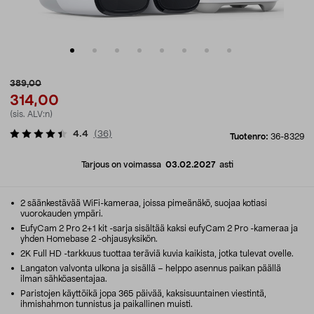
389,00
314,00
(sis. ALV:n)
4.4
(
36
)
Tuotenro:
36-8329
Tarjous on voimassa
03.02.2027
asti
2 säänkestävää WiFi-kameraa, joissa pimeänäkö, suojaa kotiasi
vuorokauden ympäri.
EufyCam 2 Pro 2+1 kit -sarja sisältää kaksi eufyCam 2 Pro -kameraa ja
yhden Homebase 2 -ohjausyksikön.
2K Full HD -tarkkuus tuottaa teräviä kuvia kaikista, jotka tulevat ovelle.
Langaton valvonta ulkona ja sisällä – helppo asennus paikan päällä
ilman sähköasentajaa.
Paristojen käyttöikä jopa 365 päivää, kaksisuuntainen viestintä,
ihmishahmon tunnistus ja paikallinen muisti.