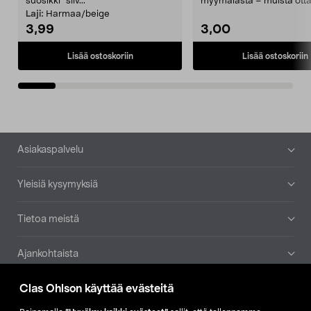
suosikki" siiv...
myymälästä – muista ott
patruuna mukaasi m...
Laji:
Harmaa/beige
3,99
3,00
Lisää ostoskoriin
Lisää ostoskoriin
Alatunniste
Asiakaspalvelu
Yleisiä kysymyksiä
Tietoa meistä
Ajankohtaista
Clas Ohlson käyttää evästeitä
Muut yrityksemme