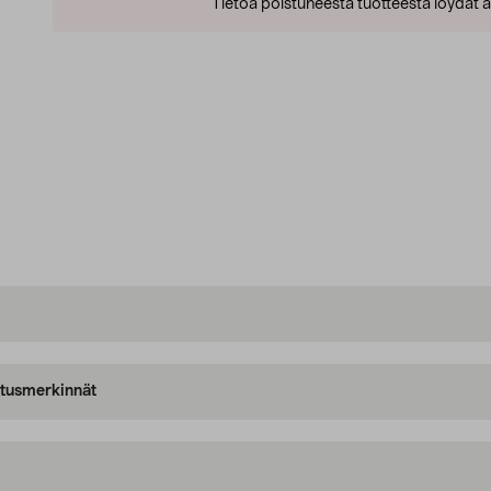
Tietoa poistuneesta tuotteesta löydät al
oitusmerkinnät