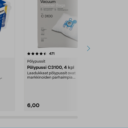
4.5viidestä
arvostelut
4.5
471
6
tähdestä
tähdestä
Pölypussit
Kierrätys & ro
Pölypussi C3100, 4 kpl
Roskapussi,
kahvat, 30 l
Laadukkaat pölypussit ovat
markkinoiden parhaimpia.
A-
Testivoittaja 
Kestävä, jopa 50 % suurempi ...
roskapussi u
Roskapussi, jo
6,00
2,00
Lisää ostoskoriin
Lisää