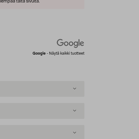
empaa tältä sivulta.
Google
-
Näytä kaikki tuotteet