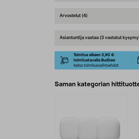
Arvostelut
(4)
Asiantuntija vastaa
(3 vastatut kysymy
Toimitus alkaen 3,90 €
toimitustavalla Budbee
Katso toimitusvaihtoehdot
Saman kategorian hittituott