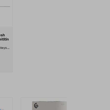
esh
titin
hteys.