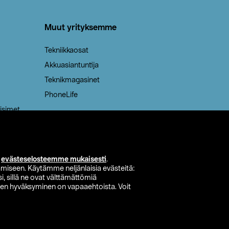
Muut yrityksemme
Tekniikkaosat
Akkuasiantuntija
Teknikmagasinet
PhoneLife
isimet
i
evästeselosteemme mukaisesti
.
miseen. Käytämme neljänlaisia evästeitä:
i, sillä ne ovat välttämättömiä
den hyväksyminen on vapaaehtoista. Voit
si myymälä