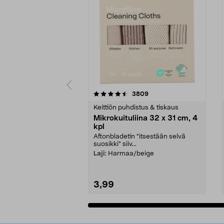
5viidestä
4.5viidestä
arvostelut
3809
tähdestä
tähdestä
Keittiön puhdistus & tiskaus
Mikrokuituliina 32 x 31 cm, 4
kpl
Aftonbladetin "itsestään selvä
suosikki" siiv...
Laji:
Harmaa/beige
3,99
Lisää ostoskoriin