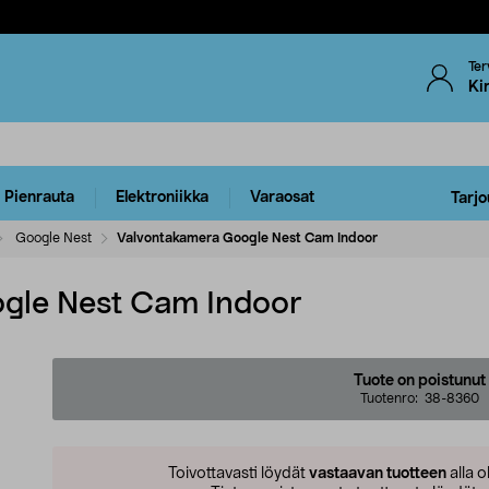
Ter
Ki
Pienrauta
Elektroniikka
Varaosat
Tarjo
Google Nest
Valvontakamera Google Nest Cam Indoor
gle Nest Cam Indoor
Tuote on poistunut
Tuotenro:
38-8360
Toivottavasti löydät
vastaavan tuotteen
alla o