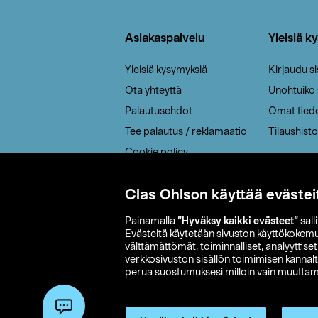
Alatunniste
Asiakaspalvelu
Yleisiä k
Yleisiä kysymyksiä
Kirjaudu s
Ota yhteyttä
Unohtuiko
Palautusehdot
Omat tied
Tee palautus / reklamaatio
Tilaushisto
Cookie policy
Toimitustavat
Clas Ohlson käyttää evästei
Saavutettavuus
Painamalla
”Hyväksy kaikki evästeet”
sall
Evästeitä käytetään sivuston käyttökokem
välttämättömät, toiminnalliset, analyyttise
verkkosivuston sisällön toimimisen kannalt
perua suostumuksesi milloin vain muuttama
© 2026 Clas