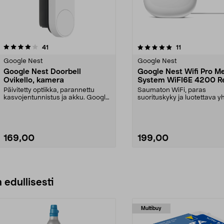
5.0 viidestä
arvostelut
arvostelut
41
11
tähdestä
Google Nest
Google Nest
Google Nest Doorbell
Google Nest Wifi Pro M
Ovikello, kamera
System WiFI6E 4200 Rei
Päivitetty optiikka, parannettu
Saumaton WiFi, paras
kasvojentunnistus ja akku. Google
suorituskyky ja luotettava y
Nest Doorbell ...
Google Nest Wifi Pro ja ...
169,00
199,00
 edullisesti
Multibuy