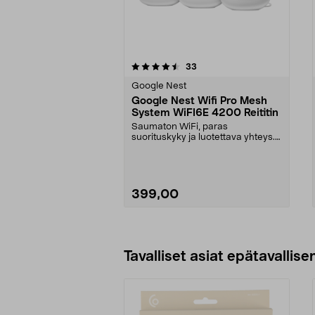
5 viidestä
4.0 viidestä
arvostelut
33
tähdestä
tähdestä
Google Nest
Google Nest Wifi Pro Mesh
System WiFI6E 4200 Reititin
Saumaton WiFi, paras
suorituskyky ja luotettava yhteys.
Google Nest Wifi Pro ja ...
399,00
Tavalliset asiat epätavallisen