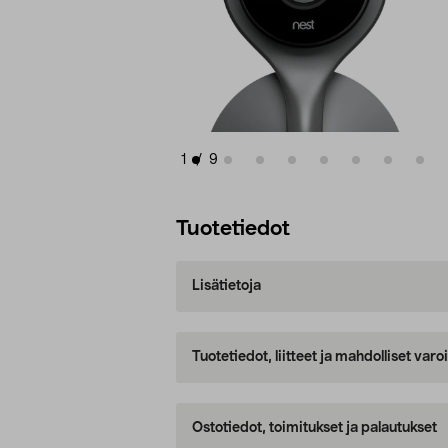
1
/
9
Tuotetiedot
Lisätietoja
Tuotetiedot, liitteet ja mahdolliset var
Ostotiedot, toimitukset ja palautukset