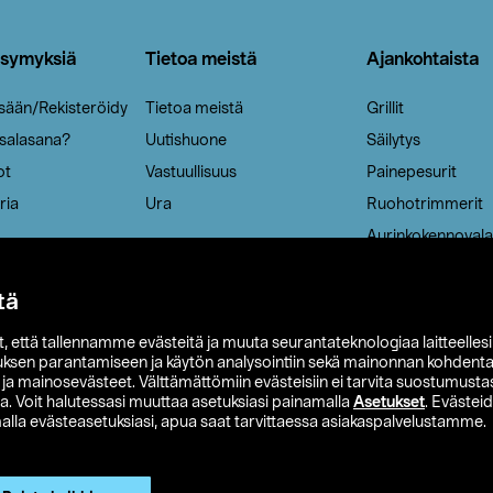
ysymyksiä
Tietoa meistä
Ajankohtaista
isään/Rekisteröidy
Tietoa meistä
Grillit
 salasana?
Uutishuone
Säilytys
ot
Vastuullisuus
Painepesurit
ria
Ura
Ruohotrimmerit
Aurinkokennovala
tä
it, että tallennamme evästeitä ja muuta seurantateknologiaa laitteelles
uksen parantamiseen ja käytön analysointiin sekä mainonnan kohdenta
t ja mainosevästeet. Välttämättömiin evästeisiin ei tarvita suostumustas
a. Voit halutessasi muuttaa asetuksiasi painamalla
Asetukset
. Evästei
lla evästeasetuksiasi, apua saat tarvittaessa asiakaspalvelustamme.
 Ohlson
Club Clas
Ostoehdot
Tietosuojaseloste
Et
Näytä hinnat ilman ALV:a