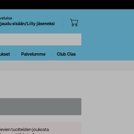
vetuloa
rjaudu sisään/Liity jäseneksi
ukset
Palvelumme
Club Clas
levien tuotteiden joukosta.