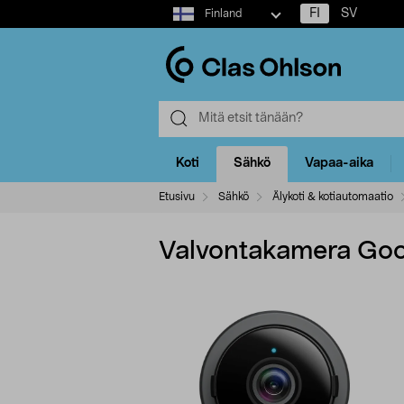
Select
FI
SV
Finland
market
Koti
Sähkö
Vapaa-aika
Etusivu
Sähkö
Älykoti & kotiautomaatio
Valvontakamera Goo