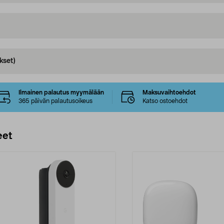
kset)
Ilmainen palautus myymälään
Maksuvaihtoehdot
365 päivän palautusoikeus
Katso ostoehdot
eet