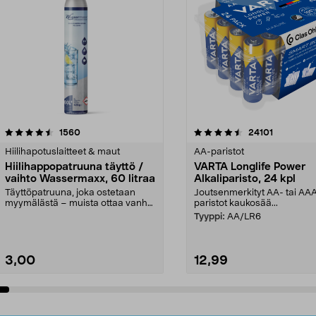
4.5viidestä
arvostelut
4.5viidestä
arvostelut
1560
24101
tähdestä
Hiilihapotuslaitteet & maut
AA-paristot
Hiilihappopatruuna täyttö /
VARTA Longlife Power
vaihto Wassermaxx, 60 litraa
Alkaliparisto, 24 kpl
Täyttöpatruuna, joka ostetaan
Joutsenmerkityt AA- tai AA
myymälästä – muista ottaa vanha
paristot kaukosää...
patruuna mukaasi m...
Tyyppi:
AA/LR6
3,00
12,99
Lisää ostoskoriin
Lisää ostoskoriin