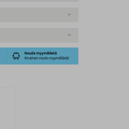
Nouda myymälästä
Ilmainen nouto myymälästä