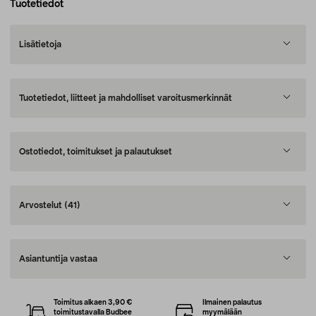
Tuotetiedot
Lisätietoja
Tuotetiedot, liitteet ja mahdolliset varoitusmerkinnät
Ostotiedot, toimitukset ja palautukset
Arvostelut
(41)
Asiantuntija vastaa
Toimitus alkaen 3,90 €
Ilmainen palautus
toimitustavalla Budbee
myymälään