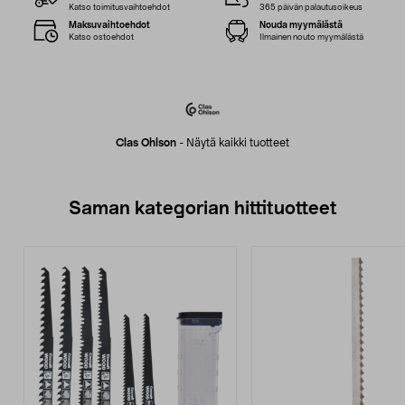
Katso toimitusvaihtoehdot
365 päivän palautusoikeus
Maksuvaihtoehdot
Nouda myymälästä
Katso ostoehdot
Ilmainen nouto myymälästä
Clas Ohlson
-
Näytä kaikki tuotteet
Saman kategorian hittituotteet