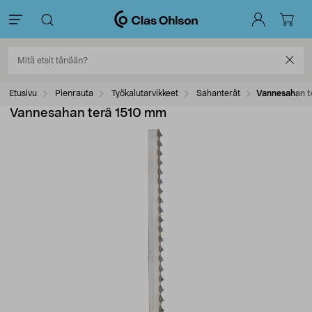
Etusivu
Pienrauta
Työkalutarvikkeet
Sahanterät
Vannesahan t
Vannesahan terä 1510 mm