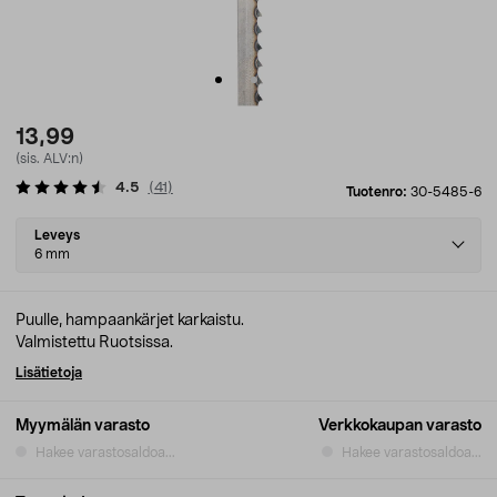
13,99
(sis. ALV:n)
4.5
(
41
)
Tuotenro:
30-5485-6
Select
Leveys
variant
6 mm
Puulle, hampaankärjet karkaistu.
Valmistettu Ruotsissa.
Lisätietoja
Myymälän varasto
Verkkokaupan varasto
Hakee varastosaldoa...
Hakee varastosaldoa...