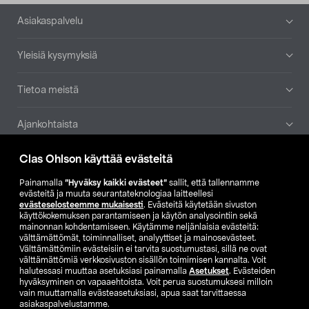
Alatunniste
Asiakaspalvelu
Yleisiä kysymyksiä
Tietoa meistä
Ajankohtaista
Clas Ohlson käyttää evästeitä
Muut yrityksemme
Painamalla
”Hyväksy kaikki evästeet”
sallit, että tallennamme
Etsi myymälä
evästeitä ja muuta seurantateknologiaa laitteellesi
evästeselosteemme mukaisesti
. Evästeitä käytetään sivuston
käyttökokemuksen parantamiseen ja käytön analysointiin sekä
mainonnan kohdentamiseen. Käytämme neljänlaisia evästeitä:
SE
NO
FI
välttämättömät, toiminnalliset, analyyttiset ja mainosevästeet.
Välttämättömiin evästeisiin ei tarvita suostumustasi, sillä ne ovat
FI
SV
välttämättömiä verkkosivuston sisällön toimimisen kannalta. Voit
halutessasi muuttaa asetuksiasi painamalla
Asetukset
. Evästeiden
hyväksyminen on vapaaehtoista. Voit perua suostumuksesi milloin
vain muuttamalla evästeasetuksiasi, apua saat tarvittaessa
asiakaspalvelustamme.