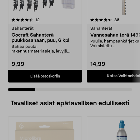
4.5 viidestä
arvostelut
4.5 viidestä
arvostelut
12
38
tähdestä
t
Sahanterät
Sahanterät
Cocraft Sahanterä
Vannesahan terä 14
puukkosahaan, puu, 6 kpl
Puulle, hampaankärjet kar
Valmistettu ...
Sahaa puuta,
rakennusmateriaaleja, levyjä,
pyöreitä kappaleita jne. nopeasti
ja ...
9,99
14,99
Katso Vaihtoehdo
Lisää ostoskoriin
Tavalliset asiat epätavallisen edullisesti