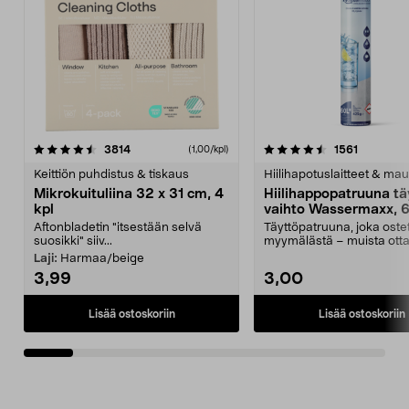
4.5viidestä
arvostelut
4.5viidestä
arvostelu
3814
1561
(1,00/kpl)
tähdestä
t
Keittiön puhdistus & tiskaus
Hiilihapotuslaitteet & mau
Mikrokuituliina 32 x 31 cm, 4
Hiilihappopatruuna tä
kpl
vaihto Wassermaxx, 6
Aftonbladetin "itsestään selvä
Täyttöpatruuna, joka ost
suosikki" siiv...
myymälästä – muista ott
patruuna mukaasi m...
Laji:
Harmaa/beige
3,99
3,00
Lisää ostoskoriin
Lisää ostoskoriin