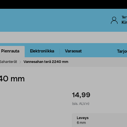
Ter
Ki
Pienrauta
Elektroniikka
Varaosat
Tarjo
Sahanterät
Vannesahan terä 2240 mm
240 mm
14,99
(sis. ALV:n)
Select
Leveys
variant
6 mm