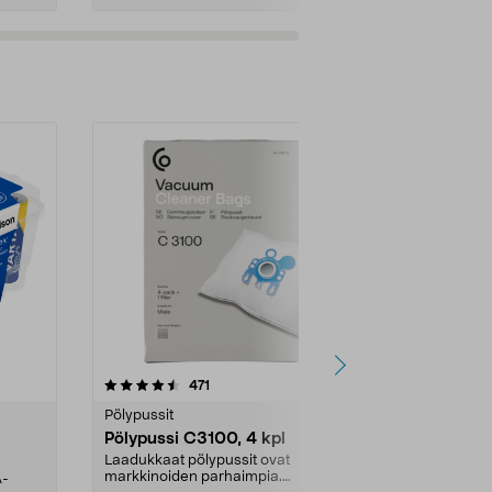
4.5viidestä
arvostelut
4.5
471
6
tähdestä
tähdestä
Pölypussit
Kierrätys & ro
Pölypussi C3100, 4 kpl
Roskapussi,
kahvat, 30 l
Laadukkaat pölypussit ovat
markkinoiden parhaimpia.
A-
Testivoittaja 