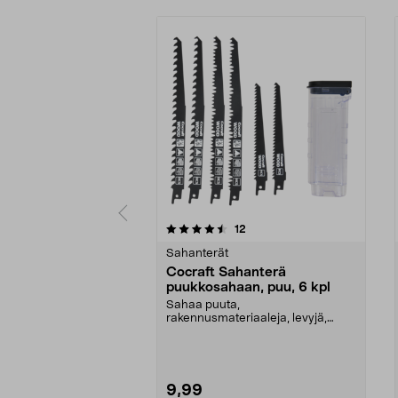
5 viidestä
4.5 viidestä
arvostelut
12
tähdestä
tähdestä
Sahanterät
Cocraft Sahanterä
puukkosahaan, puu, 6 kpl
Sahaa puuta,
rakennusmateriaaleja, levyjä,
pyöreitä kappaleita jne. nopeasti
ja ...
9,99