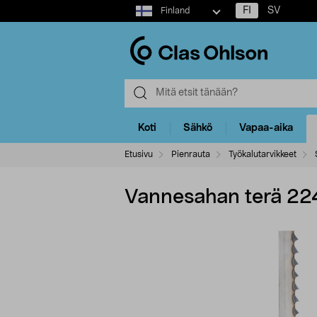
Select
FI
SV
Finland
market
Koti
Sähkö
Vapaa-aika
Etusivu
Pienrauta
Työkalutarvikkeet
Vannesahan terä 2