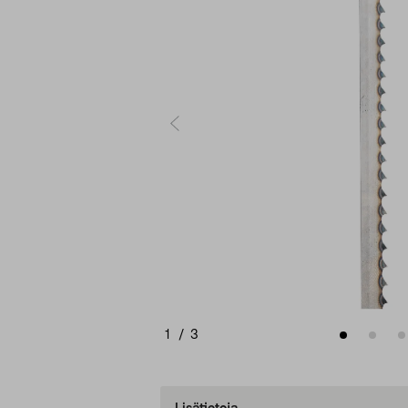
1
/
3