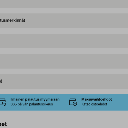
oitusmerkinnät
s)
Ilmainen palautus myymälään
Maksuvaihtoehdot
365 päivän palautusoikeus
Katso ostoehdot
eet