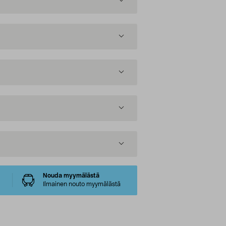
Nouda myymälästä
Ilmainen nouto myymälästä