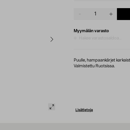
Product
quantity
Myymälän varasto
Hakee varastosaldoa...
Puulle, hampaankärjet karkaist
Valmistettu Ruotsissa.
Lisätietoja