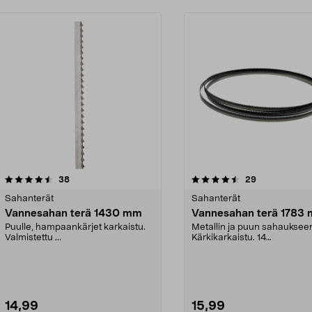
4.5 viidestä
arvostelut
4.5 viidestä
arvostelut
38
29
tähdestä
Sahanterät
Sahanterät
Vannesahan terä 1430 mm
Vannesahan terä 1783
Puulle, hampaankärjet karkaistu.
Metallin ja puun sahauksee
Valmistettu ...
Kärkikarkaistu. 14
hammasta/tuuma.
14,99
15,99