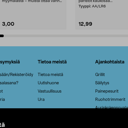
myymälästä – muista ottaa vanha
paristot kaukosää...
patruuna mukaasi m...
Tyyppi:
AA/LR6
3,00
12,99
Lisää ostoskoriin
Lisää ostoskoriin
ysymyksiä
Tietoa meistä
Ajankohtaista
isään/Rekisteröidy
Tietoa meistä
Grillit
 salasana?
Uutishuone
Säilytys
ot
Vastuullisuus
Painepesurit
ria
Ura
Ruohotrimmerit
Aurinkokennovala
tä