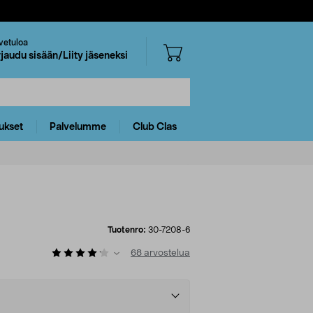
vetuloa
rjaudu sisään/Liity jäseneksi
ukset
Palvelumme
Club Clas
Tuotenro:
30-7208-6
68
arvostelua