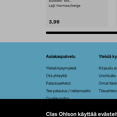
suosikki" siiv...
Laji:
Harmaa/beige
3,99
Lisää ostoskoriin
Alatunniste
Asiakaspalvelu
Yleisiä k
Yleisiä kysymyksiä
Kirjaudu s
Ota yhteyttä
Unohtuiko
Palautusehdot
Omat tied
Tee palautus / reklamaatio
Tilaushisto
Cookie policy
Toimitustavat
Clas Ohlson käyttää evästei
Saavutettavuus