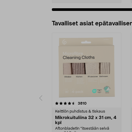
Tavalliset asiat epätavallisen
5viidestä
4.5viidestä
arvostelut
3810
tähdestä
tähdestä
Keittiön puhdistus & tiskaus
Mikrokuituliina 32 x 31 cm, 4
kpl
Aftonbladetin "itsestään selvä