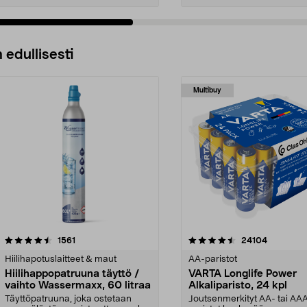
 edullisesti
Multibuy
4.5viidestä
arvostelut
4.5viidestä
arvostelut
1561
24104
tähdestä
Hiilihapotuslaitteet & maut
AA-paristot
Hiilihappopatruuna täyttö /
VARTA Longlife Power
vaihto Wassermaxx, 60 litraa
Alkaliparisto, 24 kpl
Täyttöpatruuna, joka ostetaan
Joutsenmerkityt AA- tai AA