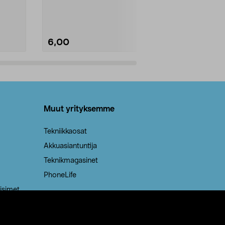
Kestävä, jopa 50 % suurempi ...
roskapussi u
Roskapussi, jo
6,00
2,00
Lisää ostoskoriin
Lisää
Muut yrityksemme
Tekniikkaosat
Akkuasiantuntija
Teknikmagasinet
PhoneLife
isimet