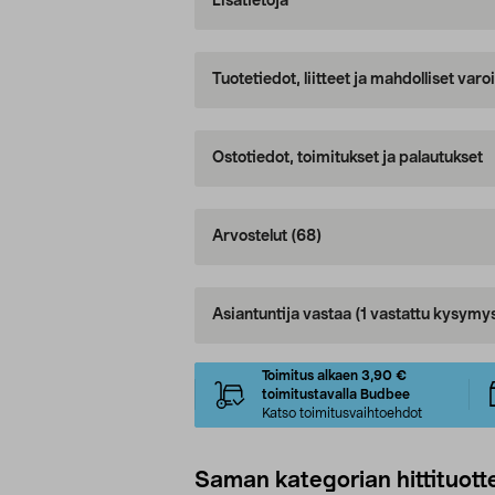
Lisätietoja
Tuotetiedot, liitteet ja mahdolliset var
Ostotiedot, toimitukset ja palautukset
Arvostelut
(68)
Asiantuntija vastaa
(1 vastattu kysymy
Toimitus alkaen 3,90 €
toimitustavalla Budbee
Katso toimitusvaihtoehdot
Saman kategorian hittituott