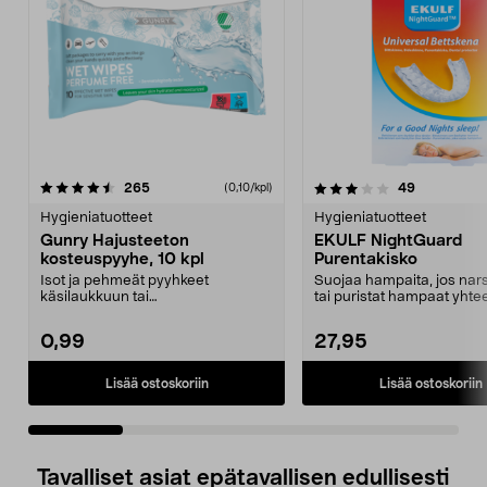
3.5 viidestä
arvostelut
4.5 viidestä
arvostelut
265
49
(0,10/kpl)
tähdestä
t
Hygieniatuotteet
Hygieniatuotteet
Gunry Hajusteeton
EKULF NightGuard
kosteuspyyhe, 10 kpl
Purentakisko
Isot ja pehmeät pyyhkeet
Suojaa hampaita, jos nars
käsilaukkuun tai
tai puristat hampaat yhtee
hansikaslokeroon. Gunry-
Ekulf Night...
kosteuspyyhe, ...
0,99
27,95
Lisää ostoskoriin
Lisää ostoskoriin
Tavalliset asiat epätavallisen edullisesti