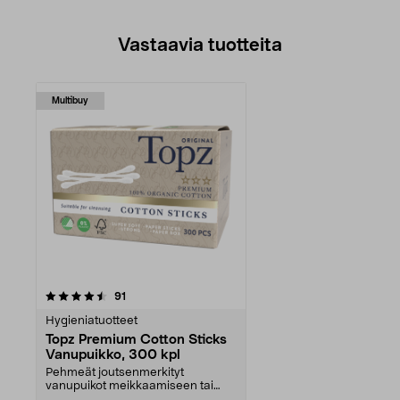
Vastaavia tuotteita
Multibuy
arvostelut
91
Hygieniatuotteet
Topz Premium Cotton Sticks
Vanupuikko, 300 kpl
Pehmeät joutsenmerkityt
vanupuikot meikkaamiseen tai
puhdistukseen. Topz Premium...