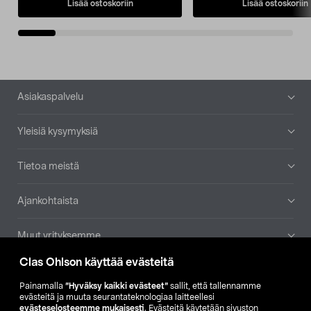
Lisää ostoskoriin
Lisää ostoskoriin
Alatunniste
Asiakaspalvelu
Yleisiä kysymyksiä
Tietoa meistä
Ajankohtaista
Muut yrityksemme
Clas Ohlson käyttää evästeitä
Etsi myymälä
Painamalla
”Hyväksy kaikki evästeet”
sallit, että tallennamme
evästeitä ja muuta seurantateknologiaa laitteellesi
SE
NO
FI
evästeselosteemme mukaisesti
. Evästeitä käytetään sivuston