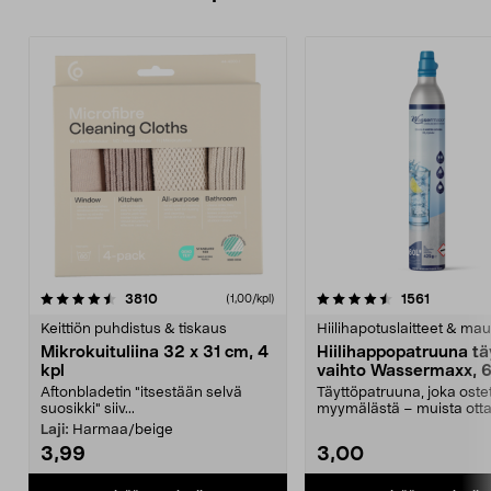
4.5viidestä
arvostelut
4.5viidestä
arvostelu
3810
1561
(1,00/kpl)
tähdestä
t
Keittiön puhdistus & tiskaus
Hiilihapotuslaitteet & mau
Mikrokuituliina 32 x 31 cm, 4
Hiilihappopatruuna tä
kpl
vaihto Wassermaxx, 6
Aftonbladetin "itsestään selvä
Täyttöpatruuna, joka ost
suosikki" siiv...
myymälästä – muista ott
patruuna mukaasi m...
Laji:
Harmaa/beige
3,99
3,00