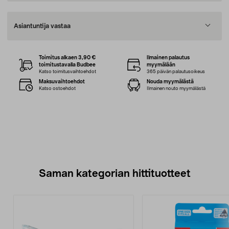
Asiantuntija vastaa
Toimitus alkaen 3,90 €
Ilmainen palautus
toimitustavalla Budbee
myymälään
Katso toimitusvaihtoehdot
365 päivän palautusoikeus
Maksuvaihtoehdot
Nouda myymälästä
Katso ostoehdot
Ilmainen nouto myymälästä
Saman kategorian hittituotteet