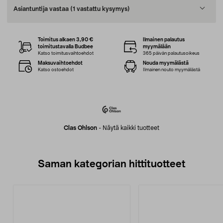
Asiantuntija vastaa
(1 vastattu kysymys)
Toimitus alkaen 3,90 €
Ilmainen palautus
toimitustavalla Budbee
myymälään
Katso toimitusvaihtoehdot
365 päivän palautusoikeus
Maksuvaihtoehdot
Nouda myymälästä
Katso ostoehdot
Ilmainen nouto myymälästä
Clas Ohlson
-
Näytä kaikki tuotteet
Saman kategorian hittituotteet