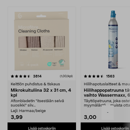
4.5viidestä
arvostelut
4.5viidestä
arvostelu
3814
1563
(1,00/kpl)
tähdestä
t
Keittiön puhdistus & tiskaus
Hiilihapotuslaitteet & mau
Mikrokuituliina 32 x 31 cm, 4
Hiilihappopatruuna tä
kpl
vaihto Wassermaxx, 6
Aftonbladetin "itsestään selvä
Täyttöpatruuna, joka ost
suosikki" siiv...
myymälästä – muista ott
patruuna mukaasi m...
Laji:
Harmaa/beige
-
3,99
3,00
Lisää ostoskoriin
Lisää ostoskoriin