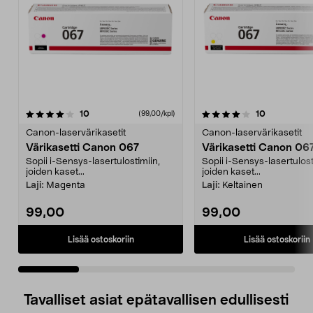
4.0 viidestä
arvostelut
4.0 viidestä
arvostelut
10
10
(99,00/kpl)
tähdestä
t
Canon-laservärikasetit
Canon-laservärikasetit
Värikasetti Canon 067
Värikasetti Canon 06
Sopii i-Sensys-lasertulostimiin,
Sopii i-Sensys-lasertulost
joiden kaset...
joiden kaset...
Laji:
Magenta
Laji:
Keltainen
99,00
99,00
Lisää ostoskoriin
Lisää ostoskoriin
Tavalliset asiat epätavallisen edullisesti