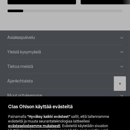
Alatunniste
Asiakaspalvelu
Yleisiä kysymyksiä
Tietoa meistä
Ajankohtaista
Product
+
quantity
Muut yrityksemme
Clas Ohlson käyttää evästeitä
Etsi myymälä
Painamalla
”Hyväksy kaikki evästeet”
sallit, että tallennamme
evästeitä ja muuta seurantateknologiaa laitteellesi
SE
NO
FI
evästeselosteemme mukaisesti
. Evästeitä käytetään sivuston