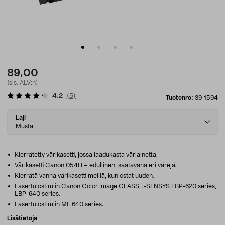
89,00
(sis. ALV:n)
4.2
(
5
)
Tuotenro:
39-1594
Select
Laji
variant
Musta
Kierrätetty värikasetti, jossa laadukasta väriainetta.
Värikasetti Canon 054H – edullinen, saatavana eri värejä.
Kierrätä vanha värikasetti meillä, kun ostat uuden.
Lasertulostimiin Canon Color image CLASS, i-SENSYS LBP-620 series,
LBP-640 series.
Lasertulostimiin MF 640 series.
Lisätietoja