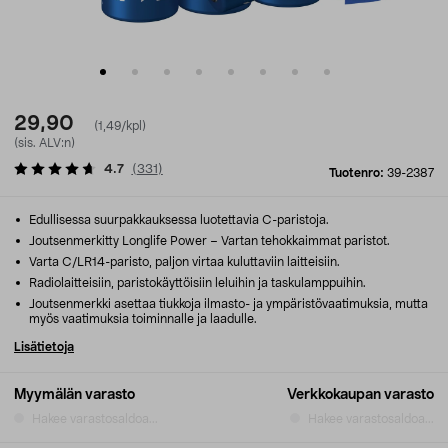
29,90
(1,49/kpl)
(sis. ALV:n)
4.7
(
331
)
Tuotenro:
39-2387
Edullisessa suurpakkauksessa luotettavia C-paristoja.
Joutsenmerkitty Longlife Power – Vartan tehokkaimmat paristot.
Varta C/LR14-paristo, paljon virtaa kuluttaviin laitteisiin.
Radiolaitteisiin, paristokäyttöisiin leluihin ja taskulamppuihin.
Joutsenmerkki asettaa tiukkoja ilmasto- ja ympäristövaatimuksia, mutta
myös vaatimuksia toiminnalle ja laadulle.
Lisätietoja
Myymälän varasto
Verkkokaupan varasto
Hakee varastosaldoa...
Hakee varastosaldoa...