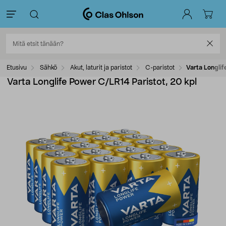
Etusivu
Sähkö
Akut, laturit ja paristot
C-paristot
Varta Longlif
Varta Longlife Power C/LR14 Paristot, 20 kpl