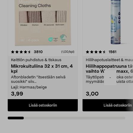
4.5viidestä
arvostelut
4.5viidestä
arvostelu
3810
1561
(1,00/kpl)
tähdestä
t
Keittiön puhdistus & tiskaus
Hiilihapotuslaitteet & mau
Mikrokuituliina 32 x 31 cm, 4
Hiilihappopatruuna tä
kpl
vaihto Wassermaxx, 6
Aftonbladetin "itsestään selvä
Täyttöpatruuna, joka ost
-
suosikki" siiv...
myymälästä – muista ott
patruuna mukaasi m...
Laji:
Harmaa/beige
3,99
3,00
Lisää ostoskoriin
Lisää ostoskoriin