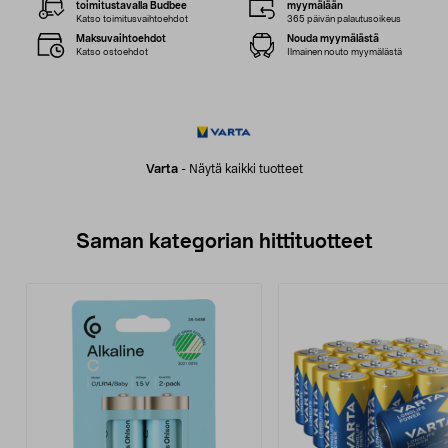
toimitustavalla Budbee
myymälään
Katso toimitusvaihtoehdot
365 päivän palautusoikeus
Maksuvaihtoehdot
Nouda myymälästä
Katso ostoehdot
Ilmainen nouto myymälästä
Varta
-
Näytä kaikki tuotteet
Saman kategorian hittituotteet