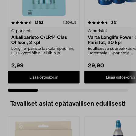
4.5 viidestä
arvostelut
5.0 viidestä
arvostelut
1253
331
(1,50/kpl)
tähdestä
t
C-paristot
C-paristot
Alkaliparisto C/LR14 Clas
Varta Longlife Power
Ohlson, 2 kpl
Paristot, 20 kpl
Longlife-paristo taskulamppuihin,
Edullisessa suurpakkauk
LED-kynttilöihin, leluihin ja
luotettavia C-paristoja.
radioihin. Jouts...
Joutsenmerkitty Longlife P
2,99
29,90
Lisää ostoskoriin
Lisää ostoskoriin
Tavalliset asiat epätavallisen edullisesti