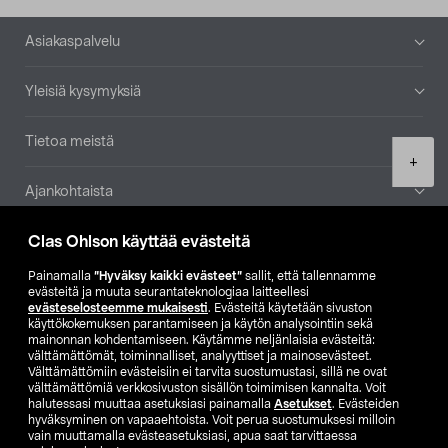
Alatunniste
Asiakaspalvelu
Yleisiä kysymyksiä
Tietoa meistä
Product
+
quantity
Ajankohtaista
Clas Ohlson käyttää evästeitä
Muut yrityksemme
Painamalla
”Hyväksy kaikki evästeet”
sallit, että tallennamme
Etsi myymälä
evästeitä ja muuta seurantateknologiaa laitteellesi
evästeselosteemme mukaisesti
. Evästeitä käytetään sivuston
käyttökokemuksen parantamiseen ja käytön analysointiin sekä
mainonnan kohdentamiseen. Käytämme neljänlaisia evästeitä:
SE
NO
FI
välttämättömät, toiminnalliset, analyyttiset ja mainosevästeet.
Välttämättömiin evästeisiin ei tarvita suostumustasi, sillä ne ovat
FI
SV
välttämättömiä verkkosivuston sisällön toimimisen kannalta. Voit
halutessasi muuttaa asetuksiasi painamalla
Asetukset
. Evästeiden
hyväksyminen on vapaaehtoista. Voit perua suostumuksesi milloin
vain muuttamalla evästeasetuksiasi, apua saat tarvittaessa