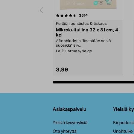
5viidestä
4.5viidestä
arvostelut
3814
tähdestä
tähdestä
Keittiön puhdistus & tiskaus
Mikrokuituliina 32 x 31 cm, 4
kpl
Aftonbladetin "itsestään selvä
suosikki" siiv...
Laji:
Harmaa/beige
3,99
Lisää ostoskoriin
Alatunniste
Asiakaspalvelu
Yleisiä k
Yleisiä kysymyksiä
Kirjaudu s
Ota yhteyttä
Unohtuiko