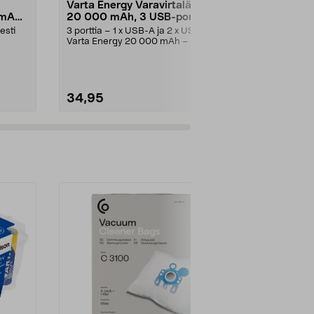
Varta Energy Varavirtalähde
Belkin Boo
 mAh
20 000 mAh, 3 USB-porttia
Varavirtal
näyttö
esti
3 porttia – 1 x USB-A ja 2 x USB-C.
Jopa 40 tunti
Varta Energy 20 000 mAh – jopa
lataa älyp...
114 tuntia li...
Väri:
Hiekka
34,95
24,95