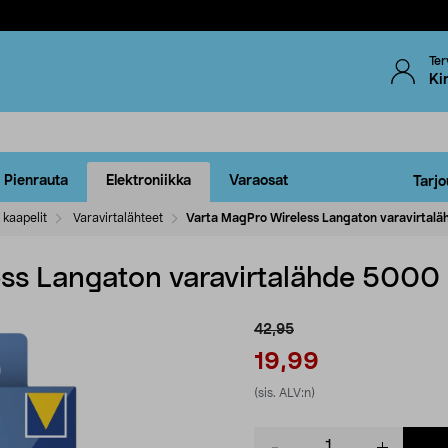
Ter
Ki
Pienrauta
Elektroniikka
Varaosat
Tarjo
 kaapelit
Varavirtalähteet
Varta MagPro Wireless Langaton varavirta
ess Langaton varavirtalähde 500
42,95
19,99
(sis. ALV:n)
Product