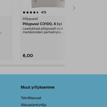
4.5viidestä
arvostelut
4.5
472
6
tähdestä
tähdestä
Pölypussit
Kierrätys & ro
Pölypussi C3100, 4 kpl
Roskapussi,
kahvat, 30 l
Laadukkaat pölypussit ovat
markkinoiden parhaimpia.
A-
Testivoittaja 
Kestävä, jopa 50 % suurempi ...
roskapussi u
Roskapussi, jo
6,00
2,00
Lisää ostoskoriin
Lisää
Muut yrityksemme
Tekniikkaosat
Akkuasiantuntija