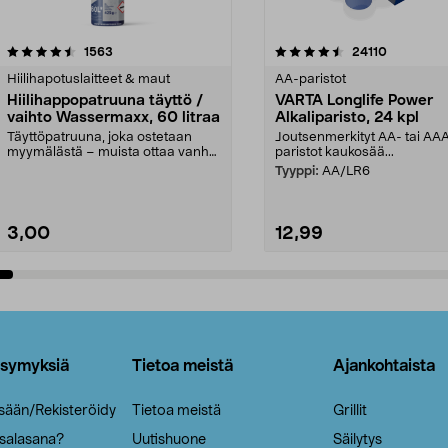
4.5viidestä
arvostelut
4.5viidestä
arvostelut
1563
24110
tähdestä
Hiilihapotuslaitteet & maut
AA-paristot
Hiilihappopatruuna täyttö /
VARTA Longlife Power
vaihto Wassermaxx, 60 litraa
Alkaliparisto, 24 kpl
Täyttöpatruuna, joka ostetaan
Joutsenmerkityt AA- tai AA
myymälästä – muista ottaa vanha
paristot kaukosää...
patruuna mukaasi m...
Tyyppi:
AA/LR6
3,00
12,99
Lisää ostoskoriin
Lisää ostoskoriin
ysymyksiä
Tietoa meistä
Ajankohtaista
isään/Rekisteröidy
Tietoa meistä
Grillit
 salasana?
Uutishuone
Säilytys