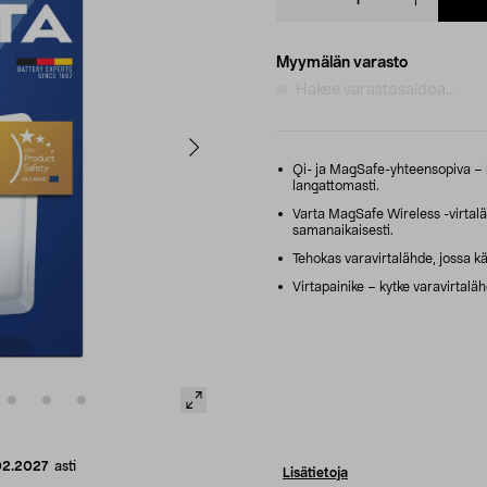
quantity
Myymälän varasto
Hakee varastosaldoa...
Qi- ja MagSafe-yhteensopiva – 
langattomasti.
Varta MagSafe Wireless -virtalä
samanaikaisesti.
Tehokas varavirtalähde, jossa kä
Virtapainike – kytke varavirtalähd
02.2027
asti
Lisätietoja