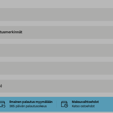
oitusmerkinnät
s)
Ilmainen palautus myymälään
Maksuvaihtoehdot
365 päivän palautusoikeus
Katso ostoehdot