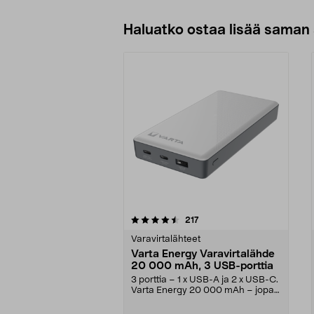
Haluatko ostaa lisää saman 
5viidestä
4.5viidestä
arvostelut
217
tähdestä
tähdestä
Varavirtalähteet
Varta Energy Varavirtalähde
20 000 mAh, 3 USB-porttia
3 porttia – 1 x USB-A ja 2 x USB-C.
Varta Energy 20 000 mAh – jopa
114 tuntia li...