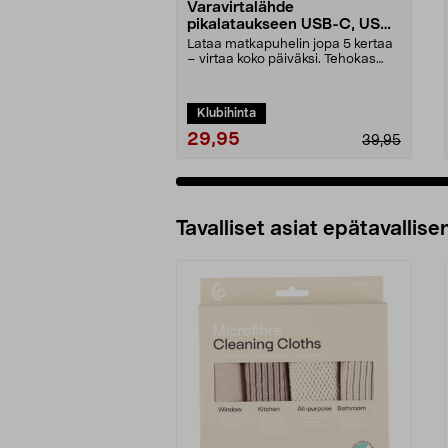
Varavirtalähde
pikalataukseen USB-C, USB-
A, 20 000 mAh
Lataa matkapuhelin jopa 5 kertaa
– virtaa koko päiväksi. Tehokas
varavirtalähde ...
Klubihinta
29,95
39,95
Tavalliset asiat epätavallisen