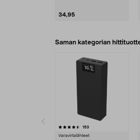
34,95
Lisää ostoskoriin
Saman kategorian hittituott
5 viidestä
4.5 viidestä
arvostelut
153
tähdestä
tähdestä
Varavirtalähteet