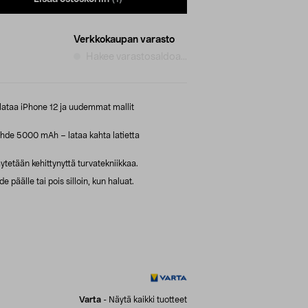
Verkkokaupan varasto
Hakee varastosaldoa...
lataa iPhone 12 ja uudemmat mallit
hde 5000 mAh – lataa kahta latietta
ytetään kehittynyttä turvatekniikkaa.
e päälle tai pois silloin, kun haluat.
Varta
-
Näytä kaikki tuotteet