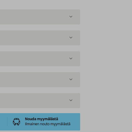
Nouda myymälästä
Ilmainen nouto myymälästä