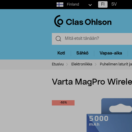
Select
FI
SV
Finland
market
Koti
Sähkö
Vapaa-aika
Etusivu
Elektroniikka
Puhelimen laturit ja
Varta MagPro Wirel
-53%