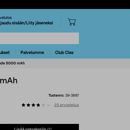
vetuloa
rjaudu sisään/Liity jäseneksi
ukset
Palvelumme
Club Clas
lähde 5000 mAh
0 mAh
Tuotenro:
39-3867
23
arvostelua
Lisää ostoskoriin
(1)