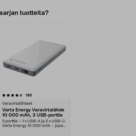
sarjan tuotteita?
arvostelut
198
Varavirtalähteet
Varta Energy Varavirtalähde
10 000 mAh, 3 USB-porttia
3 porttia – 1 x USB-A ja 2 x USB-C.
Varta Energy 10 000 mAh – jopa
55 tuntia lis...