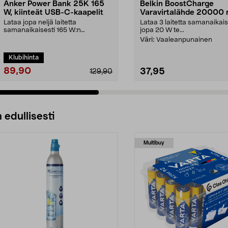
Anker Power Bank 25K 165
Belkin BoostCharge
W, kiinteät USB-C-kaapelit
Varavirtalähde 20000
näyttö
Lataa jopa neljä laitetta
Lataa 3 laitetta samanaikais
samanaikaisesti 165 W:n
jopa 20 W te...
kokonaisteholla. Anker 25 000 ...
Väri:
Vaaleanpunainen
Klubihinta
89,90
37,95
129,90
 edullisesti
Multibuy