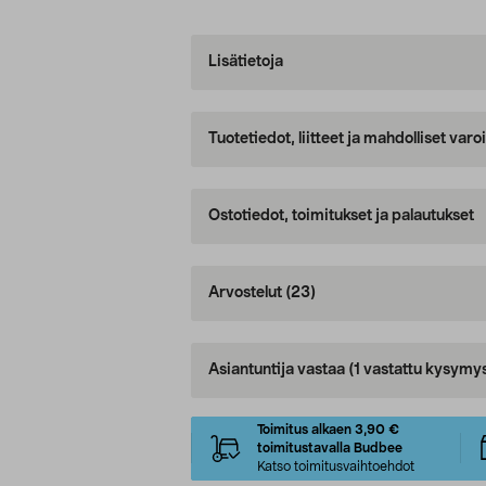
Lisätietoja
Tuotetiedot, liitteet ja mahdolliset var
Ostotiedot, toimitukset ja palautukset
Arvostelut
(23)
Asiantuntija vastaa
(1 vastattu kysymy
Toimitus alkaen 3,90 €
toimitustavalla Budbee
Katso toimitusvaihtoehdot