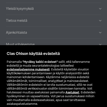
Yleisiä kysymyksiä
Tietoa meistä
Ajankohtaista
Muut yrityksemme
Clas Ohlson käyttää evästeitä
Etsi myymälä
Painamalla
”Hyväksy kaikki evästeet”
sallit, että tallennamme
evästeitä ja muuta seurantateknologiaa laitteellesi
SE
NO
FI
evästeselosteemme mukaisesti
. Evästeitä käytetään sivuston
käyttökokemuksen parantamiseen ja käytön analysointiin sekä
FI
SV
mainonnan kohdentamiseen. Käytämme neljänlaisia evästeitä:
välttämättömät, toiminnalliset, analyyttiset ja mainosevästeet.
Välttämättömiin evästeisiin ei tarvita suostumustasi, sillä ne ovat
välttämättömiä verkkosivuston sisällön toimimisen kannalta. Voit
halutessasi muuttaa asetuksiasi painamalla
Asetukset
. Evästeiden
hyväksyminen on vapaaehtoista. Voit perua suostumuksesi milloin
vain muuttamalla evästeasetuksiasi, apua saat tarvittaessa
asiakaspalvelustamme.