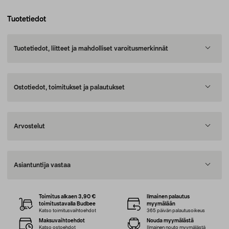
Tuotetiedot
Tuotetiedot, liitteet ja mahdolliset varoitusmerkinnät
Ostotiedot, toimitukset ja palautukset
Arvostelut
Asiantuntija vastaa
Toimitus alkaen 3,90 €
Ilmainen palautus
toimitustavalla Budbee
myymälään
Katso toimitusvaihtoehdot
365 päivän palautusoikeus
Maksuvaihtoehdot
Nouda myymälästä
Katso ostoehdot
Ilmainen nouto myymälästä