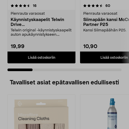
4.5 viidestä
arvostelut
4.5 viidestä
arvostelut
16
60
tähdestä
t
Pienrauta varaosat
Pienrauta varaosat
Käynnistyskaapelit Telwin
Siimapään kansi McCu
Drive
Partner P25
Mini/9000/13000/1250/150
Telwin original -käynnistyskaapelit
Kansi Siimapäähän P25.
0/1750, EC5
auton apukäynnistykseen.
Käynnistyskaapelit ...
19,99
10,90
Lisää ostoskoriin
Lisää ostoskoriin
Tavalliset asiat epätavallisen edullisesti