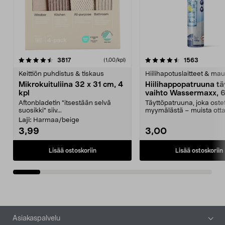
4.5viidestä
arvostelut
4.5viidestä
arvostelu
3817
1563
(1,00/kpl)
tähdestä
t
Keittiön puhdistus & tiskaus
Hiilihapotuslaitteet & mau
Mikrokuituliina 32 x 31 cm, 4
Hiilihappopatruuna tä
kpl
vaihto Wassermaxx, 6
Aftonbladetin "itsestään selvä
Täyttöpatruuna, joka ost
suosikki" siiv...
myymälästä – muista ott
patruuna mukaasi m...
Laji:
Harmaa/beige
3,99
3,00
Lisää ostoskoriin
Lisää ostoskoriin
Alatunniste
Asiakaspalvelu