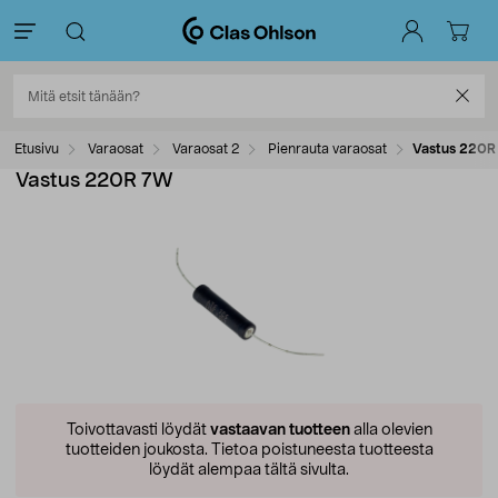
Etusivu
Varaosat
Varaosat 2
Pienrauta varaosat
Vastus 220R
Vastus 220R 7W
Toivottavasti löydät
vastaavan tuotteen
alla olevien
tuotteiden joukosta.
Tietoa poistuneesta tuotteesta
löydät alempaa tältä sivulta.