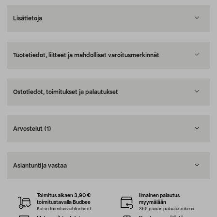
Lisätietoja
Tuotetiedot, liitteet ja mahdolliset varoitusmerkinnät
Ostotiedot, toimitukset ja palautukset
Arvostelut
(1)
Asiantuntija vastaa
Toimitus alkaen 3,90 €
Ilmainen palautus
toimitustavalla Budbee
myymälään
Katso toimitusvaihtoehdot
365 päivän palautusoikeus