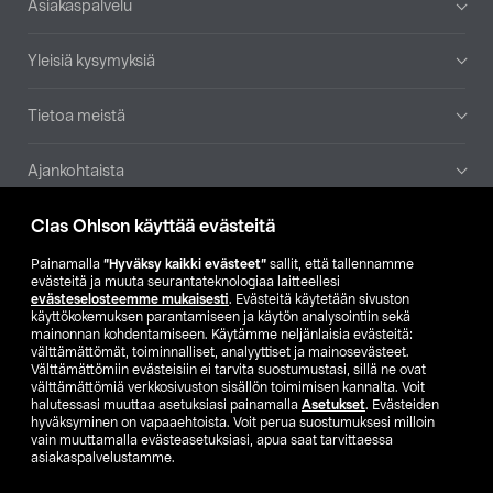
Asiakaspalvelu
Yleisiä kysymyksiä
Tietoa meistä
Ajankohtaista
Clas Ohlson käyttää evästeitä
Muut yrityksemme
Painamalla
”Hyväksy kaikki evästeet”
sallit, että tallennamme
Etsi myymälä
evästeitä ja muuta seurantateknologiaa laitteellesi
evästeselosteemme mukaisesti
. Evästeitä käytetään sivuston
käyttökokemuksen parantamiseen ja käytön analysointiin sekä
mainonnan kohdentamiseen. Käytämme neljänlaisia evästeitä:
SE
NO
FI
välttämättömät, toiminnalliset, analyyttiset ja mainosevästeet.
Välttämättömiin evästeisiin ei tarvita suostumustasi, sillä ne ovat
FI
SV
välttämättömiä verkkosivuston sisällön toimimisen kannalta. Voit
halutessasi muuttaa asetuksiasi painamalla
Asetukset
. Evästeiden
hyväksyminen on vapaaehtoista. Voit perua suostumuksesi milloin
vain muuttamalla evästeasetuksiasi, apua saat tarvittaessa
asiakaspalvelustamme.