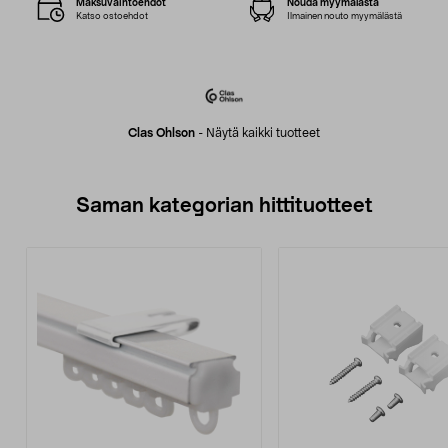
Maksuvaihtoehdot
Nouda myymälästä
Katso ostoehdot
Ilmainen nouto myymälästä
Clas Ohlson
-
Näytä kaikki tuotteet
Saman kategorian hittituotteet