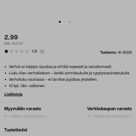
2,99
(sis. ALV:n)
1.0
(
1
)
Tuotenro:
41-8226
Verhot on helppo ripustaa ja siirtää nopeasti ja vaivattomasti.
Liuku Alex-verhokiskoon – lenkki sormikoukulle ja rypytysnauhakoukulle.
Verholiuku nauhassa – ei tarvitse pujottaa yksitellen.
10 kpl. Väri: valkoinen.
Lisätietoja
Myymälän varasto
Verkkokaupan varasto
Hakee varastosaldoa...
Hakee varastosaldoa...
Tuotetiedot