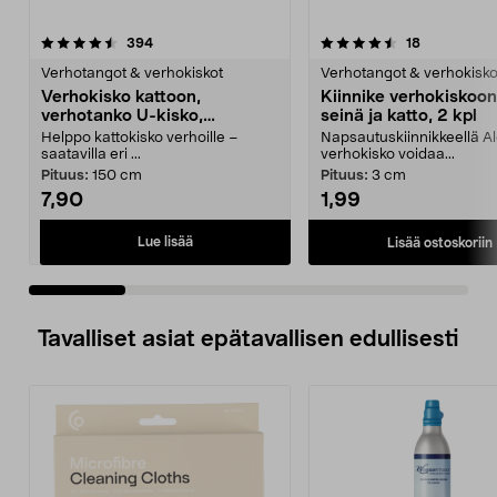
4.5 viidestä
arvostelut
4.5 viidestä
arvostelut
394
18
tähdestä
t
Verhotangot & verhokiskot
Verhotangot & verhokisko
Verhokisko kattoon,
Kiinnike verhokiskoon
verhotanko U-kisko,
seinä ja katto, 2 kpl
valkoinen
Helppo kattokisko verhoille –
Napsautuskiinnikkeellä Al
saatavilla eri ...
verhokisko voidaa...
Pituus:
150 cm
Pituus:
3 cm
7,90
1,99
Lue lisää
Lisää ostoskoriin
Tavalliset asiat epätavallisen edullisesti