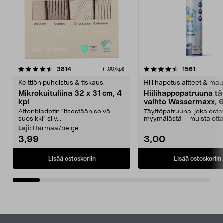
4.5viidestä
arvostelut
4.5viidestä
arvostelu
3814
1561
(1,00/kpl)
tähdestä
t
Keittiön puhdistus & tiskaus
Hiilihapotuslaitteet & mau
Mikrokuituliina 32 x 31 cm, 4
Hiilihappopatruuna tä
kpl
vaihto Wassermaxx, 6
Aftonbladetin "itsestään selvä
Täyttöpatruuna, joka ost
suosikki" siiv...
myymälästä – muista ott
patruuna mukaasi m...
Laji:
Harmaa/beige
3,99
3,00
Lisää ostoskoriin
Lisää ostoskoriin
Alatunniste