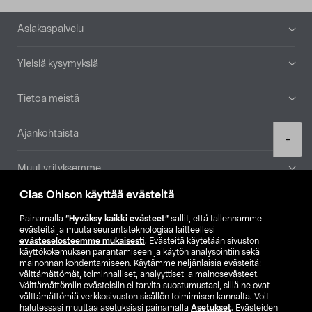
Alatunniste
Asiakaspalvelu
Yleisiä kysymyksiä
Tietoa meistä
Ajankohtaista
Product
+
quantity
Muut yrityksemme
Clas Ohlson käyttää evästeitä
Etsi myymälä
Painamalla
”Hyväksy kaikki evästeet”
sallit, että tallennamme
evästeitä ja muuta seurantateknologiaa laitteellesi
SE
NO
FI
evästeselosteemme mukaisesti
. Evästeitä käytetään sivuston
käyttökokemuksen parantamiseen ja käytön analysointiin sekä
FI
SV
mainonnan kohdentamiseen. Käytämme neljänlaisia evästeitä:
välttämättömät, toiminnalliset, analyyttiset ja mainosevästeet.
Välttämättömiin evästeisiin ei tarvita suostumustasi, sillä ne ovat
välttämättömiä verkkosivuston sisällön toimimisen kannalta. Voit
halutessasi muuttaa asetuksiasi painamalla
Asetukset
. Evästeiden