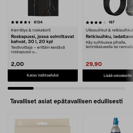
4.0 viidestä
arvostelut
4.5 viidestä
arvostelut
6134
167
tähdestä
t
Kierrätys & roskakorit
Ulkosuihkut & retkisuihku
Roskapussi, jossa solmittavat
Retkisuihku, ladattav
kahvat, 30 l, 20 kpl
Käy suihkussa pihalla,
leirintäalueella tai rannal
Testivoittaja – erittäin kestävä
käytettävissä oleva...
roskapussi u...
2,00
29,90
Katso Vaihtoehdot
Lisää ostoskoriin
Tavalliset asiat epätavallisen edullisesti