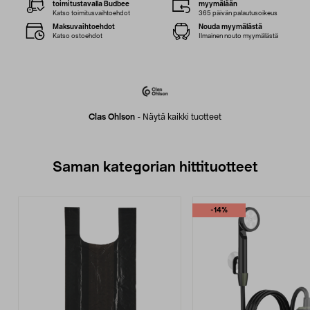
toimitustavalla Budbee
myymälään
Katso toimitusvaihtoehdot
365 päivän palautusoikeus
Maksuvaihtoehdot
Nouda myymälästä
Katso ostoehdot
Ilmainen nouto myymälästä
Clas Ohlson
-
Näytä kaikki tuotteet
Saman kategorian hittituotteet
-14%