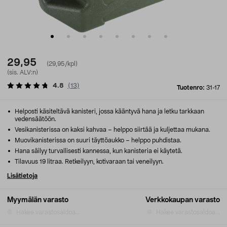
29,95
(29,95/kpl)
(sis. ALV:n)
4.8
(
13
)
Tuotenro:
31-17
Helposti käsiteltävä kanisteri, jossa kääntyvä hana ja letku tarkkaan
vedensäätöön.
Vesikanisterissa on kaksi kahvaa – helppo siirtää ja kuljettaa mukana.
Muovikanisterissa on suuri täyttöaukko – helppo puhdistaa.
Hana säilyy turvallisesti kannessa, kun kanisteria ei käytetä.
Tilavuus 19 litraa. Retkeilyyn, kotivaraan tai veneilyyn.
Lisätietoja
Myymälän varasto
Verkkokaupan varasto
Hakee varastosaldoa...
Hakee varastosaldoa...