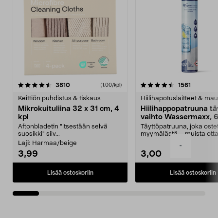
4.5viidestä
arvostelut
4.5viidestä
arvostelu
3810
1561
(1,00/kpl)
tähdestä
t
Keittiön puhdistus & tiskaus
Hiilihapotuslaitteet & mau
Mikrokuituliina 32 x 31 cm, 4
Hiilihappopatruuna tä
kpl
vaihto Wassermaxx, 6
Aftonbladetin "itsestään selvä
Täyttöpatruuna, joka ost
suosikki" siiv...
myymälästä – muista ott
patruuna mukaasi m...
Laji:
Harmaa/beige
-
3,99
3,00
Lisää ostoskoriin
Lisää ostoskoriin