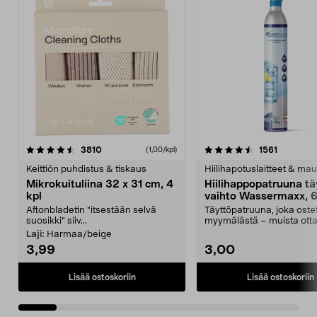
4.5viidestä
arvostelut
4.5viidestä
arvostelu
3810
1561
(1,00/kpl)
tähdestä
t
Keittiön puhdistus & tiskaus
Hiilihapotuslaitteet & mau
Mikrokuituliina 32 x 31 cm, 4
Hiilihappopatruuna tä
kpl
vaihto Wassermaxx, 6
Aftonbladetin "itsestään selvä
Täyttöpatruuna, joka ost
suosikki" siiv...
myymälästä – muista ott
patruuna mukaasi m...
Laji:
Harmaa/beige
3,99
3,00
Lisää ostoskoriin
Lisää ostoskoriin