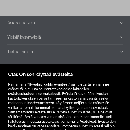
Alatunniste
Asiakaspalvelu
Yleisiä kysymyksiä
Tietoa meistä
Ajankohtaista
Clas Ohlson käyttää evästeitä
Muut yrityksemme
Painamalla
”Hyväksy kaikki evästeet”
sallit, että tallennamme
evästeitä ja muuta seurantateknologiaa laitteellesi
evästeselosteemme mukaisesti
. Evästeitä käytetään sivuston
Etsi myymälä
käyttökokemuksen parantamiseen ja käytön analysointiin sekä
mainonnan kohdentamiseen. Käytämme neljänlaisia evästeitä:
välttämättömät, toiminnalliset, analyyttiset ja mainosevästeet.
SE
NO
FI
Välttämättömiin evästeisiin ei tarvita suostumustasi, sillä ne ovat
välttämättömiä verkkosivuston sisällön toimimisen kannalta. Voit
FI
SV
halutessasi muuttaa asetuksiasi painamalla
Asetukset
. Evästeiden
hyväksyminen on vapaaehtoista. Voit perua suostumuksesi milloin