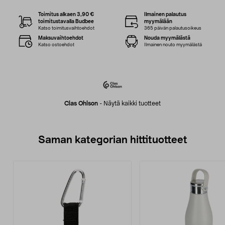
Toimitus alkaen 3,90 €
Ilmainen palautus
toimitustavalla Budbee
myymälään
Katso toimitusvaihtoehdot
365 päivän palautusoikeus
Maksuvaihtoehdot
Nouda myymälästä
Katso ostoehdot
Ilmainen nouto myymälästä
Clas Ohlson
-
Näytä kaikki tuotteet
Saman kategorian hittituotteet