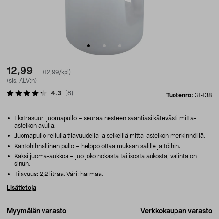
12,99
(12,99/kpl)
(sis. ALV:n)
4.3
(
8
)
Tuotenro:
31-138
Ekstrasuuri juomapullo – seuraa nesteen saantiasi kätevästi mitta-
asteikon avulla.
Juomapullo reilulla tilavuudella ja selkeillä mitta-asteikon merkinnöillä.
Kantohihnallinen pullo – helppo ottaa mukaan salille ja töihin.
Kaksi juoma-aukkoa – juo joko nokasta tai isosta aukosta, valinta on
sinun.
Tilavuus: 2,2 litraa. Väri: harmaa.
Lisätietoja
Myymälän varasto
Verkkokaupan varasto