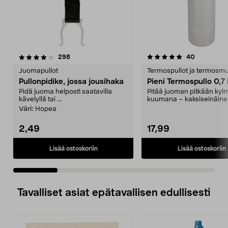
5.0 viidestä
arvostelut
5.0 viidestä
arvostelut
298
40
tähdestä
t
Juomapullot
Termospullot ja termosmu
Pullonpidike, jossa jousihaka
Pieni Termospullo 0,7 
Pidä juoma helposti saatavilla
Pitää juoman pitkään kyl
kävelyllä tai ...
kuumana – kaksiseinäin
rakenne. Kätevänkokoin...
Väri:
Hopea
2,49
17,99
Lisää ostoskoriin
Lisää ostoskoriin
Tavalliset asiat epätavallisen edullisesti