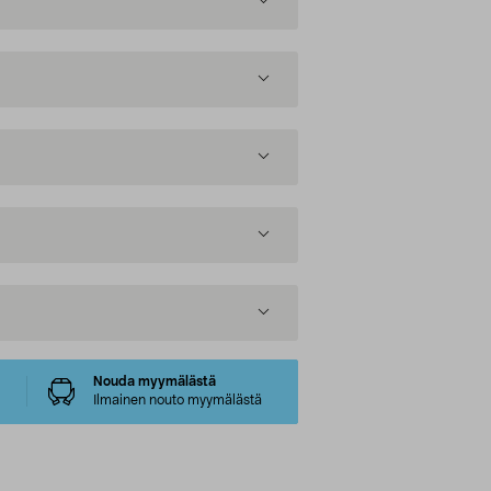
Nouda myymälästä
Ilmainen nouto myymälästä