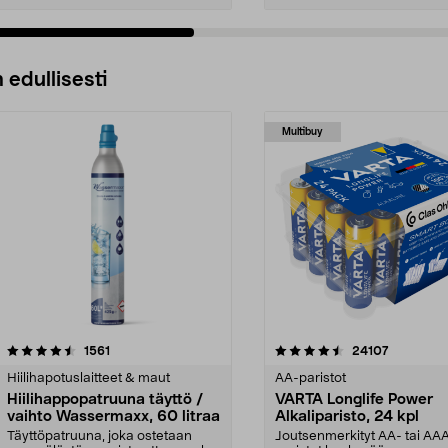
 edullisesti
Multibuy
4.5viidestä
arvostelut
4.5viidestä
arvostelut
1561
24107
tähdestä
Hiilihapotuslaitteet & maut
AA-paristot
Hiilihappopatruuna täyttö /
VARTA Longlife Power
vaihto Wassermaxx, 60 litraa
Alkaliparisto, 24 kpl
Täyttöpatruuna, joka ostetaan
Joutsenmerkityt AA- tai AA