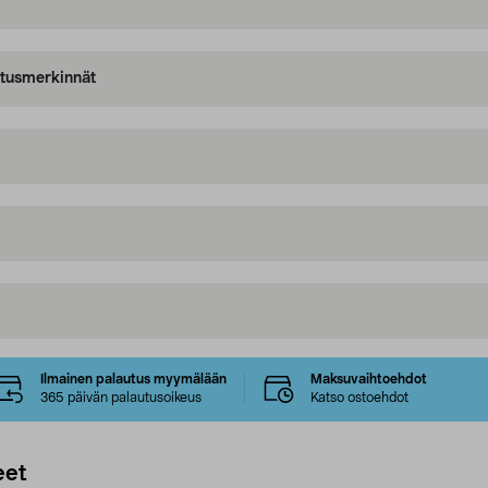
oitusmerkinnät
Ilmainen palautus myymälään
Maksuvaihtoehdot
365 päivän palautusoikeus
Katso ostoehdot
eet