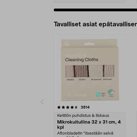
Tavalliset asiat epätavallisen
5viidestä
4.5viidestä
arvostelut
3814
tähdestä
tähdestä
Keittiön puhdistus & tiskaus
Mikrokuituliina 32 x 31 cm, 4
kpl
Aftonbladetin "itsestään selvä