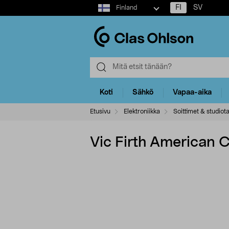
Select
FI
SV
Finland
market
Koti
Sähkö
Vapaa-aika
Etusivu
Elektroniikka
Soittimet & studiot
Vic Firth American 