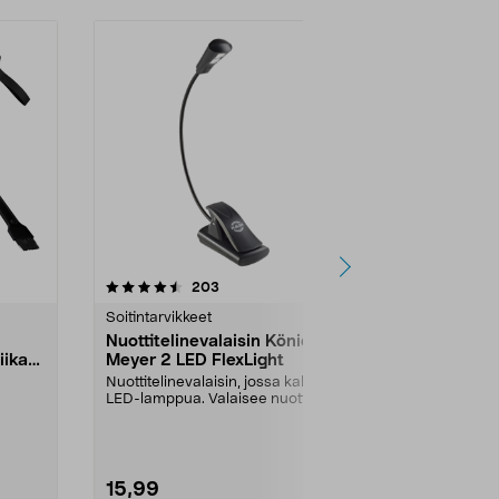
4.5 viidestä
arvostelut
5.0
203
2
tähdestä
tähdestä
Soitintarvikkeet
Soitintarvikke
Nuottitelinevalaisin König &
Vic Firth 7
iikan
Meyer 2 LED FlexLight
kevyet, nop
Nuottitelinevalaisin, jossa kaksi
Kapeampi ru
LED-lamppua. Valaisee nuotit, kun
tarkempaan j
oise...
soitat heiko...
soittoon. Vic 
15,99
19,99