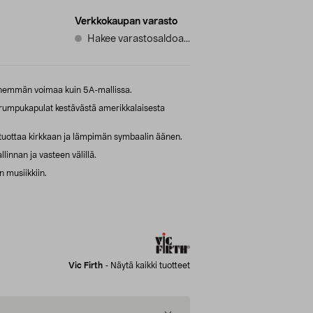
Verkkokaupan varasto
Hakee varastosaldoa...
enemmän voimaa kuin 5A-mallissa.
-rumpukapulat kestävästä amerikkalaisesta
tuottaa kirkkaan ja lämpimän symbaalin äänen.
linnan ja vasteen välillä.
 musiikkiin.
Vic Firth
-
Näytä kaikki tuotteet