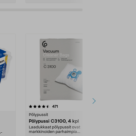
4.5viidestä
arvostelut
4.5
471
6
tähdestä
tähdestä
Pölypussit
Kierrätys & ro
Pölypussi C3100, 4 kpl
Roskapussi,
kahvat, 30 l
Laadukkaat pölypussit ovat
markkinoiden parhaimpia.
A-
Testivoittaja 