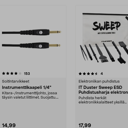
4.5 viidestä
arvostelut
4.5 viidestä
arvostelut
153
4
tähdestä
Soitintarvikkeet
Elektroniikan puhdistus
Instrumenttikaapeli 1/4"
IT Duster Sweep ESD
Puhdistusharja elektron
Kitara-/instrumenttijohto, jossa
puhdistamiseen
täysin valetut liittimet. Suojattu.
Puhdista herkät
Kullatut li...
elektroniikkalaitteet yksillä
pinseteillä ja kuudella erikok
14,99
17,99