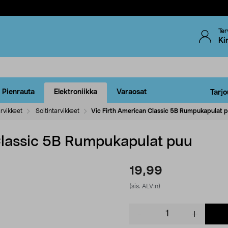
Ter
Ki
Pienrauta
Elektroniikka
Varaosat
Tarjo
arvikkeet
Soitintarvikkeet
Vic Firth American Classic 5B Rumpukapulat 
Classic 5B Rumpukapulat puu
19,99
(sis. ALV:n)
Product
quantity