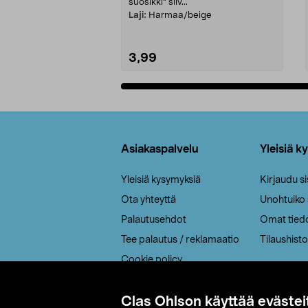
suosikki" siiv...
Laji:
Harmaa/beige
3,99
Lisää ostoskoriin
Alatunniste
Asiakaspalvelu
Yleisiä k
Yleisiä kysymyksiä
Kirjaudu s
Ota yhteyttä
Unohtuiko
Palautusehdot
Omat tied
Tee palautus / reklamaatio
Tilaushisto
Cookie policy
Toimitustavat
Saavutettavuus
Clas Ohlson käyttää evästei