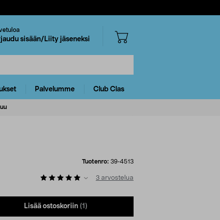
vetuloa
rjaudu sisään/Liity jäseneksi
ukset
Palvelumme
Club Clas
puu
Tuotenro:
39-4513
3
arvostelua
Lisää ostoskoriin
(1)