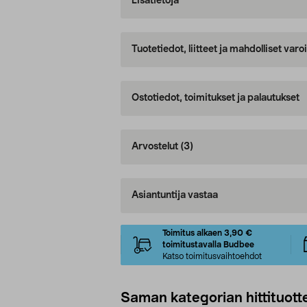
Lisätietoja
Tuotetiedot, liitteet ja mahdolliset var
Ostotiedot, toimitukset ja palautukset
Arvostelut
(3)
Asiantuntija vastaa
Toimitus alkaen 3,90 €
toimitustavalla Budbee
Katso toimitusvaihtoehdot
Saman kategorian hittituott