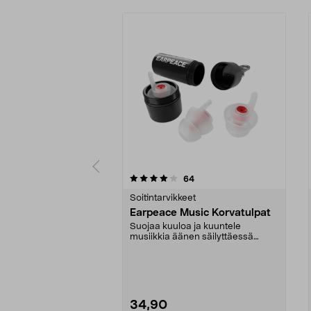
0 viidestä
4.0 viidestä
arvostelut
64
tähdestä
tähdestä
Soitintarvikkeet
Earpeace Music Korvatulpat
Suojaa kuuloa ja kuuntele
musiikkia äänen säilyttäessä
luonnollisen sointunsa. E...
34,90