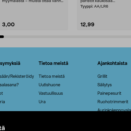
myymälästä – muista ottaa vanha
paristot kaukosää...
patruuna mukaasi m...
Tyyppi:
AA/LR6
3,00
12,99
Lisää ostoskoriin
Lisää ostoskoriin
ysymyksiä
Tietoa meistä
Ajankohtaista
isään/Rekisteröidy
Tietoa meistä
Grillit
 salasana?
Uutishuone
Säilytys
ot
Vastuullisuus
Painepesurit
ria
Ura
Ruohotrimmerit
Aurinkokennovala
tä