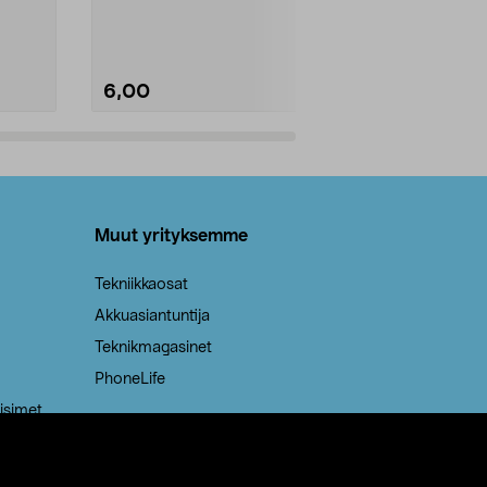
Kestävä, jopa 50 % suurempi ...
roskapussi u
Roskapussi, jo
6,00
2,00
Lisää ostoskoriin
Lisää
Muut yrityksemme
Tekniikkaosat
Akkuasiantuntija
Teknikmagasinet
PhoneLife
isimet