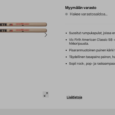
Myymälän varasto
Hakee varastosaldoa...
Suositut rumpukapulat, joissa 
Vic Firth American Classic 5B 
hikkoripuusta.
Pisaranmuotoinen puinen kärki 
Täydellinen tasapaino painon, hal
Sopii rock-, pop- ja raskaampaan
Lisätietoja