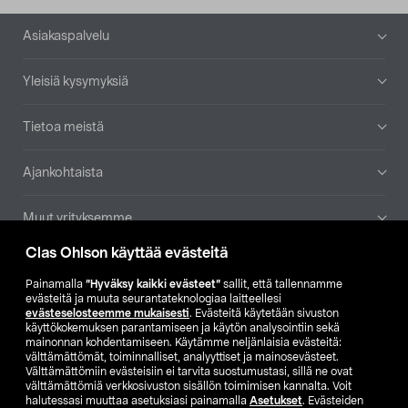
Alatunniste
Asiakaspalvelu
Yleisiä kysymyksiä
Tietoa meistä
Ajankohtaista
Muut yrityksemme
Clas Ohlson käyttää evästeitä
Etsi myymälä
Painamalla
”Hyväksy kaikki evästeet”
sallit, että tallennamme
evästeitä ja muuta seurantateknologiaa laitteellesi
SE
NO
FI
evästeselosteemme mukaisesti
. Evästeitä käytetään sivuston
käyttökokemuksen parantamiseen ja käytön analysointiin sekä
FI
SV
mainonnan kohdentamiseen. Käytämme neljänlaisia evästeitä:
välttämättömät, toiminnalliset, analyyttiset ja mainosevästeet.
Välttämättömiin evästeisiin ei tarvita suostumustasi, sillä ne ovat
välttämättömiä verkkosivuston sisällön toimimisen kannalta. Voit
halutessasi muuttaa asetuksiasi painamalla
Asetukset
. Evästeiden