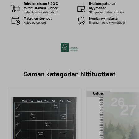
Toimitus alkaen 3,90 €
Ilmainen palautus
toimitustavalla Budbee
myymälään
Katso toimitusvaihtoehdot
365 päivän palautusoikeus
Maksuvaihtoehdot
Nouda myymälästä
Katso ostoehdot
Ilmainen nouto myymälästä
Saman kategorian hittituotteet
Uutuus