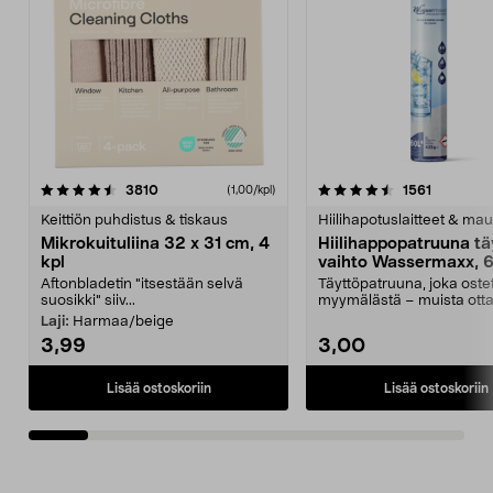
4.5viidestä
arvostelut
4.5viidestä
arvostelu
3810
1561
(1,00/kpl)
tähdestä
t
Keittiön puhdistus & tiskaus
Hiilihapotuslaitteet & mau
Mikrokuituliina 32 x 31 cm, 4
Hiilihappopatruuna tä
kpl
vaihto Wassermaxx, 6
Aftonbladetin "itsestään selvä
Täyttöpatruuna, joka ost
suosikki" siiv...
myymälästä – muista ott
patruuna mukaasi m...
Laji:
Harmaa/beige
3,99
3,00
Lisää ostoskoriin
Lisää ostoskoriin