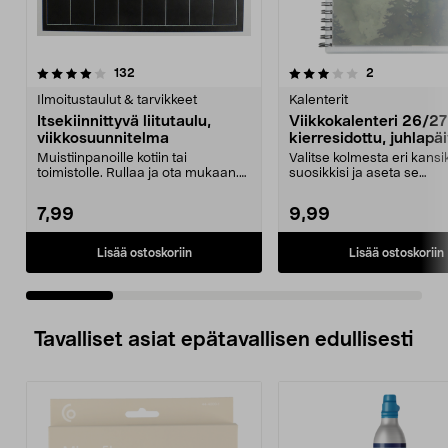
3.0 viidestä
arvostelut
4.5 viidestä
arvostelut
132
2
tähdestä
t
Ilmoitustaulut & tarvikkeet
Kalenterit
Itsekiinnittyvä liitutaulu,
Viikkokalenteri 26/2
viikkosuunnitelma
kierresidottu, juhlapä
merkitty
Muistiinpanoille kotiin tai
Valitse kolmesta eri kans
toimistolle. Rullaa ja ota mukaan.
suosikkisi ja aseta se
Itsekiinnittyvä. ...
muovitaskuun – tai suun..
7,99
9,99
Lisää ostoskoriin
Lisää ostoskoriin
Tavalliset asiat epätavallisen edullisesti