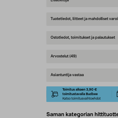
Lisätietoja
Tuotetiedot, liitteet ja mahdolliset var
Ostotiedot, toimitukset ja palautukset
Arvostelut
(49)
Asiantuntija vastaa
Toimitus alkaen 3,90 €
toimitustavalla Budbee
Katso toimitusvaihtoehdot
Saman kategorian hittituott