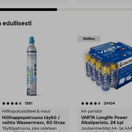
 edullisesti
Multibuy
4.5viidestä
arvostelut
4.5viidestä
arvostelut
1561
24104
tähdestä
Hiilihapotuslaitteet & maut
AA-paristot
Hiilihappopatruuna täyttö /
VARTA Longlife Power
vaihto Wassermaxx, 60 litraa
Alkaliparisto, 24 kpl
Täyttöpatruuna, joka ostetaan
Joutsenmerkityt AA- tai AA