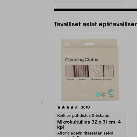
Tavalliset asiat epätavallisen
5viidestä
4.5viidestä
arvostelut
3810
tähdestä
tähdestä
Keittiön puhdistus & tiskaus
Mikrokuituliina 32 x 31 cm, 4
kpl
Aftonbladetin "itsestään selvä