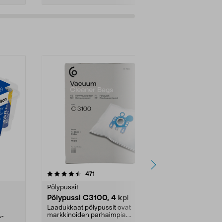
4.5viidestä
arvostelut
4.5
471
6
tähdestä
tähdestä
Pölypussit
Kierrätys & ro
Pölypussi C3100, 4 kpl
Roskapussi,
kahvat, 30 l
Laadukkaat pölypussit ovat
markkinoiden parhaimpia.
A-
Testivoittaja 