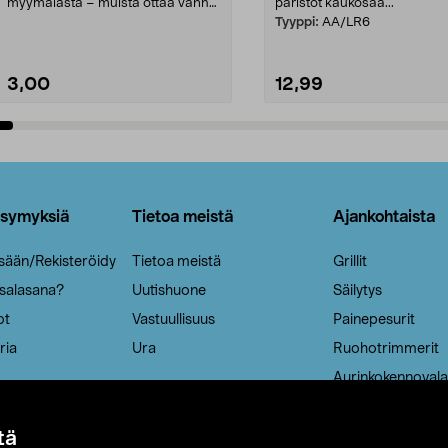
myymälästä – muista ottaa vanha
paristot kaukosää...
patruuna mukaasi m...
Tyyppi:
AA/LR6
3,00
12,99
Lisää ostoskoriin
Lisää ostoskoriin
ysymyksiä
Tietoa meistä
Ajankohtaista
isään/Rekisteröidy
Tietoa meistä
Grillit
 salasana?
Uutishuone
Säilytys
ot
Vastuullisuus
Painepesurit
ria
Ura
Ruohotrimmerit
Aurinkokennovala
tä