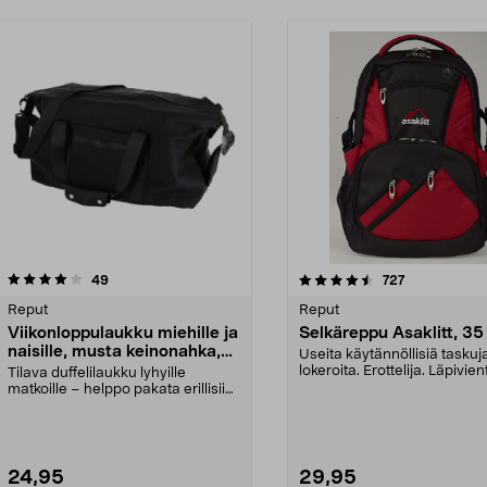
4.5 viidestä
arvostelut
4.5 viidestä
arvostelut
49
727
tähdestä
Reput
Reput
Viikonloppulaukku miehille ja
Selkäreppu Asaklitt, 35 
naisille, musta keinonahka,
Useita käytännöllisiä taskuja
40 l
lokeroita. Erottelija. Läpivien
Tilava duffelilaukku lyhyille
kuulokk...
matkoille – helppo pakata erillisiin
lokeroihin. V...
24,95
29,95