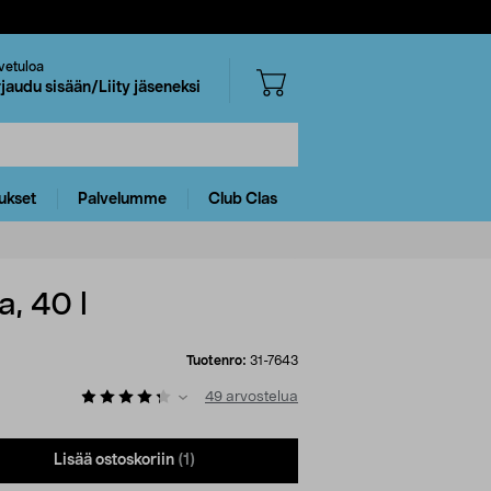
vetuloa
rjaudu sisään/Liity jäseneksi
ukset
Palvelumme
Club Clas
a, 40 l
Tuotenro:
31-7643
49
arvostelua
Lisää ostoskoriin
(1)