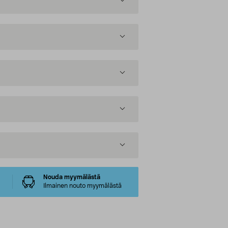
Nouda myymälästä
Ilmainen nouto myymälästä