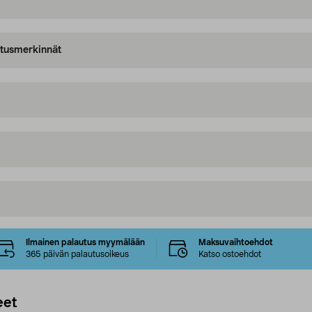
oitusmerkinnät
Ilmainen palautus myymälään
Maksuvaihtoehdot
365 päivän palautusoikeus
Katso ostoehdot
eet