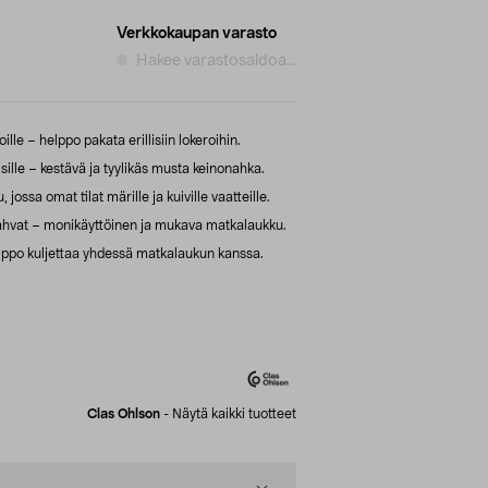
Verkkokaupan varasto
Hakee varastosaldoa...
ille – helppo pakata erillisiin lokeroihin.
sille – kestävä ja tyylikäs musta keinonahka.
jossa omat tilat märille ja kuiville vaatteille.
ahvat – monikäyttöinen ja mukava matkalaukku.
elppo kuljettaa yhdessä matkalaukun kanssa.
Clas Ohlson
-
Näytä kaikki tuotteet