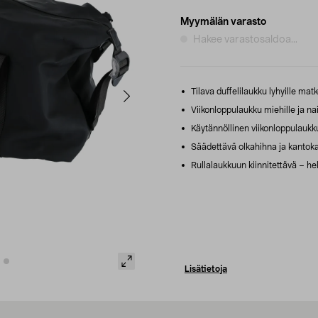
Myymälän varasto
Hakee varastosaldoa...
Tilava duffelilaukku lyhyille matko
Viikonloppulaukku miehille ja nai
Käytännöllinen viikonloppulaukku, 
Säädettävä olkahihna ja kantok
Rullalaukkuun kiinnitettävä – h
Lisätietoja