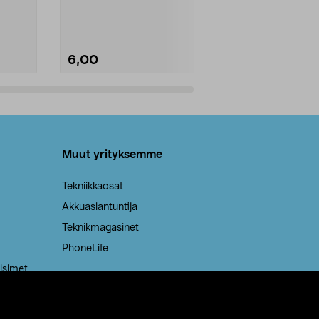
Kestävä, jopa 50 % suurempi ...
roskapussi u
Roskapussi, jo
6,00
2,00
Lisää ostoskoriin
Lisää
Muut yrityksemme
Tekniikkaosat
Akkuasiantuntija
Teknikmagasinet
PhoneLife
isimet