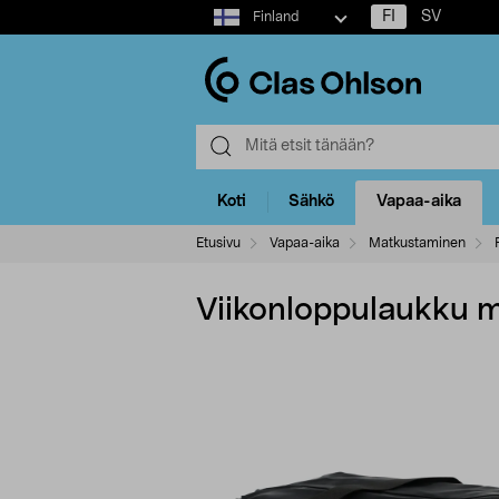
Select
FI
SV
Finland
market
Koti
Sähkö
Vapaa-aika
Etusivu
Vapaa-aika
Matkustaminen
Viikonloppulaukku mie