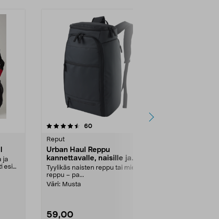
4.5 viidestä
arvostelut
5.0
60
1
tähdestä
tähdestä
Reput
Reput
l
Urban Haul Reppu
Lasten repp
kannettavalle, naisille ja
useilla task
 ja
miehille, 25 l
ti esim.
Tyylikäs naisten reppu tai miesten
Kevyt reppu k
reppu – pa...
aikaan – saat
Väri:
Musta
Väri:
Vaalean
59,00
12,99