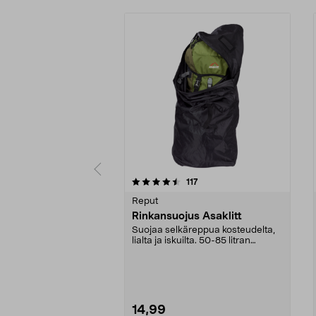
5 viidestä
4.0 viidestä
arvostelut
117
tähdestä
tähdestä
Reput
Rinkansuojus Asaklitt
Suojaa selkäreppua kosteudelta,
lialta ja iskuilta. 50-85 litran
selkäreppuihin....
14,99