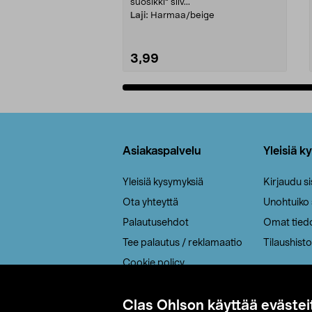
suosikki" siiv...
Laji:
Harmaa/beige
3,99
Lisää ostoskoriin
Alatunniste
Asiakaspalvelu
Yleisiä k
Yleisiä kysymyksiä
Kirjaudu s
Ota yhteyttä
Unohtuiko
Palautusehdot
Omat tied
Tee palautus / reklamaatio
Tilaushisto
Cookie policy
Toimitustavat
Saavutettavuus
Clas Ohlson käyttää evästei