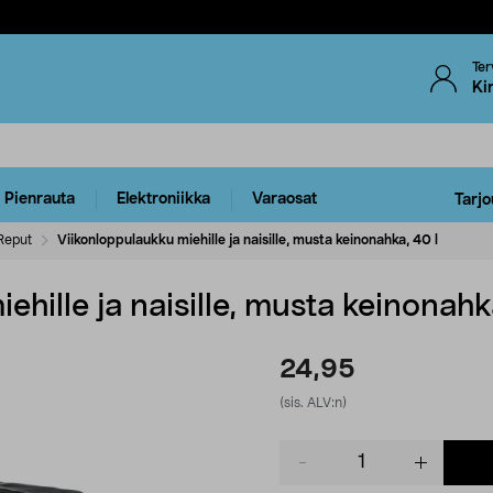
Ter
Ki
Pienrauta
Elektroniikka
Varaosat
Tarjo
Reput
Viikonloppulaukku miehille ja naisille, musta keinonahka, 40 l
hille ja naisille, musta keinonahk
24,95
(sis. ALV:n)
Product
quantity