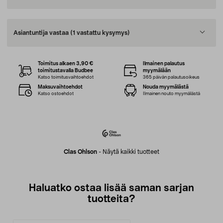
Asiantuntija vastaa
(1 vastattu kysymys)
Toimitus alkaen 3,90 €
Ilmainen palautus
toimitustavalla Budbee
myymälään
Katso toimitusvaihtoehdot
365 päivän palautusoikeus
Maksuvaihtoehdot
Nouda myymälästä
Katso ostoehdot
Ilmainen nouto myymälästä
Clas Ohlson
-
Näytä kaikki tuotteet
Haluatko ostaa lisää saman sarjan
tuotteita?