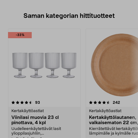
Saman kategorian hittituotteet
-33%
4.5 viidestä
arvostelut
4.5 viidestä
arvostelut
93
242
tähdestä
t
Kertakäyttöastiat
Kertakäyttöastiat
Viinilasi muovia 23 cl
Kertakäyttölautanen,
pinottava, 4 kpl
valkaisematon 22 cm,
Uudelleenkäytettävät lasit
Kierrätettävät kertakäyttö
ylioppilasjuhliin,...
lämpimälle ja kylmälle ruo