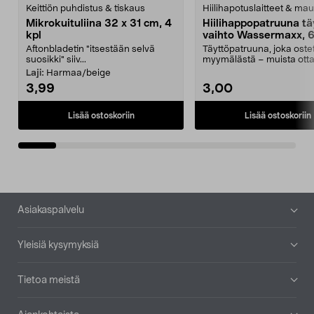
Keittiön puhdistus & tiskaus
Hiilihapotuslaitteet & mau
Mikrokuituliina 32 x 31 cm, 4
Hiilihappopatruuna tä
kpl
vaihto Wassermaxx, 6
Aftonbladetin "itsestään selvä
Täyttöpatruuna, joka ost
suosikki" siiv...
myymälästä – muista ott
patruuna mukaasi m...
Laji:
Harmaa/beige
3,99
3,00
Lisää ostoskoriin
Lisää ostoskoriin
Alatunniste
Asiakaspalvelu
Yleisiä kysymyksiä
Tietoa meistä