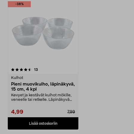
-38%
arvostelut
13
Kulhot
Pieni muovikulho, läpinäkyvä,
15 cm, 4 kpl
Kevyet ja kestävät kulhot mökille,
veneelle tai retkelle. Läpinäkyvä
muovikulho ...
4,99
7,99
Lisää ostoskoriin