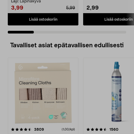
Reilut, valka...
Laji:
Läpinäkyvä
3,99
2,99
5,99
Lisää ostoskoriin
Lisää ostoskoriin
Tavalliset asiat epätavallisen edullisesti
4.5viidestä
arvostelut
4.5viidestä
arvostel
3809
1560
(1,00/kpl)
tähdestä
t