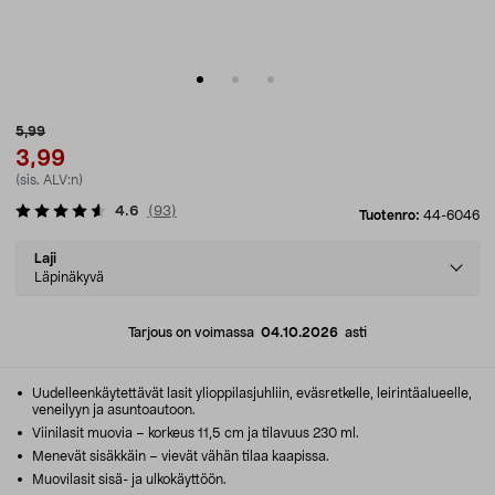
5,99
3,99
(sis. ALV:n)
4.6
(
93
)
Tuotenro:
44-6046
Select
Laji
variant
Läpinäkyvä
Tarjous on voimassa
04.10.2026
asti
Uudelleenkäytettävät lasit ylioppilasjuhliin, eväsretkelle, leirintäalueelle,
veneilyyn ja asuntoautoon.
Viinilasit muovia – korkeus 11,5 cm ja tilavuus 230 ml.
Menevät sisäkkäin – vievät vähän tilaa kaapissa.
Muovilasit sisä- ja ulkokäyttöön.