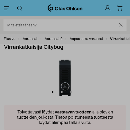
Etusivu
Varaosat
Varaosat 2
Vapaa-aika varaosat
Virrankatka
Virrankatkaisija Citybug
Toivottavasti löydät
vastaavan tuotteen
alla olevien
tuotteiden joukosta.
Tietoa poistuneesta tuotteesta
löydät alempaa tältä sivulta.