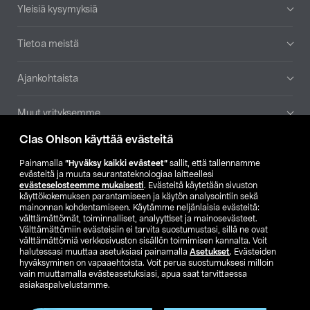
Yleisiä kysymyksiä
Tietoa meistä
Ajankohtaista
Muut yrityksemme
Clas Ohlson käyttää evästeitä
Etsi myymälä
Painamalla
”Hyväksy kaikki evästeet”
sallit, että tallennamme
evästeitä ja muuta seurantateknologiaa laitteellesi
SE
NO
FI
evästeselosteemme mukaisesti
. Evästeitä käytetään sivuston
käyttökokemuksen parantamiseen ja käytön analysointiin sekä
FI
SV
mainonnan kohdentamiseen. Käytämme neljänlaisia evästeitä:
välttämättömät, toiminnalliset, analyyttiset ja mainosevästeet.
Välttämättömiin evästeisiin ei tarvita suostumustasi, sillä ne ovat
välttämättömiä verkkosivuston sisällön toimimisen kannalta. Voit
halutessasi muuttaa asetuksiasi painamalla
Asetukset
. Evästeiden
hyväksyminen on vapaaehtoista. Voit perua suostumuksesi milloin
vain muuttamalla evästeasetuksiasi, apua saat tarvittaessa
asiakaspalvelustamme.
Club Clas
Ostoehdot
Tietosuojaseloste