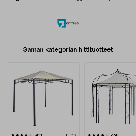
Saman kategorian hittituotteet
4.0 viidestä
arvostelut
5.0 viidestä
arvostelu
399
380
(4,44/m²)