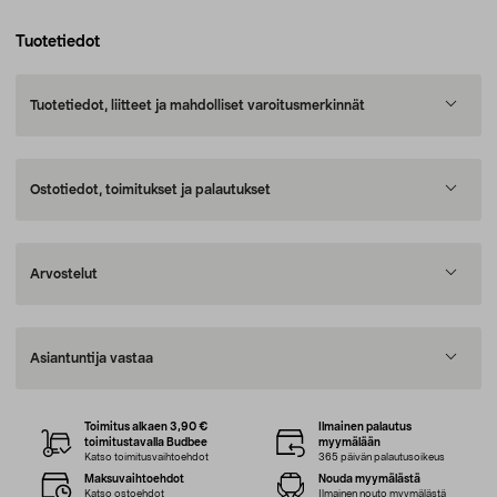
Tuotetiedot
Tuotetiedot, liitteet ja mahdolliset varoitusmerkinnät
Ostotiedot, toimitukset ja palautukset
Arvostelut
Asiantuntija vastaa
Toimitus alkaen 3,90 €
Ilmainen palautus
toimitustavalla Budbee
myymälään
Katso toimitusvaihtoehdot
365 päivän palautusoikeus
Maksuvaihtoehdot
Nouda myymälästä
Katso ostoehdot
Ilmainen nouto myymälästä