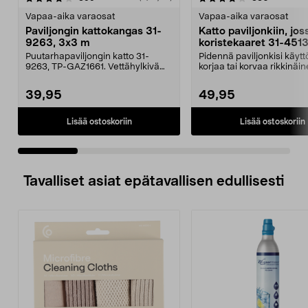
tähdestä
t
Vapaa-aika varaosat
Vapaa-aika varaosat
Paviljongin kattokangas 31-
Katto paviljonkiin, jos
9263, 3x3 m
koristekaaret 31-451
Puutarhapaviljongin katto 31-
Pidennä paviljonkisi käytt
9263, TP-GAZ1661. Vettähylkivä
korjaa tai korvaa rikkinäin
polyesteriä. Huom! ...
Puutarhap...
39,95
49,95
Lisää ostoskoriin
Lisää ostoskoriin
Tavalliset asiat epätavallisen edullisesti