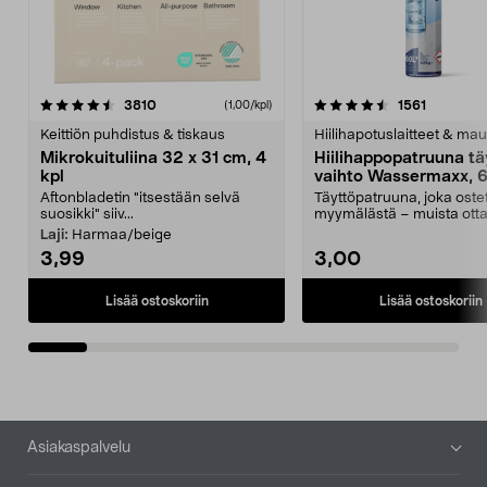
4.5viidestä
arvostelut
4.5viidestä
arvostelu
3810
1561
(1,00/kpl)
tähdestä
t
Keittiön puhdistus & tiskaus
Hiilihapotuslaitteet & mau
Mikrokuituliina 32 x 31 cm, 4
Hiilihappopatruuna tä
kpl
vaihto Wassermaxx, 6
Aftonbladetin "itsestään selvä
Täyttöpatruuna, joka ost
suosikki" siiv...
myymälästä – muista ott
patruuna mukaasi m...
Laji:
Harmaa/beige
3,99
3,00
Lisää ostoskoriin
Lisää ostoskoriin
Alatunniste
Asiakaspalvelu