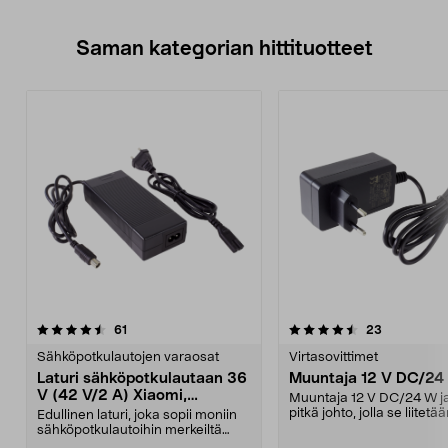
Saman kategorian hittituotteet
4.5 viidestä
arvostelut
4.5 viidestä
arvostelut
61
23
tähdestä
t
Sähköpotkulautojen varaosat
Virtasovittimet
Laturi sähköpotkulautaan 36
Muuntaja 12 V DC/24
V (42 V/2 A) Xiaomi,
Muuntaja 12 V DC/24 W j
Ninebot, E-Way ym.
pitkä johto, jolla se liitetä
Edullinen laturi, joka sopii moniin
seinäpistorasiaa...
sähköpotkulautoihin merkeiltä
Xiaomi, Ninebo...