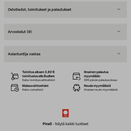
Ostotiedot, toimitukset ja palautukset
Arvostelut
(9)
Asiantuntija vastaa
Toimitus alkaen 3,90 €
Ilmainen palautus
toimitustavalla Budbee
myymälään
Katso toimitusvaihtoehdot
365 päivän palautusoikeus
Maksuvaihtoehdot
Nouda myymälästä
Katso ostoehdot
Ilmainen nouto myymälästä
Pinell
-
Näytä kaikki tuotteet