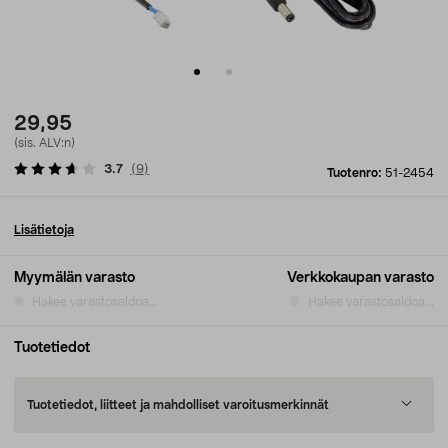
29,95
(sis. ALV:n)
3.7
(
9
)
Tuotenro:
51-2454
Lisätietoja
Myymälän varasto
Verkkokaupan varasto
Hakee varastosaldoa...
Hakee varastosaldoa...
Tuotetiedot
Tuotetiedot, liitteet ja mahdolliset varoitusmerkinnät