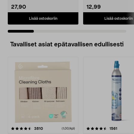
27,90
12,99
Lisää ostoskoriin
Lisää ostoskoriin
Tavalliset asiat epätavallisen edullisesti
4.5viidestä
arvostelut
4.5viidestä
arvostelu
3810
1561
(1,00/kpl)
tähdestä
t