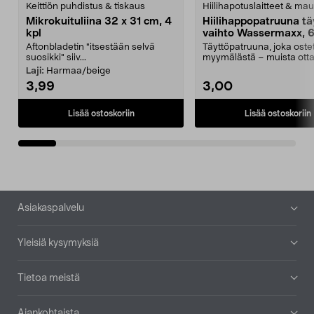
Keittiön puhdistus & tiskaus
Hiilihapotuslaitteet & mau
Mikrokuituliina 32 x 31 cm, 4
Hiilihappopatruuna tä
kpl
vaihto Wassermaxx, 6
Aftonbladetin "itsestään selvä
Täyttöpatruuna, joka ost
suosikki" siiv...
myymälästä – muista ott
patruuna mukaasi m...
Laji:
Harmaa/beige
3,99
3,00
Lisää ostoskoriin
Lisää ostoskoriin
Alatunniste
Asiakaspalvelu
Yleisiä kysymyksiä
Tietoa meistä
Ajankohtaista