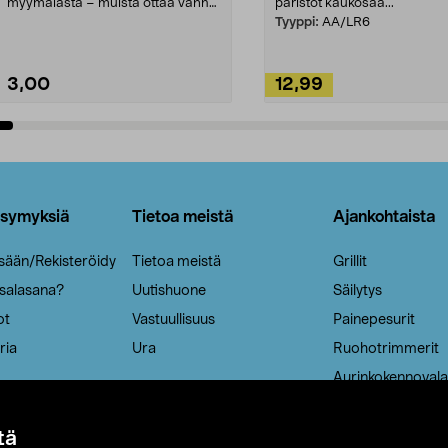
myymälästä – muista ottaa vanha
paristot kaukosää...
patruuna mukaasi m...
Tyyppi:
AA/LR6
3,00
12,99
Lisää ostoskoriin
Lisää ostoskoriin
ysymyksiä
Tietoa meistä
Ajankohtaista
isään/Rekisteröidy
Tietoa meistä
Grillit
 salasana?
Uutishuone
Säilytys
ot
Vastuullisuus
Painepesurit
ria
Ura
Ruohotrimmerit
Aurinkokennovala
tä