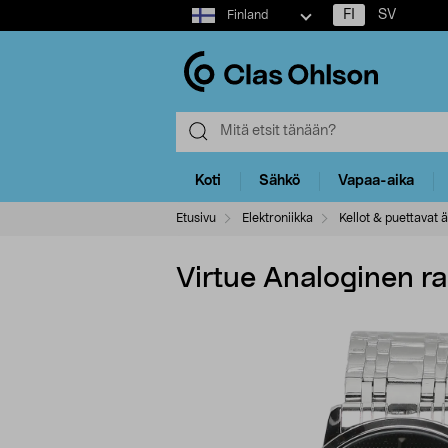
Select
FI
SV
Finland
market
Koti
Sähkö
Vapaa-aika
Etusivu
Elektroniikka
Kellot & puettavat ä
Virtue Analoginen ra