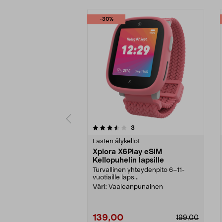
-30%
5 viidestä
3.5 viidestä
arvostelut
3
tähdestä
tähdestä
Lasten älykellot
Xplora X6Play eSIM
Kellopuhelin lapsille
Turvallinen yhteydenpito 6–11-
vuotiaille laps...
Väri:
Vaaleanpunainen
139,00
199,00