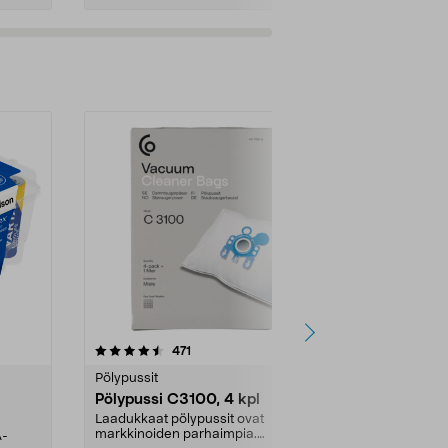
4.5viidestä
arvostelut
4.5
471
6
tähdestä
tähdestä
Pölypussit
Kierrätys & ro
Pölypussi C3100, 4 kpl
Roskapussi,
kahvat, 30 l
Laadukkaat pölypussit ovat
markkinoiden parhaimpia.
A-
Testivoittaja 