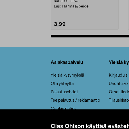
suosikki" siiv...
Laji:
Harmaa/beige
3,99
Lisää ostoskoriin
Alatunniste
Asiakaspalvelu
Yleisiä k
Yleisiä kysymyksiä
Kirjaudu s
Ota yhteyttä
Unohtuiko
Palautusehdot
Omat tied
Tee palautus / reklamaatio
Tilaushisto
Cookie policy
Toimitustavat
Saavutettavuus
Clas Ohlson käyttää evästei