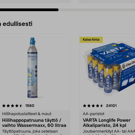
 edullisesti
Katso hinta
4.5viidestä
arvostelut
4.5viidestä
arvostelut
1560
24101
tähdestä
Hiilihapotuslaitteet & maut
AA-paristot
Hiilihappopatruuna täyttö /
VARTA Longlife Power
vaihto Wassermaxx, 60 litraa
Alkaliparisto, 24 kpl
Täyttöpatruuna, joka ostetaan
Joutsenmerkityt AA- tai AA