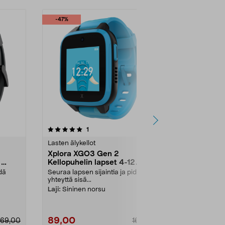
-47%
-30%
3.5 viidestä
arvostelut
5.0
1
3
tähdestä
tähdestä
Lasten älykellot
Lasten älykell
Xplora XGO3 Gen 2
Xplora X6P
2
Kellopuhelin lapset 4-12
Kellopuhelin
vuotta
idä
Seuraa lapsen sijaintia ja pidä
Turvallinen y
yhteyttä sisä...
vuotiaille laps.
Laji:
Sininen norsu
Väri:
Sininen
89,00
139,00
169,00
169,00