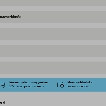
oitusmerkinnät
Ilmainen palautus myymälään
Maksuvaihtoehdot
365 päivän palautusoikeus
Katso ostoehdot
eet