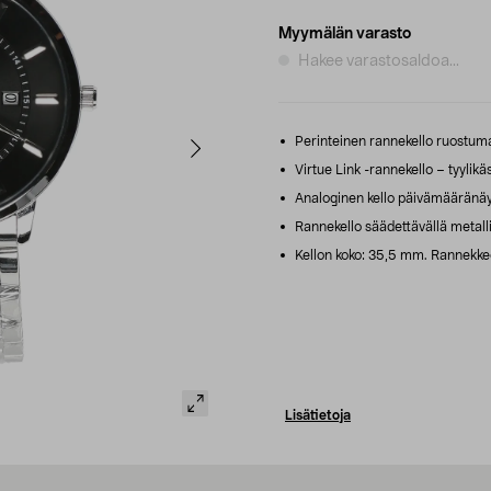
Myymälän varasto
Hakee varastosaldoa...
Perinteinen rannekello ruostuma
Virtue Link -rannekello – tyylikäs
Analoginen kello päivämääränäyt
Rannekello säädettävällä metalli
Kellon koko: 35,5 mm. Rannekk
Lisätietoja