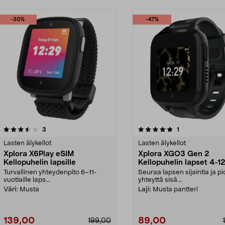
-30%
-47%
5.0 viidestä
arvostelut
5.0 viidestä
arvostelut
3
1
tähdestä
Lasten älykellot
Lasten älykellot
Xplora X6Play eSIM
Xplora XGO3 Gen 2
Kellopuhelin lapsille
Kellopuhelin lapset 4-1
vuotta
Turvallinen yhteydenpito 6–11-
Seuraa lapsen sijaintia ja p
vuotiaille laps...
yhteyttä sisä...
Väri:
Musta
Laji:
Musta pantteri
139,00
89,00
199,00