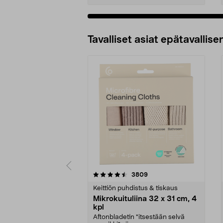
Tavalliset asiat epätavallisen
5viidestä
4.5viidestä
arvostelut
3809
tähdestä
tähdestä
Keittiön puhdistus & tiskaus
Mikrokuituliina 32 x 31 cm, 4
kpl
Aftonbladetin "itsestään selvä