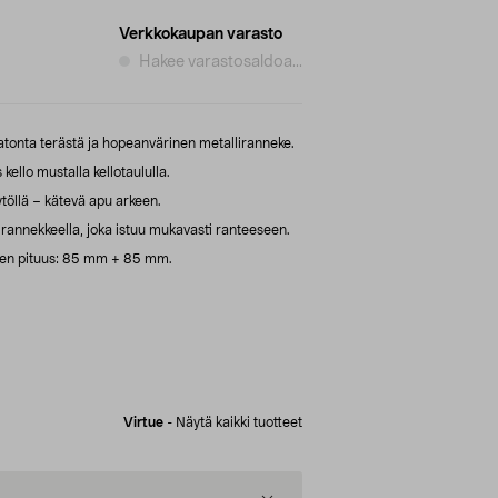
Verkkokaupan varasto
Hakee varastosaldoa...
tonta terästä ja hopeanvärinen metalliranneke.
 kello mustalla kellotaululla.
öllä – kätevä apu arkeen.
rannekkeella, joka istuu mukavasti ranteeseen.
een pituus: 85 mm + 85 mm.
Virtue
-
Näytä kaikki tuotteet