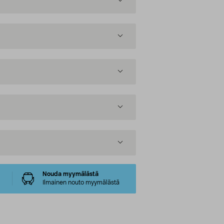
Nouda myymälästä
Ilmainen nouto myymälästä