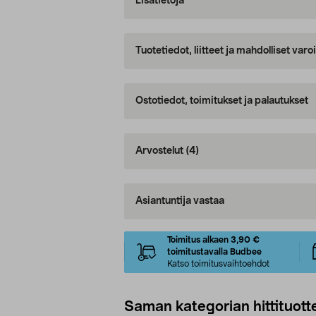
Lisätietoja
Tuotetiedot, liitteet ja mahdolliset var
Ostotiedot, toimitukset ja palautukset
Arvostelut
(4)
Asiantuntija vastaa
Toimitus alkaen 3,90 €
toimitustavalla Budbee
Katso toimitusvaihtoehdot
Saman kategorian hittituott