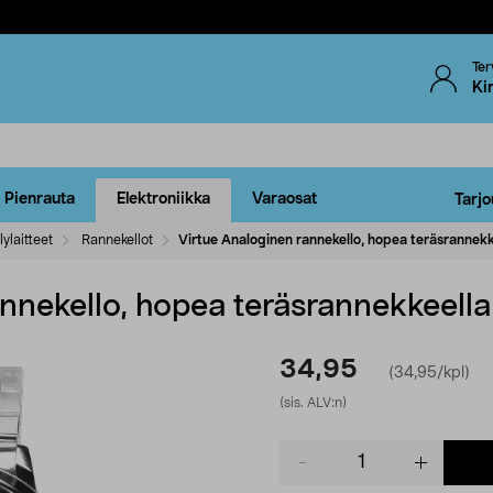
Ter
Ki
Pienrauta
Elektroniikka
Varaosat
Tarjo
lylaitteet
Rannekellot
Virtue Analoginen rannekello, hopea teräsrannekk
nnekello, hopea teräsrannekkeella
34,95
(34,95/kpl)
(sis. ALV:n)
Product
quantity