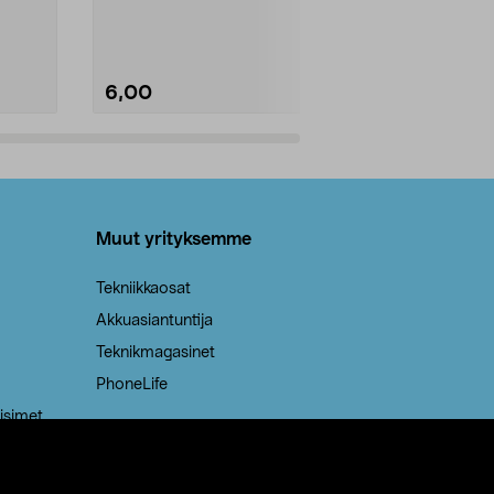
Kestävä, jopa 50 % suurempi ...
roskapussi u
Roskapussi, jo
6,00
2,00
Lisää ostoskoriin
Lisää
Muut yrityksemme
Tekniikkaosat
Akkuasiantuntija
Teknikmagasinet
PhoneLife
isimet