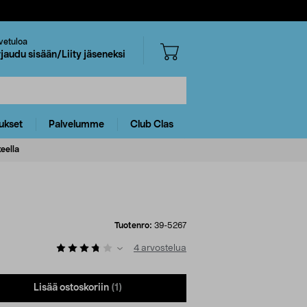
vetuloa
rjaudu sisään/Liity jäseneksi
ukset
Palvelumme
Club Clas
eella
Tuotenro:
39-5267
4
arvostelua
Lisää ostoskoriin
(1)