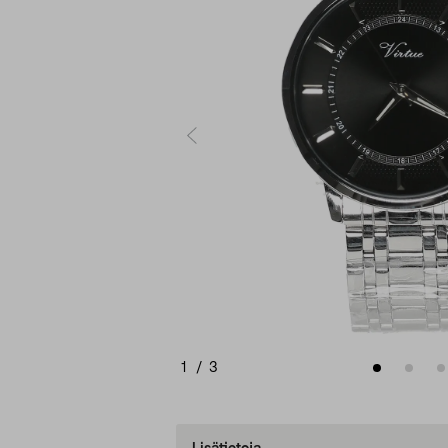
1
/
3