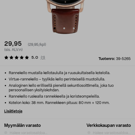
29,95
(29,95/kpl)
(sis. ALV:n)
5.0
(
1
)
Tuotenro:
39-5265
Rannekello mustalla kellotaululla ja ruusukultaisella kotelolla.
Virtue-rannekello – tyylikäs kello perinteisellä muotoilulla.
Analoginen kello erillisellä pienellä sekuntiosoittimella, joka tuo
persoonallisen yksityiskohdan.
Rannekello ruskealla rannekkeella ja koristeompeleilla.
Kotelon koko: 38 mm. Rannekkeen pituus: 80 mm + 120 mm.
Lisätietoja
Myymälän varasto
Verkkokaupan varasto
Hakee varastosaldoa...
Hakee varastosaldoa...