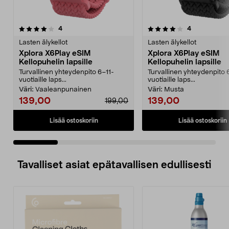
4.0 viidestä
arvostelut
5.0 viidestä
arvostelut
4
4
tähdestä
t
Lasten älykellot
Lasten älykellot
Xplora X6Play eSIM
Xplora X6Play eSIM
Kellopuhelin lapsille
Kellopuhelin lapsille
Turvallinen yhteydenpito 6–11-
Turvallinen yhteydenpito 
vuotiaille laps...
vuotiaille laps...
Väri:
Vaaleanpunainen
Väri:
Musta
139,00
139,00
199,00
Lisää ostoskoriin
Lisää ostoskoriin
Tavalliset asiat epätavallisen edullisesti