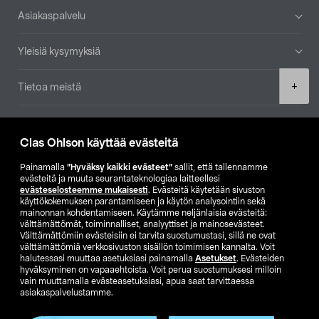
Alatunniste
Asiakaspalvelu
Yleisiä kysymyksiä
Product
+
Tietoa meistä
quantity
Ajankohtaista
Clas Ohlson käyttää evästeitä
Muut yrityksemme
Painamalla
”Hyväksy kaikki evästeet”
sallit, että tallennamme
evästeitä ja muuta seurantateknologiaa laitteellesi
evästeselosteemme mukaisesti
. Evästeitä käytetään sivuston
Etsi myymälä
käyttökokemuksen parantamiseen ja käytön analysointiin sekä
mainonnan kohdentamiseen. Käytämme neljänlaisia evästeitä:
välttämättömät, toiminnalliset, analyyttiset ja mainosevästeet.
SE
NO
FI
Välttämättömiin evästeisiin ei tarvita suostumustasi, sillä ne ovat
välttämättömiä verkkosivuston sisällön toimimisen kannalta. Voit
FI
SV
halutessasi muuttaa asetuksiasi painamalla
Asetukset
. Evästeiden
hyväksyminen on vapaaehtoista. Voit perua suostumuksesi milloin
vain muuttamalla evästeasetuksiasi, apua saat tarvittaessa
asiakaspalvelustamme.