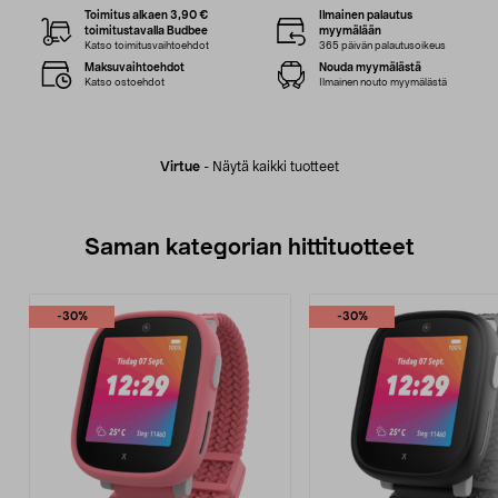
Toimitus alkaen 3,90 €
Ilmainen palautus
toimitustavalla Budbee
myymälään
Katso toimitusvaihtoehdot
365 päivän palautusoikeus
Maksuvaihtoehdot
Nouda myymälästä
Katso ostoehdot
Ilmainen nouto myymälästä
Virtue
-
Näytä kaikki tuotteet
Saman kategorian hittituotteet
-30%
-30%