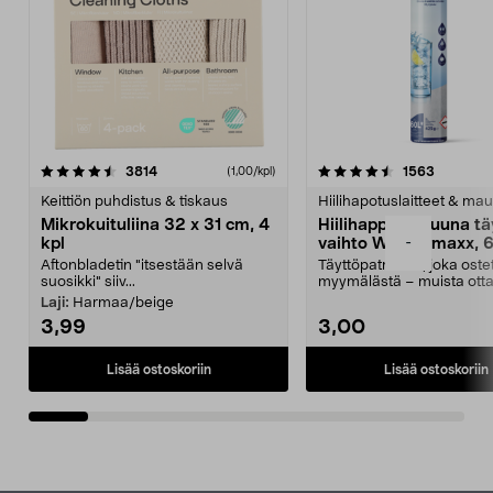
4.5viidestä
arvostelut
4.5viidestä
arvostelu
3814
1563
(1,00/kpl)
tähdestä
t
Keittiön puhdistus & tiskaus
Hiilihapotuslaitteet & mau
Mikrokuituliina 32 x 31 cm, 4
Hiilihappopatruuna tä
-
kpl
vaihto Wassermaxx, 6
Aftonbladetin "itsestään selvä
Täyttöpatruuna, joka ost
suosikki" siiv...
myymälästä – muista ott
patruuna mukaasi m...
Laji:
Harmaa/beige
3,99
3,00
Lisää ostoskoriin
Lisää ostoskoriin