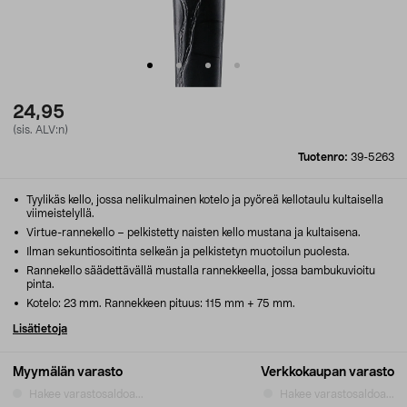
24,95
(sis. ALV:n)
Tuotenro:
39-5263
Tyylikäs kello, jossa nelikulmainen kotelo ja pyöreä kellotaulu kultaisella
viimeistelyllä.
Virtue-rannekello – pelkistetty naisten kello mustana ja kultaisena.
Ilman sekuntiosoitinta selkeän ja pelkistetyn muotoilun puolesta.
Rannekello säädettävällä mustalla rannekkeella, jossa bambukuvioitu
pinta.
Kotelo: 23 mm. Rannekkeen pituus: 115 mm + 75 mm.
Lisätietoja
Myymälän varasto
Verkkokaupan varasto
Hakee varastosaldoa...
Hakee varastosaldoa...