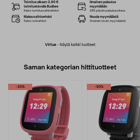
Toimitus alkaen 3,90 €
Ilmainen palautus
toimitustavalla Budbee
myymälään
Katso toimitusvaihtoehdot
365 päivän palautusoikeus
Maksuvaihtoehdot
Nouda myymälästä
Katso ostoehdot
Ilmainen nouto myymälästä
Virtue
-
Näytä kaikki tuotteet
Saman kategorian hittituotteet
-30%
-30%