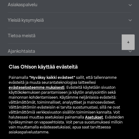
Alatunniste
Asiakaspalvelu
Yleisiä kysymyksiä
Tietoa meistä
Product
+
quantity
Ajankohtaista
Clas Ohlson käyttää evästeitä
Muut yrityksemme
Painamalla
”Hyväksy kaikki evästeet”
sallit, että tallennamme
Etsi myymälä
evästeitä ja muuta seurantateknologiaa laitteellesi
evästeselosteemme mukaisesti
. Evästeitä käytetään sivuston
käyttökokemuksen parantamiseen ja käytön analysointiin sekä
mainonnan kohdentamiseen. Käytämme neljänlaisia evästeitä:
SE
NO
FI
välttämättömät, toiminnalliset, analyyttiset ja mainosevästeet.
Välttämättömiin evästeisiin ei tarvita suostumustasi, sillä ne ovat
FI
SV
välttämättömiä verkkosivuston sisällön toimimisen kannalta. Voit
halutessasi muuttaa asetuksiasi painamalla
Asetukset
. Evästeiden
hyväksyminen on vapaaehtoista. Voit perua suostumuksesi milloin
vain muuttamalla evästeasetuksiasi, apua saat tarvittaessa
asiakaspalvelustamme.