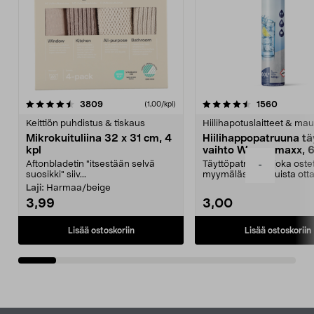
4.5viidestä
arvostelut
4.5viidestä
arvostel
3809
1560
(1,00/kpl)
tähdestä
t
Keittiön puhdistus & tiskaus
Hiilihapotuslaitteet & mau
Mikrokuituliina 32 x 31 cm, 4
Hiilihappopatruuna tä
kpl
vaihto Wassermaxx, 6
Aftonbladetin "itsestään selvä
Täyttöpatruuna, joka ost
-
suosikki" siiv...
myymälästä – muista ott
patruuna mukaasi m...
Laji:
Harmaa/beige
3,99
3,00
Lisää ostoskoriin
Lisää ostoskoriin