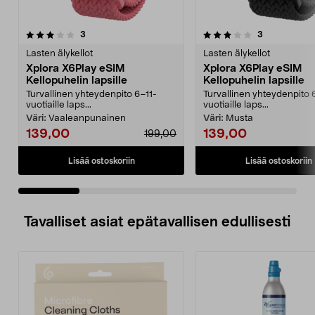
3.5 viidestä
arvostelut
5.0 viidestä
arvostelut
3
3
tähdestä
t
Lasten älykellot
Lasten älykellot
Xplora X6Play eSIM
Xplora X6Play eSIM
Kellopuhelin lapsille
Kellopuhelin lapsille
Turvallinen yhteydenpito 6–11-
Turvallinen yhteydenpito 
vuotiaille laps...
vuotiaille laps...
Väri:
Vaaleanpunainen
Väri:
Musta
139,00
139,00
199,00
Lisää ostoskoriin
Lisää ostoskoriin
Tavalliset asiat epätavallisen edullisesti