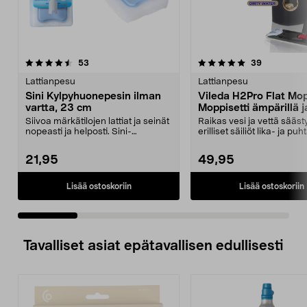
5.0 viidestä
arvostelut
4.5 viidestä
arvostelut
53
39
tähdestä
t
Lattianpesu
Lattianpesu
Sini Kylpyhuonepesin ilman
Vileda H2Pro Flat Mo
vartta, 23 cm
Moppisetti ämpärillä j
mopilla
Siivoa märkätilojen lattiat ja seinät
Raikas vesi ja vettä sääst
nopeasti ja helposti. Sini-
erilliset säiliöt lika- ja puh
kylpyhuonepesin...
vedelle. Vile...
21,95
49,95
Lisää ostoskoriin
Lisää ostoskoriin
Tavalliset asiat epätavallisen edullisesti