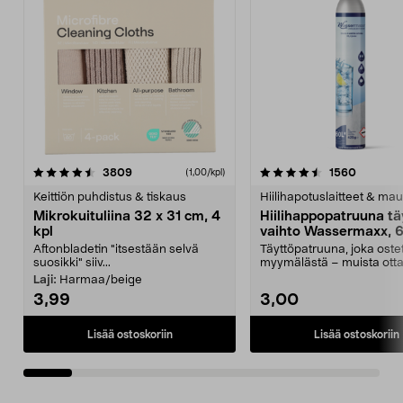
4.5viidestä
arvostelut
4.5viidestä
arvostel
3809
1560
(1,00/kpl)
tähdestä
t
Keittiön puhdistus & tiskaus
Hiilihapotuslaitteet & mau
Mikrokuituliina 32 x 31 cm, 4
Hiilihappopatruuna tä
kpl
vaihto Wassermaxx, 6
Aftonbladetin "itsestään selvä
Täyttöpatruuna, joka ost
suosikki" siiv...
myymälästä – muista ott
patruuna mukaasi m...
Laji:
Harmaa/beige
3,99
3,00
Lisää ostoskoriin
Lisää ostoskoriin