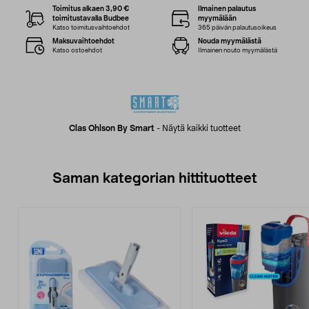
Toimitus alkaen 3,90 €
Ilmainen palautus
toimitustavalla Budbee
myymälään
Katso toimitusvaihtoehdot
365 päivän palautusoikeus
Maksuvaihtoehdot
Nouda myymälästä
Katso ostoehdot
Ilmainen nouto myymälästä
Clas Ohlson By Smart
-
Näytä kaikki tuotteet
Saman kategorian hittituotteet