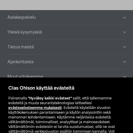
Alatunniste
Asiakaspalvelu
Yleisiä kysymyksiä
Tietoa meistä
Ajankohtaista
Muut yrityksemme
Clas Ohlson käyttää evästeitä
Etsi myymälä
Painamalla
”Hyväksy kaikki evästeet”
sallit, että tallennamme
evästeitä ja muuta seurantateknologiaa laitteellesi
SE
NO
FI
evästeselosteemme mukaisesti
. Evästeitä käytetään sivuston
käyttökokemuksen parantamiseen ja käytön analysointiin sekä
FI
SV
mainonnan kohdentamiseen. Käytämme neljänlaisia evästeitä:
välttämättömät, toiminnalliset, analyyttiset ja mainosevästeet.
Välttämättömiin evästeisiin ei tarvita suostumustasi, sillä ne ovat
välttämättömiä verkkosivuston sisällön toimimisen kannalta. Voit