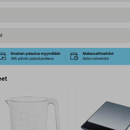
s)
Ilmainen palautus myymälään
Maksuvaihtoehdot
365 päivän palautusoikeus
Katso ostoehdot
eet