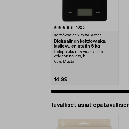
5 viidestä
4.5 viidestä
arvostelut
1025
tähdestä
tähdestä
Keittiövaa'at & mitta-astiat
Digitaalinen keittiövaaka,
lasilevy, enintään 5 kg
Helppolukuinen vaaka, joka
voidaan nollata, k...
Väri:
Musta
14,99
Tavalliset asiat epätavallisen