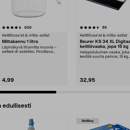
4.5 viidestä
arvostelut
4.5 viidestä
arvostelut
630
55
tähdestä
Keittiövaa'at & mitta-astiat
Keittiövaa'at & mitta-astiat
Mittakannu 1 litra
Beurer KS 34 XL Digita
keittiövaaka, jopa 15 kg
Läpinäkyvä litramitta muovia –
selkeä dl-asteikko. Pinottava
Helppolukuinen vaaka, joka
mittakannu, jossa o...
kestää suurta painoa, 15 kg.
Beurer KS34 digitaalinen...
4,99
32,95
 edullisesti
Multibuy