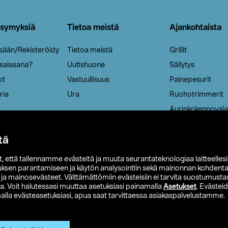
ysymyksiä
Tietoa meistä
Ajankohtaista
isään/Rekisteröidy
Tietoa meistä
Grillit
 salasana?
Uutishuone
Säilytys
ot
Vastuullisuus
Painepesurit
ria
Ura
Ruohotrimmerit
Aurinkokennovala
tä
it, että tallennamme evästeitä ja muuta seurantateknologiaa laitteelles
uksen parantamiseen ja käytön analysointiin sekä mainonnan kohdenta
t ja mainosevästeet. Välttämättömiin evästeisiin ei tarvita suostumustas
a. Voit halutessasi muuttaa asetuksiasi painamalla
Asetukset
. Evästei
lla evästeasetuksiasi, apua saat tarvittaessa asiakaspalvelustamme.
 Ohlson
Club Clas
Ostoehdot
Tietosuojaseloste
Et
Näytä hinnat ilman ALV:a