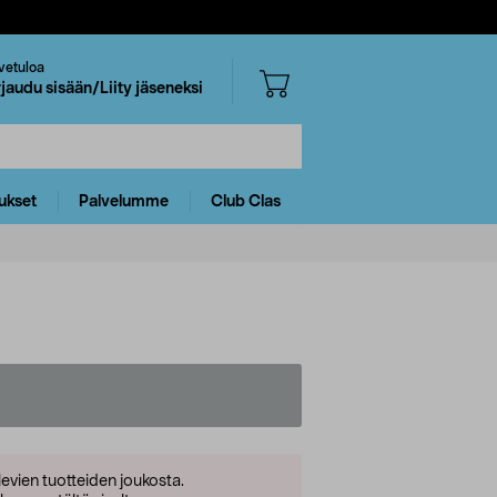
vetuloa
rjaudu sisään/Liity jäseneksi
ukset
Palvelumme
Club Clas
levien tuotteiden joukosta.