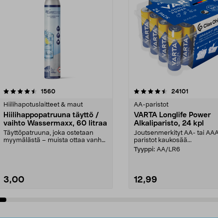
4.5viidestä
arvostelut
4.5viidestä
arvostelut
1560
24101
tähdestä
Hiilihapotuslaitteet & maut
AA-paristot
Hiilihappopatruuna täyttö /
VARTA Longlife Power
vaihto Wassermaxx, 60 litraa
Alkaliparisto, 24 kpl
Täyttöpatruuna, joka ostetaan
Joutsenmerkityt AA- tai AA
myymälästä – muista ottaa vanha
paristot kaukosää...
patruuna mukaasi m...
Tyyppi:
AA/LR6
3,00
12,99
Lisää ostoskoriin
Lisää ostoskoriin