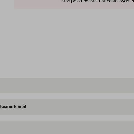
Tietoa poistuneesta tuotteesta löydät al
oitusmerkinnät