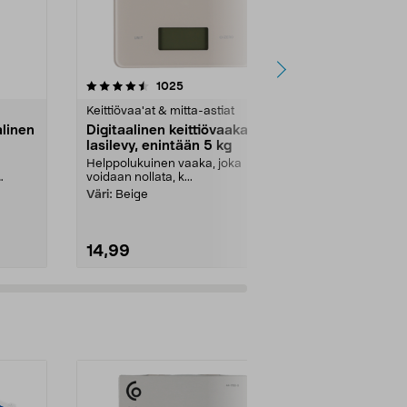
5.0 viidestä
arvostelut
4.5
1025
8
tähdestä
tähdestä
Keittiövaa'at & mitta-astiat
Keittiövaa'at 
alinen
Digitaalinen keittiövaaka,
Wilfa Max D
lasilevy, enintään 5 kg
keittiövaak
10 kg
Helppolukuinen vaaka, joka
Kotitalousvaak
voidaan nollata, k...
punnitusala (2
punnitseminen
Väri:
Beige
14,99
34,95