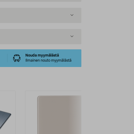
Nouda myymälästä
Ilmainen nouto myymälästä