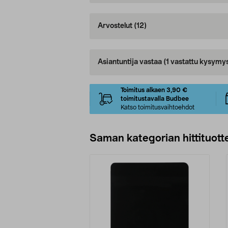
Arvostelut
(12)
Asiantuntija vastaa
(1 vastattu kysymy
Toimitus alkaen 3,90 €
toimitustavalla Budbee
Katso toimitusvaihtoehdot
Saman kategorian hittituott