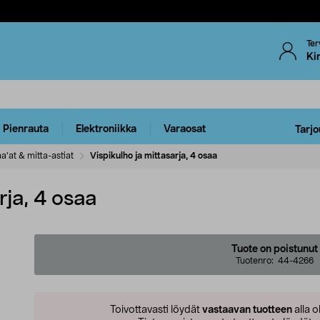
Ter
Ki
Pienrauta
Elektroniikka
Varaosat
Tarjo
aa'at & mitta-astiat
Vispikulho ja mittasarja, 4 osaa
rja, 4 osaa
Tuote on poistunut
Tuotenro:
44-4266
Toivottavasti löydät
vastaavan tuotteen
alla o