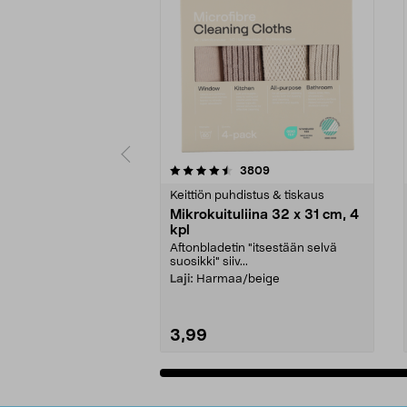
5viidestä
4.5viidestä
arvostelut
3809
tähdestä
tähdestä
Keittiön puhdistus & tiskaus
Mikrokuituliina 32 x 31 cm, 4
kpl
Aftonbladetin "itsestään selvä
suosikki" siiv...
Laji:
Harmaa/beige
3,99
Lisää ostoskoriin