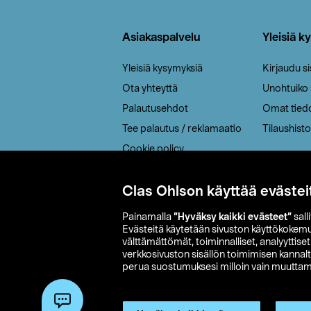
Alatunniste
Asiakaspalvelu
Yleisiä k
Yleisiä kysymyksiä
Kirjaudu s
Ota yhteyttä
Unohtuiko
Palautusehdot
Omat tied
Tee palautus / reklamaatio
Tilaushisto
Cookie policy
Toimitustavat
Saavutettavuus
Clas Ohlson käyttää evästei
Painamalla
”Hyväksy kaikki evästeet”
sall
Evästeitä käytetään sivuston käyttökokem
välttämättömät, toiminnalliset, analyyttise
verkkosivuston sisällön toimimisen kannalt
perua suostumuksesi milloin vain muuttama
© 2026 Clas