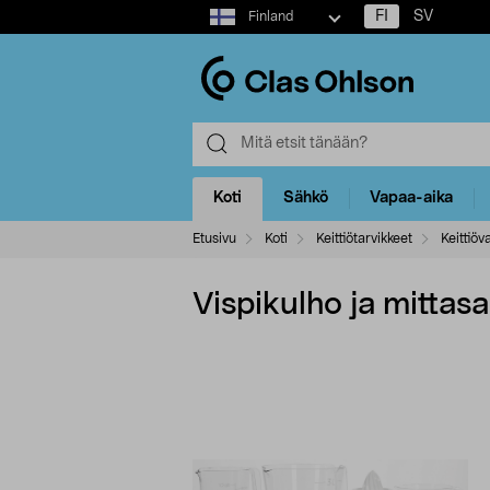
Select
FI
SV
Finland
market
Koti
Sähkö
Vapaa-aika
Etusivu
Koti
Keittiötarvikkeet
Keittiöv
Vispikulho ja mittasa