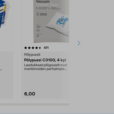
4.5viidestä
arvostelut
4.5
471
6
tähdestä
tähdestä
Pölypussit
Kierrätys & ro
Pölypussi C3100, 4 kpl
Roskapussi,
kahvat, 30 l
Laadukkaat pölypussit ovat
markkinoiden parhaimpia.
A-
Testivoittaja 
Kestävä, jopa 50 % suurempi ...
roskapussi u
Roskapussi, jo
6,00
2,00
Lisää ostoskoriin
Lisää