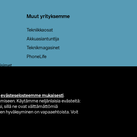
Muut yrityksemme
Tekniikkaosat
Akkuasiantuntija
Teknikmagasinet
PhoneLife
isimet
i
evästeselosteemme mukaisesti
.
miseen. Käytämme neljänlaisia evästeitä:
i, sillä ne ovat välttämättömiä
den hyväksyminen on vapaaehtoista. Voit
si myymälä