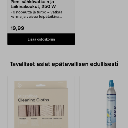
Pieni sähkövatkain ja
taikinakoukut, 250 W
• 6 nopeutta ja turbo – vatkaa
kerma ja vaivaa leipätaikina.
• Pieni sähkövatkain, 2 vispilää ja 2
taikinakoukkua.
19,99
• Johdollinen sähkövatkain –
miellyttävä kädensija ja kevyt.
• Voidaan pestä
Lisää ostoskoriin
astianpesukoneessa.
• Teho 250 W.
Tavalliset asiat epätavallisen edullisesti