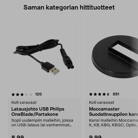
Saman kategorian hittituotteet
4.5 viidestä
arvostelut
5.0 viidestä
arvostelut
120
951
tähdestä
t
Koti varaosat
Koti varaosat
Latausjohto USB Philips
Moccamaster
OneBlade/Partakone
Suodatinsuppilon kan
Sopii uudempiin malleihin, joissa
Kansi malleihin Moccama
on USB-lataus (ei vanhemmat
K, KB, KBG, KBGC, Optio,
mallit, joissa on ...
Automatic, Automatic S, ..