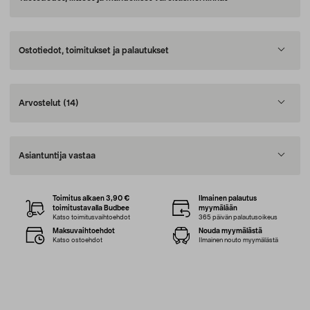
Ostotiedot, toimitukset ja palautukset
Arvostelut
(14)
Asiantuntija vastaa
Toimitus alkaen 3,90 €
Ilmainen palautus
toimitustavalla Budbee
myymälään
Katso toimitusvaihtoehdot
365 päivän palautusoikeus
Maksuvaihtoehdot
Nouda myymälästä
Katso ostoehdot
Ilmainen nouto myymälästä