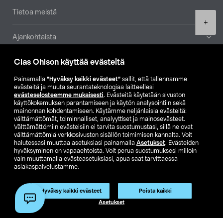
Tietoa meistä
Product
+
quantity
Ajankohtaista
Clas Ohlson käyttää evästeitä
Muut yrityksemme
Painamalla
”Hyväksy kaikki evästeet”
sallit, että tallennamme
Etsi myymälä
evästeitä ja muuta seurantateknologiaa laitteellesi
evästeselosteemme mukaisesti
. Evästeitä käytetään sivuston
käyttökokemuksen parantamiseen ja käytön analysointiin sekä
mainonnan kohdentamiseen. Käytämme neljänlaisia evästeitä:
SE
NO
FI
välttämättömät, toiminnalliset, analyyttiset ja mainosevästeet.
Välttämättömiin evästeisiin ei tarvita suostumustasi, sillä ne ovat
FI
SV
välttämättömiä verkkosivuston sisällön toimimisen kannalta. Voit
halutessasi muuttaa asetuksiasi painamalla
Asetukset
. Evästeiden
hyväksyminen on vapaaehtoista. Voit perua suostumuksesi milloin
vain muuttamalla evästeasetuksiasi, apua saat tarvittaessa
asiakaspalvelustamme.
Hyväksy kaikki evästeet
Poista kaikki
Club Clas
Ostoehdot
Tietosuojaseloste
Lisää ostoskoriin
(1)
Asetukset
Näytä hinnat ilman ALV:a