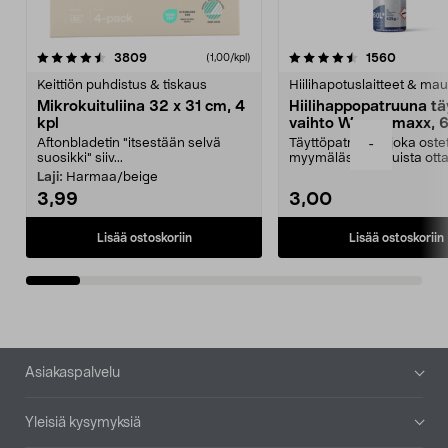
4.5viidestä
arvostelut
4.5viidestä
arvostel
3809
1560
(1,00/kpl)
tähdestä
t
Keittiön puhdistus & tiskaus
Hiilihapotuslaitteet & mau
Mikrokuituliina 32 x 31 cm, 4
Hiilihappopatruuna tä
kpl
vaihto Wassermaxx, 6
Aftonbladetin "itsestään selvä
Täyttöpatruuna, joka ost
-
suosikki" siiv...
myymälästä – muista ott
patruuna mukaasi m...
Laji:
Harmaa/beige
3,99
3,00
Lisää ostoskoriin
Lisää ostoskoriin
Alatunniste
Asiakaspalvelu
Yleisiä kysymyksiä