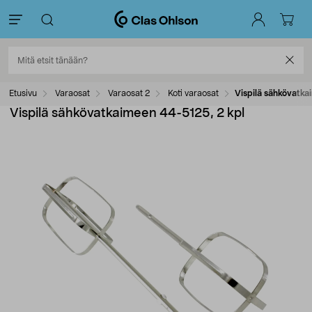
Etusivu
Varaosat
Varaosat 2
Koti varaosat
Vispilä sähkövatka
Vispilä sähkövatkaimeen 44-5125, 2 kpl