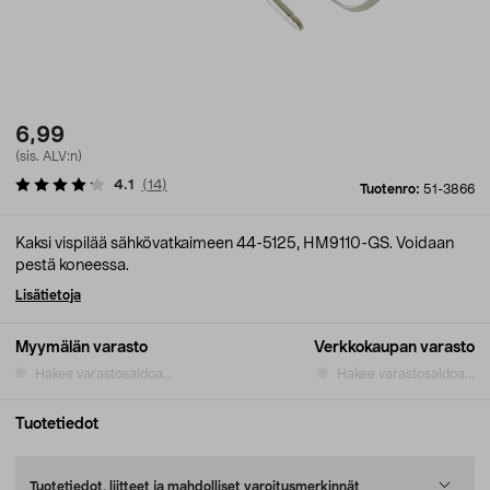
6,99
(sis. ALV:n)
4.1
(
14
)
Tuotenro:
51-3866
Kaksi vispilää sähkövatkaimeen 44-5125, HM9110-GS. Voidaan
pestä koneessa.
Lisätietoja
Myymälän varasto
Verkkokaupan varasto
Hakee varastosaldoa...
Hakee varastosaldoa...
Tuotetiedot
Tuotetiedot, liitteet ja mahdolliset varoitusmerkinnät