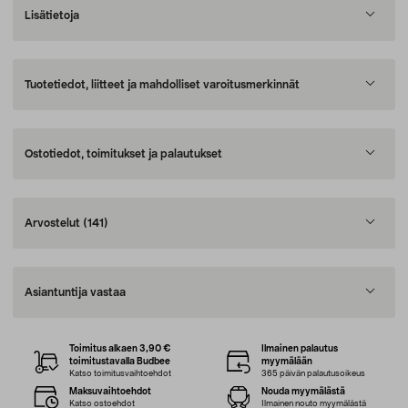
Lisätietoja
Tuotetiedot, liitteet ja mahdolliset varoitusmerkinnät
Ostotiedot, toimitukset ja palautukset
Arvostelut
(141)
Asiantuntija vastaa
Toimitus alkaen 3,90 €
Ilmainen palautus
toimitustavalla Budbee
myymälään
Katso toimitusvaihtoehdot
365 päivän palautusoikeus
Maksuvaihtoehdot
Nouda myymälästä
Katso ostoehdot
Ilmainen nouto myymälästä