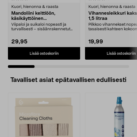
tähdestä
t
Kuori, hienonna & raasta
Kuori, hienonna & raasta
Mandoliini keittiöön,
Vihannesleikkuri kaks
käsikäyttöinen
1,5 litraa
vihannesleikkuri
Viipaloi ja suikaloi nopeasti ja
Pilkkoo vihannekset nopea
turvallisesti – sisäänrakennetut
tasaisesti kahteen kokoo
terät lisäävät...
hienoksi tai karkeak...
29,95
19,99
Lisää ostoskoriin
Lisää ostoskoriin
Tavalliset asiat epätavallisen edullisesti