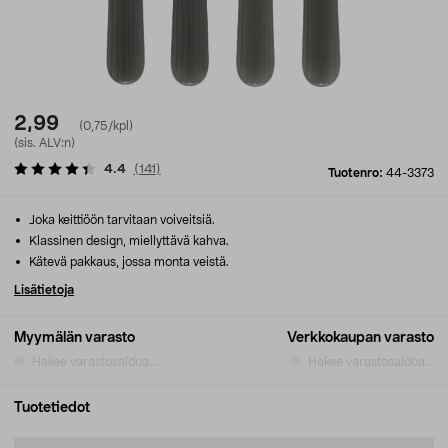
2,99
(0,75/kpl)
(sis. ALV:n)
4.4
(
141
)
Tuotenro:
44-3373
Joka keittiöön tarvitaan voiveitsiä.
Klassinen design, miellyttävä kahva.
Kätevä pakkaus, jossa monta veistä.
Lisätietoja
Myymälän varasto
Verkkokaupan varasto
Hakee varastosaldoa...
Hakee varastosaldoa...
Tuotetiedot