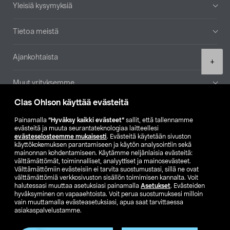
Yleisiä kysymyksiä
Tietoa meistä
Ajankohtaista
Product
+
quantity
Muut yrityksemme
Clas Ohlson käyttää evästeitä
Etsi myymälä
Painamalla
”Hyväksy kaikki evästeet”
sallit, että tallennamme
evästeitä ja muuta seurantateknologiaa laitteellesi
SE
NO
FI
evästeselosteemme mukaisesti
. Evästeitä käytetään sivuston
käyttökokemuksen parantamiseen ja käytön analysointiin sekä
FI
SV
mainonnan kohdentamiseen. Käytämme neljänlaisia evästeitä:
välttämättömät, toiminnalliset, analyyttiset ja mainosevästeet.
Välttämättömiin evästeisiin ei tarvita suostumustasi, sillä ne ovat
välttämättömiä verkkosivuston sisällön toimimisen kannalta. Voit
halutessasi muuttaa asetuksiasi painamalla
Asetukset
. Evästeiden
hyväksyminen on vapaaehtoista. Voit perua suostumuksesi milloin
vain muuttamalla evästeasetuksiasi, apua saat tarvittaessa
asiakaspalvelustamme.
Club Clas
Ostoehdot
Tietosuojaseloste
Näytä hinnat ilman ALV:a