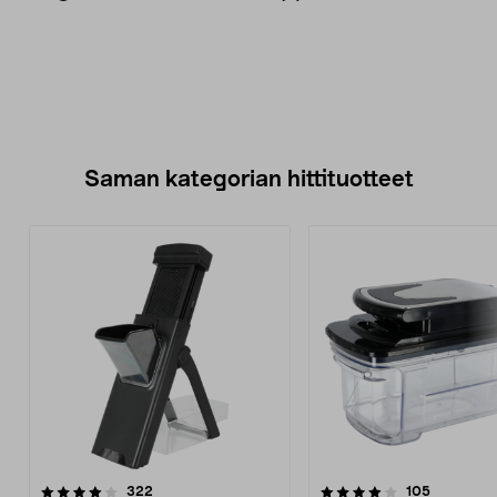
Saman kategorian hittituotteet
4.0 viidestä
arvostelut
3.5 viidestä
arvostelut
322
105