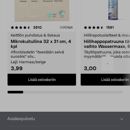
4.5viidestä
arvostelut
4.5viidestä
arvostelu
3810
1561
(1,00/kpl)
tähdestä
t
Keittiön puhdistus & tiskaus
Hiilihapotuslaitteet & mau
Mikrokuituliina 32 x 31 cm, 4
Hiilihappopatruuna tä
kpl
vaihto Wassermaxx, 6
Aftonbladetin "itsestään selvä
Täyttöpatruuna, joka ost
suosikki" siiv...
myymälästä – muista ott
patruuna mukaasi m...
Laji:
Harmaa/beige
-
3,99
3,00
Lisää ostoskoriin
Lisää ostoskoriin
Alatunniste
Asiakaspalvelu