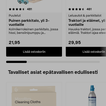
4.5 viidestä
arvostelut
4.5 viidestä
arvostelut
481
461
tähdestä
t
Puulelut
Leluautot & parkkitalot
Puinen parkkitalo, yli 3-
Traktori ja eläimet, yli
vuotiaille
vuotiaille
Kolmikerroksinen parkkitalo, jossa
Hauska traktori, jossa per
hissi, bensiinipumppu ja
eläimiä. Traktori ajaa ete
helikopterin laskeut...
siinä on...
21,95
29,95
Lisää ostoskoriin
Lisää ostoskoriin
Tavalliset asiat epätavallisen edullisesti