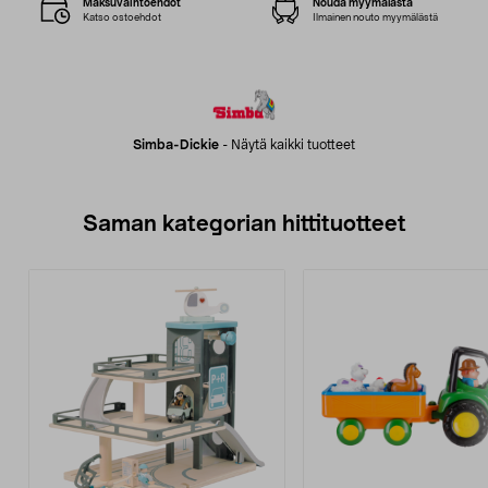
Maksuvaihtoehdot
Nouda myymälästä
Katso ostoehdot
Ilmainen nouto myymälästä
Simba-Dickie
-
Näytä kaikki tuotteet
Saman kategorian hittituotteet