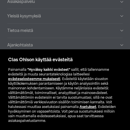
Asiakaspalvelu
Yleisiä kysymyksiä
Tietoa meistä
Ajankohtaista
Clas Ohlson käyttää evästeitä
Muut yrityksemme
Painamalla
”Hyväksy kaikki evästeet”
sallit, että tallennamme
Etsi myymälä
evästeitä ja muuta seurantateknologiaa laitteellesi
evästeselosteemme mukaisesti
. Evästeitä käytetään sivuston
käyttökokemuksen parantamiseen ja käytön analysointiin sekä
mainonnan kohdentamiseen. Käytämme neljänlaisia evästeitä:
SE
NO
FI
välttämättömät, toiminnalliset, analyyttiset ja mainosevästeet.
Välttämättömiin evästeisiin ei tarvita suostumustasi, sillä ne ovat
FI
SV
välttämättömiä verkkosivuston sisällön toimimisen kannalta. Voit
halutessasi muuttaa asetuksiasi painamalla
Asetukset
. Evästeiden
hyväksyminen on vapaaehtoista. Voit perua suostumuksesi milloin
vain muuttamalla evästeasetuksiasi, apua saat tarvittaessa
asiakaspalvelustamme.