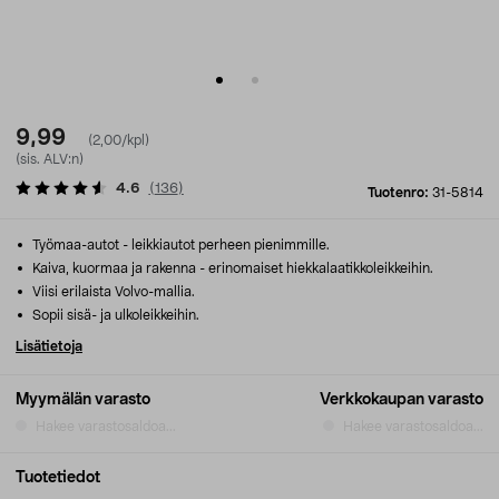
9,99
(2,00/kpl)
(sis. ALV:n)
4.6
(
136
)
Tuotenro:
31-5814
Työmaa-autot - leikkiautot perheen pienimmille.
Kaiva, kuormaa ja rakenna - erinomaiset hiekkalaatikkoleikkeihin.
Viisi erilaista Volvo-mallia.
Sopii sisä- ja ulkoleikkeihin.
Lisätietoja
Myymälän varasto
Verkkokaupan varasto
Hakee varastosaldoa...
Hakee varastosaldoa...
Tuotetiedot