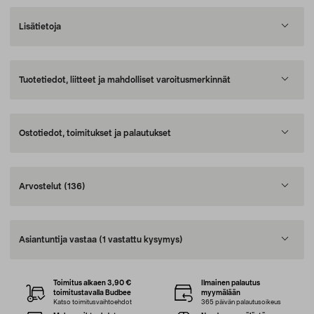
Lisätietoja
Tuotetiedot, liitteet ja mahdolliset varoitusmerkinnät
Ostotiedot, toimitukset ja palautukset
Arvostelut
(136)
Asiantuntija vastaa
(1 vastattu kysymys)
Toimitus alkaen 3,90 €
Ilmainen palautus
toimitustavalla Budbee
myymälään
Katso toimitusvaihtoehdot
365 päivän palautusoikeus