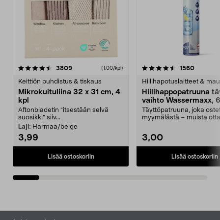
4.5viidestä
arvostelut
4.5viidestä
arvostel
3809
1560
(1,00/kpl)
tähdestä
t
Keittiön puhdistus & tiskaus
Hiilihapotuslaitteet & mau
Mikrokuituliina 32 x 31 cm, 4
Hiilihappopatruuna tä
kpl
vaihto Wassermaxx, 6
Aftonbladetin "itsestään selvä
Täyttöpatruuna, joka ost
suosikki" siiv...
myymälästä – muista ott
patruuna mukaasi m...
Laji:
Harmaa/beige
3,99
3,00
Lisää ostoskoriin
Lisää ostoskoriin
Alatunniste