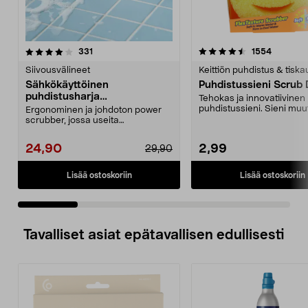
4.5 viidestä
arvostelut
4.5 viidestä
arvostelu
331
1554
tähdestä
t
Siivousvälineet
Keittiön puhdistus & tiska
Sähkökäyttöinen
Puhdistussieni Scrub
puhdistusharja
Tehokas ja innovatiivinen
kylpyhuoneeseen ja keittiöön
puhdistussieni. Sieni muu
Ergonominen ja johdoton power
kovaksi tai pehmeäksi ve..
scrubber, jossa useita
vaihdettavia päitä. Akkukäy...
24,90
2,99
29,90
Lisää ostoskoriin
Lisää ostoskoriin
Tavalliset asiat epätavallisen edullisesti