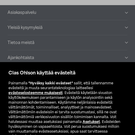
Alatunniste
Asiakaspalvelu
Yleisiä kysymyksiä
Tietoa meistä
Ajankohtaista
Clas Ohlson käyttää evästeitä
Muut yrityksemme
Painamalla
”Hyväksy kaikki evästeet”
sallit, että tallennamme
Etsi myymälä
evästeitä ja muuta seurantateknologiaa laitteellesi
evästeselosteemme mukaisesti
. Evästeitä käytetään sivuston
käyttökokemuksen parantamiseen ja käytön analysointiin sekä
mainonnan kohdentamiseen. Käytämme neljänlaisia evästeitä:
SE
NO
FI
välttämättömät, toiminnalliset, analyyttiset ja mainosevästeet.
Välttämättömiin evästeisiin ei tarvita suostumustasi, sillä ne ovat
FI
SV
välttämättömiä verkkosivuston sisällön toimimisen kannalta. Voit
halutessasi muuttaa asetuksiasi painamalla
Asetukset
. Evästeiden
hyväksyminen on vapaaehtoista. Voit perua suostumuksesi milloin
vain muuttamalla evästeasetuksiasi, apua saat tarvittaessa