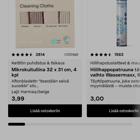
4.5viidestä
arvostelut
4.5viidestä
arvostelu
3814
1563
(1,00/kpl)
tähdestä
t
Keittiön puhdistus & tiskaus
Hiilihapotuslaitteet & mau
Mikrokuituliina 32 x 31 cm, 4
Hiilihappopatruuna tä
kpl
vaihto Wassermaxx, 6
Aftonbladetin "itsestään selvä
Täyttöpatruuna, joka ost
suosikki" siiv...
myymälästä – muista ott
patruuna mukaasi m...
Laji:
Harmaa/beige
3,99
3,00
Lisää ostoskoriin
Lisää ostoskoriin