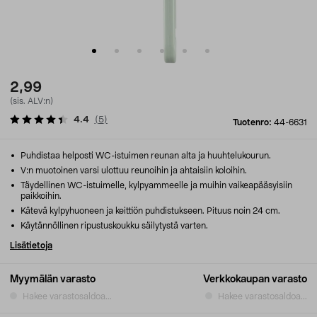
2,99
(sis. ALV:n)
4.4
(
5
)
Tuotenro:
44-6631
Puhdistaa helposti WC-istuimen reunan alta ja huuhtelukourun.
V:n muotoinen varsi ulottuu reunoihin ja ahtaisiin koloihin.
Täydellinen WC-istuimelle, kylpyammeelle ja muihin vaikeapääsyisiin
paikkoihin.
Kätevä kylpyhuoneen ja keittiön puhdistukseen. Pituus noin 24 cm.
Käytännöllinen ripustuskoukku säilytystä varten.
Lisätietoja
Myymälän varasto
Verkkokaupan varasto
Hakee varastosaldoa...
Hakee varastosaldoa...