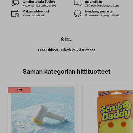
toimitustavalla Budbee
myymälään
Katso toimitusvaihtoehdot
365 päivän palautusoikeus
Maksuvaihtoehdot
Nouda myymälästä
Katso ostoehdot
Ilmainen nouto myymälästä
Clas Ohlson
-
Näytä kaikki tuotteet
Saman kategorian hittituotteet
-17%