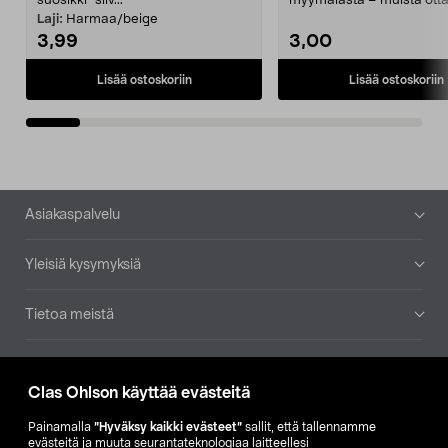
suosikki" siiv...
myymälästä – muista ott
patruuna mukaasi m...
Laji:
Harmaa/beige
3,99
3,00
Lisää ostoskoriin
Lisää ostoskoriin
Alatunniste
Asiakaspalvelu
Yleisiä kysymyksiä
Tietoa meistä
Ajankohtaista
Clas Ohlson käyttää evästeitä
Muut yrityksemme
Painamalla
”Hyväksy kaikki evästeet”
sallit, että tallennamme
evästeitä ja muuta seurantateknologiaa laitteellesi