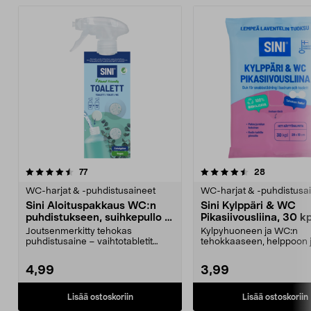
4.5 viidestä
arvostelut
4.0 viidestä
arvostelut
77
28
tähdestä
t
WC-harjat & -puhdistusaineet
WC-harjat & -puhdistusa
Sini Aloituspakkaus WC:n
Sini Kylppäri & WC
puhdistukseen, suihkepullo ja
Pikasiivousliina, 30 kp
2 tablettia
Joutsenmerkitty tehokas
Kylpyhuoneen ja WC:n
puhdistusaine – vaihtotabletit
tehokkaaseen, helppoon 
myydään erikseen. Sini-al...
nopeaan puhdistukseen. 
Kylpp...
4,99
3,99
Lisää ostoskoriin
Lisää ostoskoriin