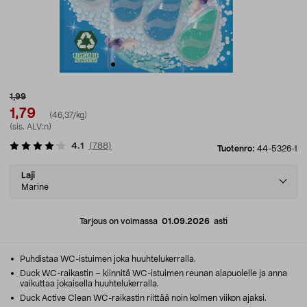
1,99
1,79
(46,37/kg)
(sis. ALV:n)
4.1
(
788
)
Tuotenro:
44-5326-1
Select
Laji
variant
Marine
Tarjous on voimassa
01.09.2026
asti
Puhdistaa WC-istuimen joka huuhtelukerralla.
Duck WC-raikastin – kiinnitä WC-istuimen reunan alapuolelle ja anna
vaikuttaa jokaisella huuhtelukerralla.
Duck Active Clean WC-raikastin riittää noin kolmen viikon ajaksi.