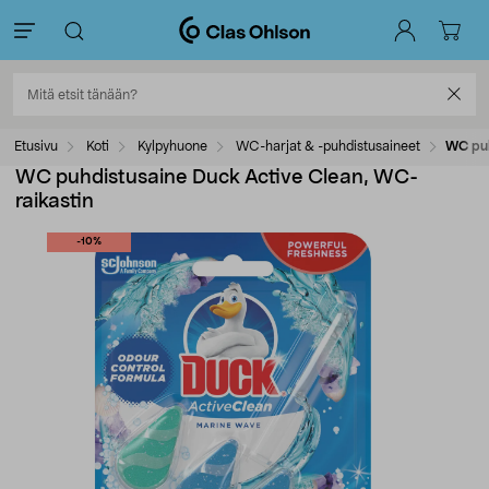
Etusivu
Koti
Kylpyhuone
WC-harjat & -puhdistusaineet
WC puh
WC puhdistusaine Duck Active Clean, WC-
raikastin
-10%