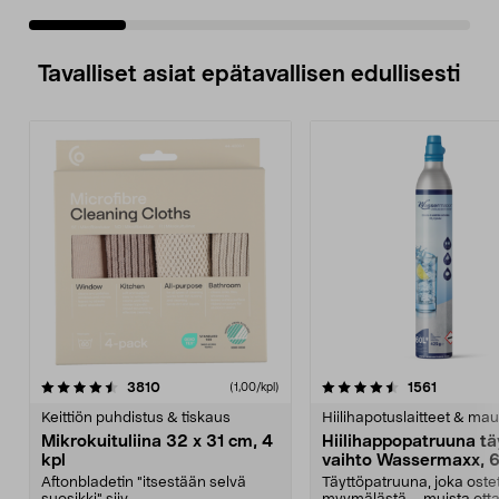
Tavalliset asiat epätavallisen edullisesti
4.5viidestä
arvostelut
4.5viidestä
arvostelu
3810
1561
(1,00/kpl)
tähdestä
t
Keittiön puhdistus & tiskaus
Hiilihapotuslaitteet & mau
Mikrokuituliina 32 x 31 cm, 4
Hiilihappopatruuna tä
kpl
vaihto Wassermaxx, 6
Aftonbladetin "itsestään selvä
Täyttöpatruuna, joka ost