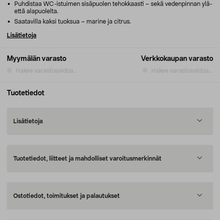
Puhdistaa WC-istuimen sisäpuolen tehokkaasti – sekä vedenpinnan ylä-
että alapuolelta.
Saatavilla kaksi tuoksua – marine ja citrus.
Lisätietoja
Myymälän varasto
Verkkokaupan varasto
Hakee varastosaldoa...
Hakee varastosaldoa...
Tuotetiedot
Lisätietoja
Tuotetiedot, liitteet ja mahdolliset varoitusmerkinnät
Ostotiedot, toimitukset ja palautukset