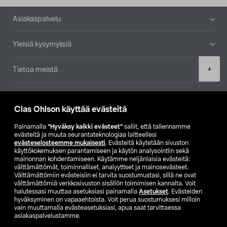
Alatunniste
Asiakaspalvelu
Yleisiä kysymyksiä
Product
+
Tietoa meistä
quantity
Ajankohtaista
Clas Ohlson käyttää evästeitä
Muut yrityksemme
Painamalla
”Hyväksy kaikki evästeet”
sallit, että tallennamme
evästeitä ja muuta seurantateknologiaa laitteellesi
evästeselosteemme mukaisesti
. Evästeitä käytetään sivuston
Etsi myymälä
käyttökokemuksen parantamiseen ja käytön analysointiin sekä
mainonnan kohdentamiseen. Käytämme neljänlaisia evästeitä:
välttämättömät, toiminnalliset, analyyttiset ja mainosevästeet.
SE
NO
FI
Välttämättömiin evästeisiin ei tarvita suostumustasi, sillä ne ovat
välttämättömiä verkkosivuston sisällön toimimisen kannalta. Voit
FI
SV
halutessasi muuttaa asetuksiasi painamalla
Asetukset
. Evästeiden
hyväksyminen on vapaaehtoista. Voit perua suostumuksesi milloin
vain muuttamalla evästeasetuksiasi, apua saat tarvittaessa
asiakaspalvelustamme.