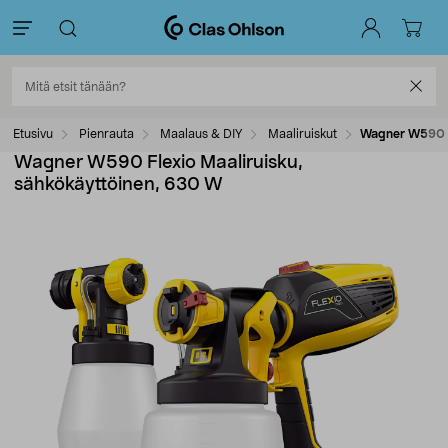
Etusivu
Pienrauta
Maalaus & DIY
Maaliruiskut
Wagner W590 Fl
Wagner W590 Flexio Maaliruisku,
sähkökäyttöinen, 630 W