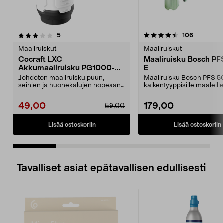
4.5 viidestä
arvostelut
5.0 viidestä
arvostelut
5
106
tähdestä
t
Maaliruiskut
Maaliruiskut
Cocraft LXC
Maaliruisku Bosch P
Akkumaaliruisku PG1000-BL
E
18 V
Johdoton maaliruisku puun,
Maaliruisku Bosch PFS 5
seinien ja huonekalujen nopeaan
kaikentyyppisille maaleill
ja tasaiseen viimeist...
nopeasti ja h...
49,00
179,00
59,00
Lisää ostoskoriin
Lisää ostoskoriin
Tavalliset asiat epätavallisen edullisesti