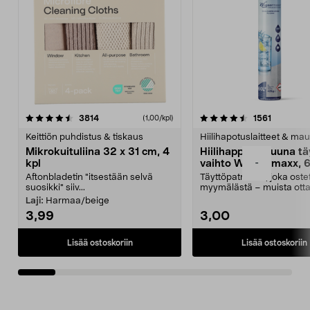
4.5viidestä
arvostelut
4.5viidestä
arvostelu
3814
1561
(1,00/kpl)
tähdestä
t
Keittiön puhdistus & tiskaus
Hiilihapotuslaitteet & mau
Mikrokuituliina 32 x 31 cm, 4
Hiilihappopatruuna tä
-
kpl
vaihto Wassermaxx, 6
Aftonbladetin "itsestään selvä
Täyttöpatruuna, joka ost
suosikki" siiv...
myymälästä – muista ott
patruuna mukaasi m...
Laji:
Harmaa/beige
3,99
3,00
Lisää ostoskoriin
Lisää ostoskoriin