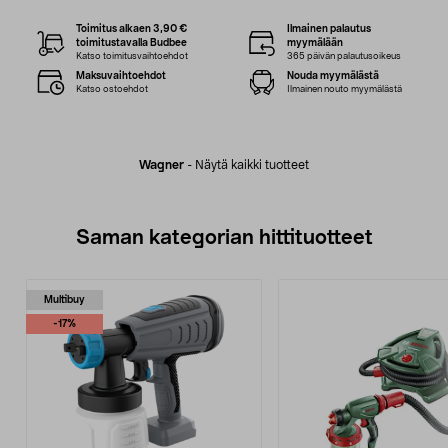
Toimitus alkaen 3,90 €
Ilmainen palautus
toimitustavalla Budbee
myymälään
Katso toimitusvaihtoehdot
365 päivän palautusoikeus
Maksuvaihtoehdot
Nouda myymälästä
Katso ostoehdot
Ilmainen nouto myymälästä
Wagner
-
Näytä kaikki tuotteet
Saman kategorian hittituotteet
Multibuy
-17%