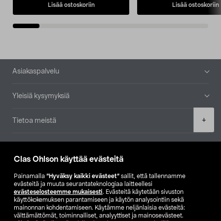
Lisää ostoskoriin
Lisää ostoskoriin
Alatunniste
Asiakaspalvelu
Yleisiä kysymyksiä
Product
+
Tietoa meistä
quantity
Ajankohtaista
Clas Ohlson käyttää evästeitä
Muut yrityksemme
Painamalla
”Hyväksy kaikki evästeet”
sallit, että tallennamme
evästeitä ja muuta seurantateknologiaa laitteellesi
evästeselosteemme mukaisesti
. Evästeitä käytetään sivuston
Etsi myymälä
käyttökokemuksen parantamiseen ja käytön analysointiin sekä
mainonnan kohdentamiseen. Käytämme neljänlaisia evästeitä:
välttämättömät, toiminnalliset, analyyttiset ja mainosevästeet.
SE
NO
FI