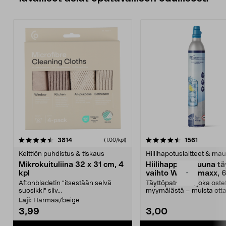
4.5viidestä
arvostelut
4.5viidestä
arvostelu
3814
1561
(1,00/kpl)
tähdestä
t
Keittiön puhdistus & tiskaus
Hiilihapotuslaitteet & mau
Mikrokuituliina 32 x 31 cm, 4
Hiilihappopatruuna tä
-
kpl
vaihto Wassermaxx, 6
Aftonbladetin "itsestään selvä
Täyttöpatruuna, joka ost
suosikki" siiv...
myymälästä – muista ott
patruuna mukaasi m...
Laji:
Harmaa/beige
3,99
3,00