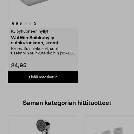
arvostelut
2
Kylpyhuoneen hyllyt
WatWin Suihkuhylly
suihkutankoon, kromi
Kromattu suihkukori, sopii
useimpiin suihkutankoihin (18–25
mm). WatWin-suihkuhy...
24,95
Lisää ostoskoriin
Saman kategorian hittituotteet