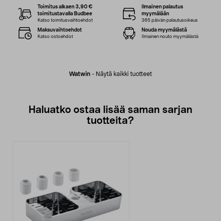
Toimitus alkaen 3,90 €
Ilmainen palautus
toimitustavalla Budbee
myymälään
Katso toimitusvaihtoehdot
365 päivän palautusoikeus
Maksuvaihtoehdot
Nouda myymälästä
Katso ostoehdot
Ilmainen nouto myymälästä
Watwin
-
Näytä kaikki tuotteet
Haluatko ostaa lisää saman sarjan
tuotteita?