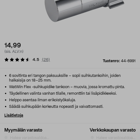
14,99
(sis. ALV:n)
4.5
(
26
)
Tuotenro:
44-6991
6 sovitinta eri tangon paksuuksille – sopii suihkutankoihin, joiden
halkaisija on 18–25 mm.
WatWin Flex -suihkupidike tankoon – muovia, jossa kromattu pinta.
Täydellinen valinta vanhan tilalle, remonttiin tai lisäpidikkeeksi.
Helppo asentaa ilman erikoistyökaluja.
Säädä suihkupään korkeutta nopeasti ja vaivattomasti.
Lisätietoja
Myymälän varasto
Verkkokaupan varasto
Hakee varastosaldoa...
Hakee varastosaldoa...