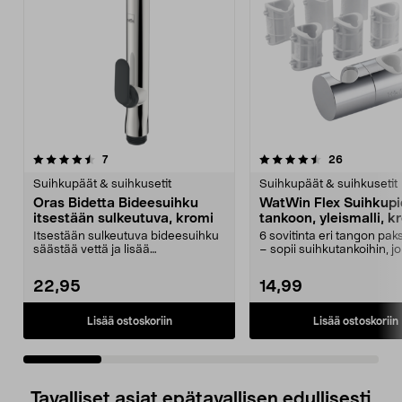
4.5 viidestä
arvostelut
4.0 viidestä
arvostelut
7
26
tähdestä
t
Suihkupäät & suihkusetit
Suihkupäät & suihkusetit
Oras Bidetta Bideesuihku
WatWin Flex Suihkupi
itsestään sulkeutuva, kromi
tankoon, yleismalli, k
Itsestään sulkeutuva bideesuihku
6 sovitinta eri tangon pak
säästää vettä ja lisää
– sopii suihkutankoihin, j
turvallisuutta. Oras Bid...
halkaisija o...
22,95
14,99
Lisää ostoskoriin
Lisää ostoskoriin
Tavalliset asiat epätavallisen edullisesti