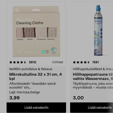
4.5viidestä
arvostelut
4.5viidestä
arvostelu
3810
1561
(1,00/kpl)
tähdestä
t
Keittiön puhdistus & tiskaus
Hiilihapotuslaitteet & mau
Mikrokuituliina 32 x 31 cm, 4
Hiilihappopatruuna tä
kpl
vaihto Wassermaxx, 6
Aftonbladetin "itsestään selvä
Täyttöpatruuna, joka ost
suosikki" siiv...
myymälästä – muista ott
patruuna mukaasi m...
Laji:
Harmaa/beige
3,99
3,00
Lisää ostoskoriin
Lisää ostoskoriin