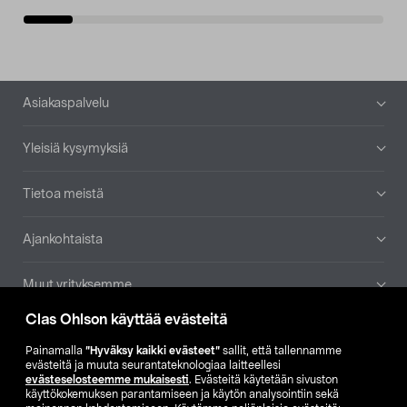
Alatunniste
Asiakaspalvelu
Yleisiä kysymyksiä
Tietoa meistä
Ajankohtaista
Muut yrityksemme
Clas Ohlson käyttää evästeitä
Etsi myymälä
Painamalla
”Hyväksy kaikki evästeet”
sallit, että tallennamme
evästeitä ja muuta seurantateknologiaa laitteellesi
SE
NO
FI
evästeselosteemme mukaisesti
. Evästeitä käytetään sivuston
käyttökokemuksen parantamiseen ja käytön analysointiin sekä
FI
SV