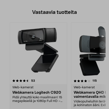
Vastaavia tuotteita
4.0viidestä
arvostelut
arvostel
53
115
tähdestä
Web-kamerat
Web-kamerat
Webkamera Logitech C920
Webkamera QHD ko
vaimentavalla mikro
Pidä yhteyttä koko maailmaan! 15
Exibel
megapikseliä ja 1080p Full HD –
Videopuheluihin teräv
selkeät ja yksi...
ja kohinaton ääni. Exibe
webkamera autofokukse