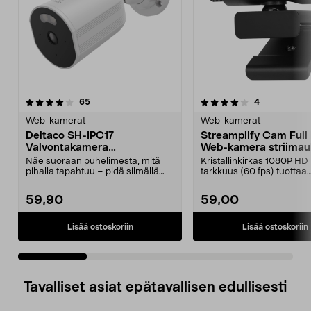
4.0 viidestä
arvostelut
4.5 viidestä
arvostelut
65
4
tähdestä
t
Web-kamerat
Web-kamerat
Deltaco SH-IPC17
Streamplify Cam Full
Valvontakamera
Web-kamera striima
ulkokäyttöön, WiFi, FullHD
Näe suoraan puhelimesta, mitä
Kristallinkirkas 1080P HD 
pihalla tapahtuu – pidä silmällä
tarkkuus (60 fps) tuottaa
pihaa, sisäänkäyn...
ammattilaislaatuisia striim.
59,90
59,00
Lisää ostoskoriin
Lisää ostoskoriin
Tavalliset asiat epätavallisen edullisesti